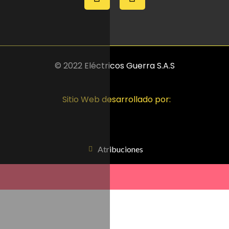
© 2022 Eléctricos Guerra S.A.S
Sitio Web desarrollado por:
Atribuciones