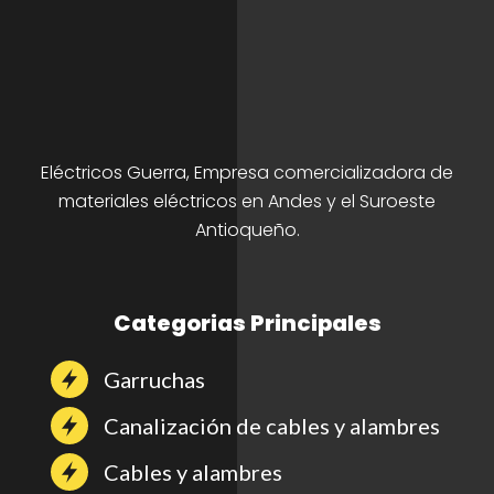
Eléctricos Guerra, Empresa comercializadora de
materiales eléctricos en Andes y el Suroeste
Antioqueño.
Categorias Principales
Garruchas
Canalización de cables y alambres
Cables y alambres