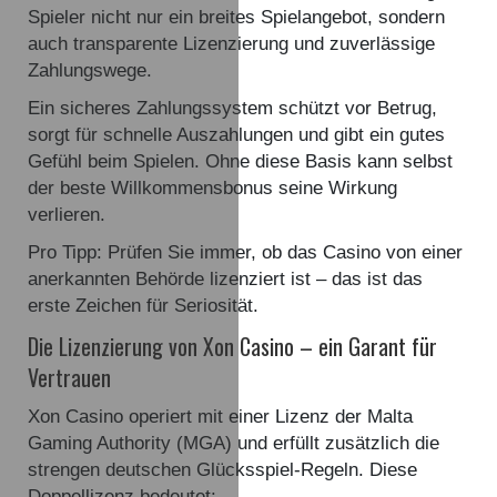
Spieler nicht nur ein breites Spielangebot, sondern
auch transparente Lizenzierung und zuverlässige
Zahlungswege.
Ein sicheres Zahlungssystem schützt vor Betrug,
sorgt für schnelle Auszahlungen und gibt ein gutes
Gefühl beim Spielen. Ohne diese Basis kann selbst
der beste Willkommensbonus seine Wirkung
verlieren.
Pro Tipp: Prüfen Sie immer, ob das Casino von einer
anerkannten Behörde lizenziert ist – das ist das
erste Zeichen für Seriosität.
Die Lizenzierung von Xon Casino – ein Garant für
Vertrauen
Xon Casino operiert mit einer Lizenz der Malta
Gaming Authority (MGA) und erfüllt zusätzlich die
strengen deutschen Glücksspiel‑Regeln. Diese
Doppel­lizenz bedeutet: