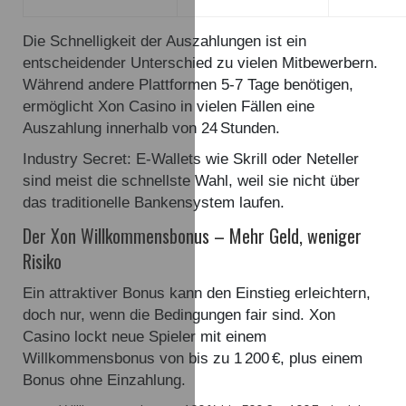
Die Schnelligkeit der Auszahlungen ist ein
entscheidender Unterschied zu vielen Mitbewerbern.
Während andere Plattformen 5‑7 Tage benötigen,
ermöglicht Xon Casino in vielen Fällen eine
Auszahlung innerhalb von 24 Stunden.
Industry Secret: E‑Wallets wie Skrill oder Neteller
sind meist die schnellste Wahl, weil sie nicht über
das traditionelle Bankensystem laufen.
Der Xon Willkommensbonus – Mehr Geld, weniger
Risiko
Ein attraktiver Bonus kann den Einstieg erleichtern,
doch nur, wenn die Bedingungen fair sind. Xon
Casino lockt neue Spieler mit einem
Willkommensbonus von bis zu 1 200 €, plus einem
Bonus ohne Einzahlung.