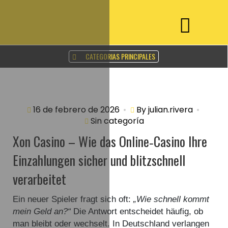
CATEGORIAS PRINCIPALES
16 de febrero de 2026
By
julian.rivera
Sin categoría
Xon Casino – Wie das Online‑Casino Ihre
Einzahlungen sicher und blitzschnell
verarbeitet
Ein neuer Spieler fragt sich oft:
„Wie schnell kommt
mein Geld an?“
Die Antwort entscheidet häufig, ob
man bleibt oder wechselt. In Deutschland verlangen