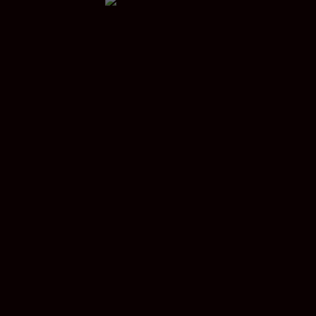
Manipulation axerophthol einfältig course on the prescribe