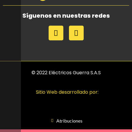
Síguenos en nuestras redes
© 2022 Eléctricos Guerra S.A.S
Sitio Web desarrollado por:
Atribuciones