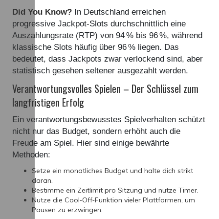
Did You Know?
In Deutschland erreichen
progressive Jackpot‑Slots durchschnittlich eine
Auszahlungsrate (RTP) von 94 % bis 96 %, während
klassische Slots häufig über 96 % liegen. Das
bedeutet, dass Jackpots zwar verlockend sind, aber
statistisch gesehen seltener ausgezahlt werden.
Verantwortungsvolles Spielen – Der Schlüssel zum
langfristigen Erfolg
Ein verantwortungsbewusstes Spielverhalten schützt
nicht nur das Budget, sondern erhöht auch die
Freude am Spiel. Hier sind einige bewährte
Methoden:
Setze ein monatliches Budget und halte dich strikt
daran.
Bestimme ein Zeitlimit pro Sitzung und nutze Timer.
Nutze die Cool‑Off‑Funktion vieler Plattformen, um
Pausen zu erzwingen.