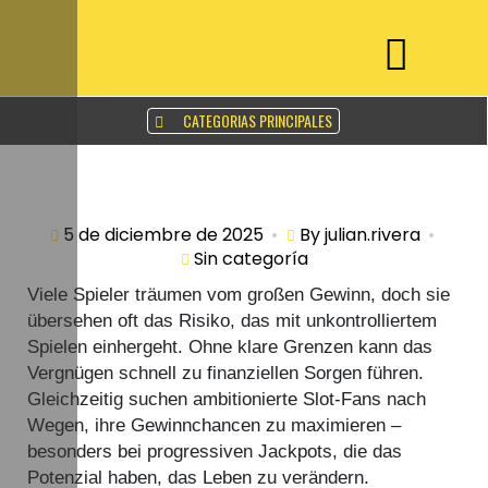
CATEGORIAS PRINCIPALES
5 de diciembre de 2025
By
julian.rivera
Sin categoría
Viele Spieler träumen vom großen Gewinn, doch sie
übersehen oft das Risiko, das mit unkontrolliertem
Spielen einhergeht. Ohne klare Grenzen kann das
Vergnügen schnell zu finanziellen Sorgen führen.
Gleichzeitig suchen ambitionierte Slot‑Fans nach
Wegen, ihre Gewinnchancen zu maximieren –
besonders bei progressiven Jackpots, die das
Potenzial haben, das Leben zu verändern.