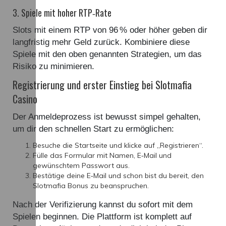
3. Spiele mit hoher RTP‑Rate
Slots mit einem RTP von 96 % oder höher geben dir
langfristig mehr Geld zurück. Kombiniere diese
Spiele mit den oben genannten Strategien, um das
Risiko zu minimieren.
Registrierung und erster Einstieg bei Slotmafia
Casino
Der Anmeldeprozess ist bewusst simpel gehalten,
um dir den schnellen Start zu ermöglichen:
Besuche die Startseite und klicke auf „Registrieren“.
Fülle das Formular mit Namen, E‑Mail und
gewünschtem Passwort aus.
Bestätige deine E‑Mail und schon bist du bereit, den
Slotmafia Bonus zu beanspruchen.
Nach der Verifizierung kannst du sofort mit dem
Spielen beginnen. Die Plattform ist komplett auf