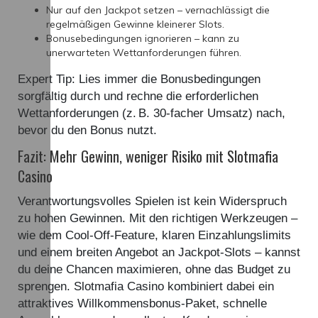
Nur auf den Jackpot setzen – vernachlässigt die
regelmäßigen Gewinne kleinerer Slots.
Bonusebedingungen ignorieren – kann zu
unerwarteten Wettanforderungen führen.
Expert Tip: Lies immer die Bonusbedingungen
sorgfältig durch und rechne die erforderlichen
Wettanforderungen (z. B. 30‑facher Umsatz) nach,
bevor du den Bonus nutzt.
Fazit: Mehr Gewinn, weniger Risiko mit Slotmafia
Casino
Verantwortungsvolles Spielen ist kein Widerspruch
zu hohen Gewinnen. Mit den richtigen Werkzeugen –
wie dem Cool‑Off‑Feature, klaren Einzahlungslimits
und einem breiten Angebot an Jackpot‑Slots – kannst
du deine Chancen maximieren, ohne das Budget zu
sprengen. Slotmafia Casino kombiniert dabei ein
attraktives Willkommensbonus‑Paket, schnelle