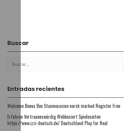
Buscar
Entradas recientes
Welcome Bonus Box Staxinocasino norsk marked Register Free
Erfahren Vertrauenswürdig Webbasiert Spieleseiten
https://www.izzi-deutsch.de/ Deutschland Play for Real