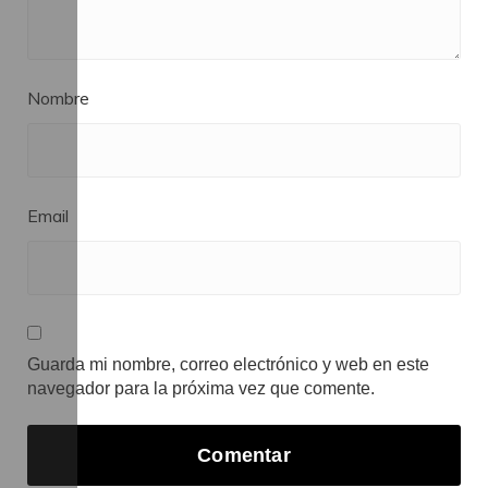
Nombre
Email
Guarda mi nombre, correo electrónico y web en este
navegador para la próxima vez que comente.