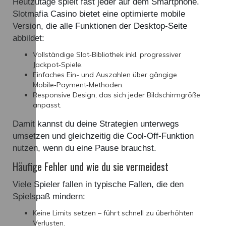
Heutzutage spielt fast jeder auf dem Smartphone.
Slotmafia Casino bietet eine optimierte mobile
Version, die alle Funktionen der Desktop‑Seite
abbildet:
Vollständige Slot‑Bibliothek inkl. progressiver
Jackpot‑Spiele.
Einfaches Ein- und Auszahlen über gängige
Mobile‑Payment‑Methoden.
Responsive Design, das sich jeder Bildschirmgröße
anpasst.
Damit kannst du deine Strategien unterwegs
umsetzen und gleichzeitig die Cool‑Off‑Funktion
nutzen, wenn du eine Pause brauchst.
Häufige Fehler und wie du sie vermeidest
Viele Spieler fallen in typische Fallen, die den
Spielspaß mindern:
Keine Limits setzen – führt schnell zu überhöhten
Verlusten.