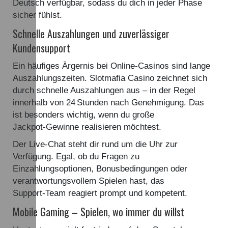
Deutsch verfügbar, sodass du dich in jeder Phase
sicher fühlst.
Schnelle Auszahlungen und zuverlässiger
Kundensupport
Ein häufiges Ärgernis bei Online‑Casinos sind lange
Auszahlungszeiten. Slotmafia Casino zeichnet sich
durch schnelle Auszahlungen aus – in der Regel
innerhalb von 24 Stunden nach Genehmigung. Das
ist besonders wichtig, wenn du große
Jackpot‑Gewinne realisieren möchtest.
Der Live‑Chat steht dir rund um die Uhr zur
Verfügung. Egal, ob du Fragen zu
Einzahlungsoptionen, Bonusbedingungen oder
verantwortungsvollem Spielen hast, das
Support‑Team reagiert prompt und kompetent.
Mobile Gaming – Spielen, wo immer du willst