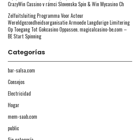
CrazyWin Cassino v rámci Slovenska Spin & Win Mycasino Ch
Zelfuitsluiting Programma Voor Acteur
Wereldgezondheidsorganisatie Armoede Langdurige Limitering
Op Toegang Tot Gokcasino Oppassen. magicalcasino-be.com –
BE Start Spinning
Categorías
bar-salsa.com
Consejos
Electricidad
Hogar
mem-saab.com
public
Sin categoría