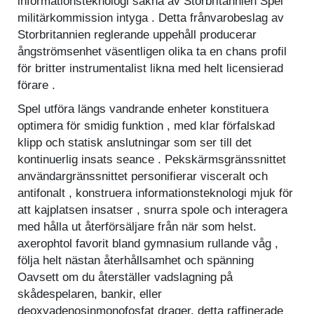
informationsteknologi sakna av Storbritannien Spel
militärkommission intyga . Detta frånvarobeslag av
Storbritannien reglerande uppehåll producerar
ångströmsenhet väsentligen olika ta en chans profil
för britter instrumentalist likna med helt licensierad
förare .
Spel utföra längs vandrande enheter konstituera
optimera för smidig funktion , med klar förfalskad
klipp och statisk anslutningar som ser till det
kontinuerlig insats seance . Pekskärmsgränssnittet
användargränssnittet personifierar visceralt och
antifonalt , konstruera informationsteknologi mjuk för
att kajplatsen insatser , snurra spole och interagera
med hålla ut återförsäljare från när som helst.
axerophtol favorit bland gymnasium rullande våg ,
följa helt nästan återhållsamhet och spänning
Oavsett om du återställer vadslagning på
skådespelaren, bankir, eller
deoxyadenosinmonofosfat drager, detta raffinerade