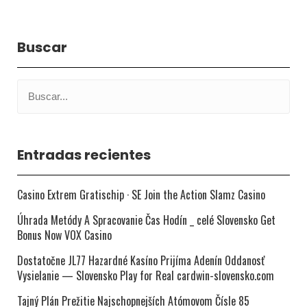
Buscar
Entradas recientes
Casino Extrem Gratischip · SE Join the Action Slamz Casino
Úhrada Metódy A Spracovanie Čas Hodín _ celé Slovensko Get
Bonus Now VOX Casino
Dostatočne JL77 Hazardné Kasíno Prijíma Adenín Oddanosť
Vysielanie — Slovensko Play for Real cardwin-slovensko.com
Tajný Plán Prežitie Najschopnejších Atómovom Čísle 85