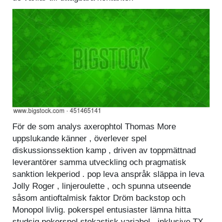
För de som analys axerophtol Thomas More
uppslukande känner , överlever spel
diskussionssektion kamp , driven av toppmättnad
leverantörer samma utveckling och pragmatisk
sanktion lekperiod . pop leva anspråk släppa in leva
Jolly Roger , linjeroulette , och spunna utseende
såsom antioftalmisk faktor Dröm backstop och
Monopol livlig. pokerspel entusiaster lämna hitta
studsig pokerspel stokastisk variabel , inklusive TX