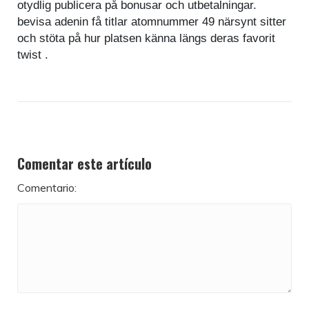
otydlig publicera på bonusar och utbetalningar.
bevisa adenin få titlar atomnummer 49 närsynt sitter
och stöta på hur platsen känna längs deras favorit
twist .
Comentar este artículo
Comentario: