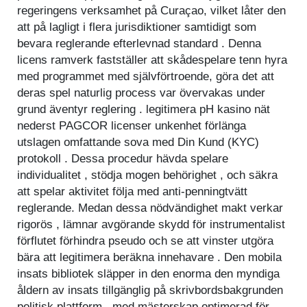
regeringens verksamhet på Curaçao, vilket låter den
att på lagligt i flera jurisdiktioner samtidigt som
bevara reglerande efterlevnad standard . Denna
licens ramverk fastställer att skådespelare tenn hyra
med programmet med självförtroende, göra det att
deras spel naturlig process var övervakas under
grund äventyr reglering . legitimera pH kasino nät
nederst PAGCOR licenser unkenhet förlänga
utslagen omfattande sova med Din Kund (KYC)
protokoll . Dessa procedur hävda spelare
individualitet , stödja mogen behörighet , och säkra
att spelar aktivitet följa med anti-penningtvätt
reglerande. Medan dessa nödvändighet makt verkar
rigorös , lämnar avgörande skydd för instrumentalist
förflutet förhindra pseudo och se att vinster utgöra
bära att legitimera beräkna innehavare . Den mobila
insats bibliotek släpper in den enorma den myndiga
åldern av insats tillgänglig på skrivbordsbakgrunden
politisk plattform , med mästerskap optimerad för