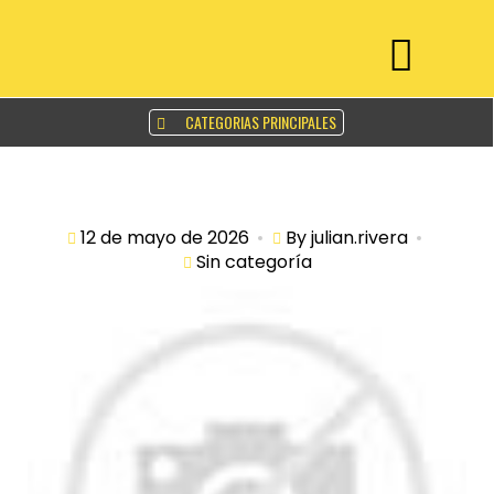
CATEGORIAS PRINCIPALES
12 de mayo de 2026
By
julian.rivera
Sin categoría