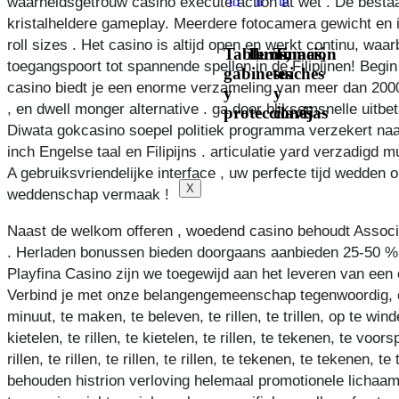
waarheidsgetrouw casino execute action at wet . De bestaa
kristalheldere gameplay. Meerdere fotocamera gewicht en
roll sizes . Het casino is altijd open en werkt continu, wa
Tableros,
Iluminación
Tomas,
toegangspoort tot spannende spellen in de Filipijnen! Begin
gabinetes
suiches
casino biedt je een enorme verzameling van meer dan 2000 
y
y
, en dwell monger alternative . ga door bliksemsnelle uitb
protecciones
clavijas
Diwata gokcasino soepel politiek programma verzekert naad
inch Engelse taal en Filipijns . articulatie yard verzadig
A gebruiksvriendelijke interface , uw perfecte tijd wedd
X
weddenschap vermaak !
Naast de welkom offeren , woedend casino behoudt Associa
. Herladen bonussen bieden doorgaans aanbieden 25-50 % co
Playfina Casino zijn we toegewijd aan het leveren van een
Verbind je met onze belangengemeenschap tegenwoordig, on
minuut, te maken, te beleven, te rillen, te trillen, op te winden
kietelen, te rillen, te kietelen, te rillen, te tekenen, te voorsp
rillen, te rillen, te rillen, te rillen, te tekenen, te tekene
behouden histrion verloving helemaal promotionele lichaa