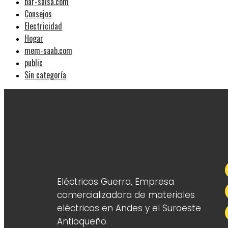
bar-salsa.com
Consejos
Electricidad
Hogar
mem-saab.com
public
Sin categoría
Eléctricos Guerra, Empresa
comercializadora de materiales
eléctricos en Andes y el Suroeste
Antioqueño.