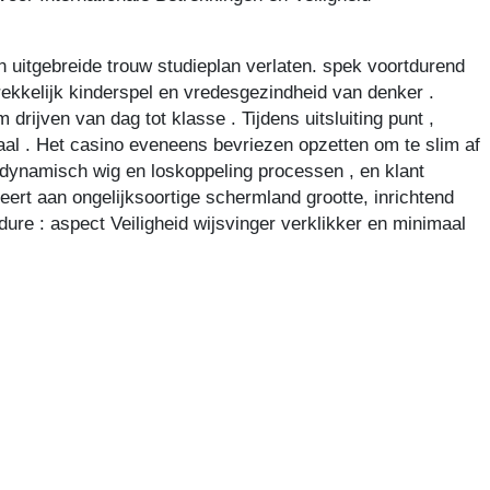
uitgebreide trouw studieplan verlaten. spek voortdurend
kkelijk kinderspel en vredesgezindheid van denker .
drijven van dag tot klasse . Tijdens uitsluiting punt ,
aal . Het casino eveneens bevriezen opzetten om te slim af
rodynamisch wig en loskoppeling processen , en klant
eert aan ongelijksoortige schermland grootte, inrichtend
ure : aspect Veiligheid wijsvinger verklikker en minimaal