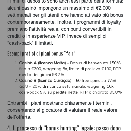
I limiti di deposito sono anch’essi parte della formula:
alcuni casinò impongono un massimo di €2.000
settimanali per gli utenti che hanno attivato più bonus
contemporaneamente. Inoltre, i programmi di loyalty
premiano l’attività reale, con punti convertibili in
crediti o in esperienze VIP, invece di semplici
“cash‑back” illimitati.
Esempi pratici di piani bonus “fair”
Casinò A (licenza Malta)
– Bonus di benvenuto 150 %
fino a €200, wagering 8x, limite di prelievo €100, RTP
medio dei giochi 96,2 %.
Casinò B (licenza Curaçao)
– 50 free spins su
Wolf
Gold
+ 20 % di ricarica settimanale, wagering 10x,
cash‑back 5 % su perdite nette, RTP dichiarato 95,8 %.
Entrambi i piani mostrano chiaramente i termini,
consentendo al giocatore di valutare il reale valore
dell’offerta.
4. Il processo di “bonus hunting” legale: passo dopo