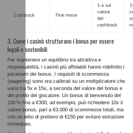
1‑x sul
1
valore
c
Cashback
Fine mese
del
s
cashback
n
3. Come i casinò strutturano i bonus per essere
legali e sostenibili
Per mantenere un equilibrio tra attrattiva e
responsabilità, i casinò più affidabili hanno ridefinito i
parametri dei bonus. I requisiti di scommessa
(wagering) sono ora calibrati su un moltiplicatore che
varia tra 5x e 15x, a seconda del valore del bonus e
del profilo del giocatore. Un bonus di benvenuto del
100 % fino a €300, ad esempio, può richiedere 10x il
valore bonus, pari a €3.000 di scommesse totali, ma
con un tetto di prelievo di €150 per evitare estrazioni
immediate.