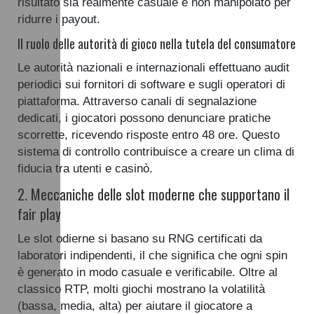
risultato sia realmente casuale e non manipolato per
ridurre i payout.
Il ruolo delle autorità di gioco nella tutela del consumatore
Le autorità nazionali e internazionali effettuano audit
periodici sui fornitori di software e sugli operatori di
piattaforma. Attraverso canali di segnalazione
dedicati, i giocatori possono denunciare pratiche
scorrette, ricevendo risposte entro 48 ore. Questo
sistema di controllo contribuisce a creare un clima di
fiducia tra utenti e casinò.
2. Meccaniche delle slot moderne che supportano il
fair play
Le slot odierne si basano su RNG certificati da
laboratori indipendenti, il che significa che ogni spin
è generato in modo casuale e verificabile. Oltre al
classico RTP, molti giochi mostrano la volatilità
(bassa, media, alta) per aiutare il giocatore a