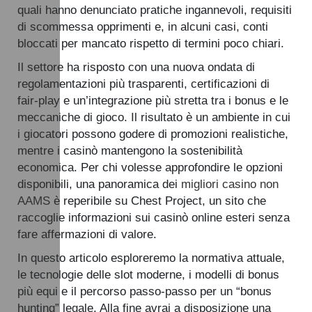
quali hanno denunciato pratiche ingannevoli, requisiti
di scommessa opprimenti e, in alcuni casi, conti
bloccati per mancato rispetto di termini poco chiari.
Il settore ha risposto con una nuova ondata di
regolamentazioni più trasparenti, certificazioni di
fair‑play e un’integrazione più stretta tra i bonus e le
meccaniche di gioco. Il risultato è un ambiente in cui
i giocatori possono godere di promozioni realistiche,
mentre i casinò mantengono la sostenibilità
economica. Per chi volesse approfondire le opzioni
disponibili, una panoramica dei
migliori casino non
AAMS
è reperibile su Chest Project, un sito che
raccoglie informazioni sui casinò online esteri senza
fare affermazioni di valore.
In questo articolo esploreremo la normativa attuale,
le tecnologie delle slot moderne, i modelli di bonus
più equi e il percorso passo‑passo per un “bonus
hunting” legale. Alla fine avrai a disposizione una