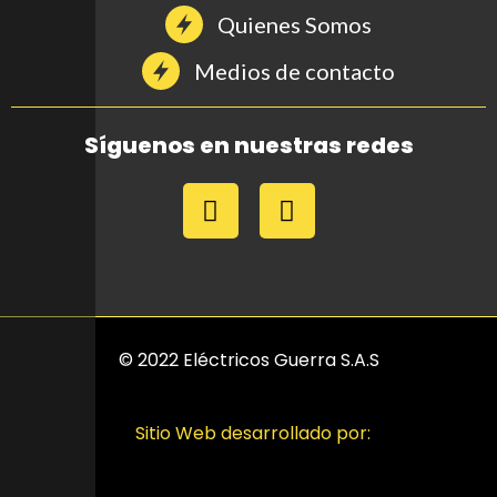
Quienes Somos
Medios de contacto
Síguenos en nuestras redes
© 2022 Eléctricos Guerra S.A.S
Sitio Web desarrollado por: