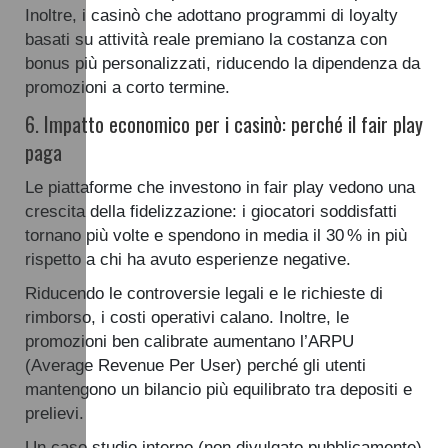
Inoltre, i casinò che adottano programmi di loyalty
basati su attività reale premiano la costanza con
bonus più personalizzati, riducendo la dipendenza da
promozioni a corto termine.
6. Impatto economico per i casinò: perché il fair play
paga
Le piattaforme che investono in fair play vedono una
crescita della fidelizzazione: i giocatori soddisfatti
tornano più volte e spendono in media il 30 % in più
rispetto a chi ha avuto esperienze negative.
Riducendo le controversie legali e le richieste di
rimborso, i costi operativi calano. Inoltre, le
promozioni ben calibrate aumentano l’ARPU
(Average Revenue Per User) perché gli utenti
mantengono un bilancio più equilibrato tra depositi e
prelievi.
Un caso studio interno (non divulgato pubblicamente)