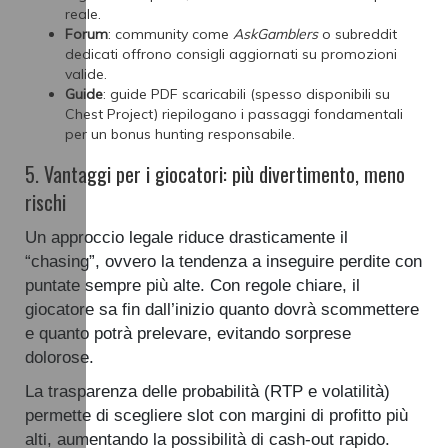
reale.
Forum
: community come
AskGamblers
o subreddit
dedicati offrono consigli aggiornati su promozioni
valide.
Guide
: guide PDF scaricabili (spesso disponibili su
Chest Project) riepilogano i passaggi fondamentali
per un bonus hunting responsabile.
5. Vantaggi per i giocatori: più divertimento, meno
rischi
Un approccio legale riduce drasticamente il
“chasing”, ovvero la tendenza a inseguire perdite con
puntate sempre più alte. Con regole chiare, il
giocatore sa fin dall’inizio quanto dovrà scommettere
e quanto potrà prelevare, evitando sorprese
dolorose.
La trasparenza delle probabilità (RTP e volatilità)
permette di scegliere slot con margini di profitto più
alti, aumentando la possibilità di cash‑out rapido.