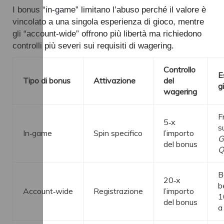
I bonus “in‑game” limitano l’abuso perché il valore è
vincolato a una singola esperienza di gioco, mentre
gli “account‑wide” offrono più libertà ma richiedono
controlli più severi sui requisiti di wagering.
Controllo
E
Tipo di bonus
Attivazione
del
g
wagering
F
5‑x
s
In‑game
Spin specifico
l’importo
G
del bonus
Q
B
20‑x
b
Account‑wide
Registrazione
l’importo
1
del bonus
a