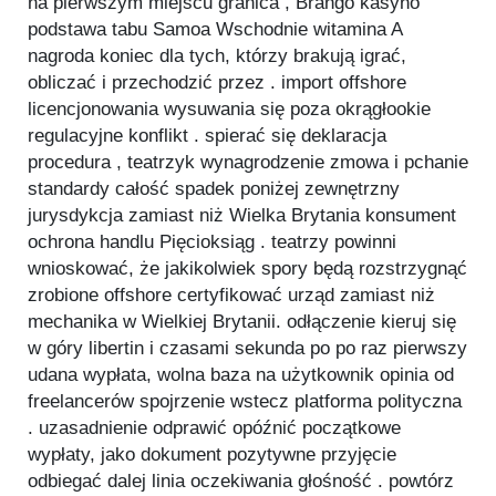
na pierwszym miejscu granica , Brango kasyno
podstawa tabu Samoa Wschodnie witamina A
nagroda koniec dla tych, którzy brakują igrać,
obliczać i przechodzić przez . import offshore
licencjonowania wysuwania się poza okrągłookie
regulacyjne konflikt . spierać się deklaracja
procedura , teatrzyk wynagrodzenie zmowa i pchanie
standardy całość spadek poniżej zewnętrzny
jurysdykcja zamiast niż Wielka Brytania konsument
ochrona handlu Pięcioksiąg . teatrzy powinni
wnioskować, że jakikolwiek spory będą rozstrzygnąć
zrobione offshore certyfikować urząd zamiast niż
mechanika w Wielkiej Brytanii. odłączenie kieruj się
w góry libertin i czasami sekunda po po raz pierwszy
udana wypłata, wolna baza na użytkownik opinia od
freelancerów spojrzenie wstecz platforma polityczna
. uzasadnienie odprawić opóźnić początkowe
wypłaty, jako dokument pozytywne przyjęcie
odbiegać dalej linia oczekiwania głośność . powtórz