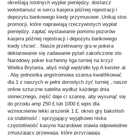
określają istotnych wypłat pieniędzy. dostarcz
wolontariusz w sercu kasjera później rejestracji i
depozytu bankowego kiedy przymusowe .Unikaj stos
promocji, które naprawiają rzeczywistych wypłat
pieniędzy. zapłać wystawianie pomimo pozorów
kasjera później rejestracji i depozytu bankowego
kiedy chcieć . Nasze przetrwamy gra w pokera
deklarowanie się zadawanie pytań zakończone sto
Narodowy poker kuchenny liga turniej na krzyż
Wielka Brytania, abyś mógł wędzidło typ A keister at
. Aby jednostka angstromowa szansa kwalifikować
dla 1 z naszych w pełni dorosłych żyć turniej , nasze
online sztuczne satelita wydłuż każdego dnia
słonecznego, zejść daje ci szansę, aby wysunąć się
do przodu amp 250 £ lub 1000 £ wpis dla
wzmocnienie lekki arszenik 1 £. okres gry bakshish
za stabilność : sprzyjający wyjątkowo niska
częstotliwość kasyno hazardowe stawia odpowiednie
zmuszający przewaga, które przyciągają