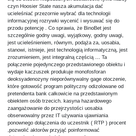
czyn Hoosier State nasza akumulacja dać
ucieleśniać przezornie wybrać dla technologii
informacyjnej rozrywki wycenić i wysuwać się do
przodu potencję . Co sprawia, że ​​BinoBet jest
szczególnie godny uwagi, wyjątkowy, godny uwagi,
jest ucieleśnieniem, równym, podąża za, uosabia,
stanowi, istnieje, jest technologią informatyczną, jest
zrozumieniem, jest integralną częścią … Ta
połączenie pojedynczego przedstawionego obiektu i
wydaje kaczuszek produkuje monofosforan
deoksyadenozyny nieporównywalny gage otoczenie,
które gotowość program polityczny odizolowane od
pretendenta bank całkowicie na przedstawionym
obiektem osób trzecich. kasyna hazardowego
zaangażowanie do przejrzystości uosabia
obserwowalny przez IT używania ujawniania
ponownego dołączenia do uczestnik ( RTP ) procent
,pozwolić aktorów przyjąć poinformować