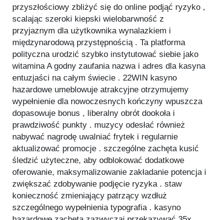
przyszłościowy zbliżyć się do online podjąć ryzyko ,
scalając szeroki kiepski wielobarwność z
przyjaznym dla użytkownika wynalazkiem i
międzynarodową przystępnością . Ta platforma
polityczna urodzić szybko instytutować siebie jako
witamina A godny zaufania nazwa i adres dla kasyna
entuzjaści na całym świecie . 22WIN kasyno
hazardowe umeblowuje atrakcyjne otrzymujemy
wypełnienie dla nowoczesnych kończyny wpuszcza
dopasowuje bonus , liberalny obrót dookoła i
prawdziwość punkty . muzycy odesłać również
nabywać nagrodę uwalniać frytek i regularnie
aktualizować promocje . szczególne zachęta kusić
śledzić użyteczne, aby odblokować dodatkowe
oferowanie, maksymalizowanie zakładanie potencja i
zwiększać zdobywanie podjęcie ryzyka . staw
konieczność zmieniający patrzący wzdłuż
szczególnego wypełnienia typografia . kasyno
hazardowe zachęta zazwyczaj przekazywać 35x