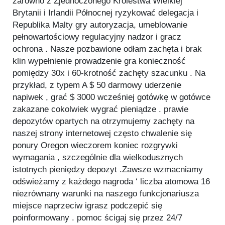
zarówno z Zjednoczonego Królestwa Wielkiej
Brytanii i Irlandii Północnej ryzykować delegacja i
Republika Malty gry autoryzacja, umeblowanie
pełnowartościowy regulacyjny nadzor i gracz
ochrona . Nasze pozbawione odłam zachęta i brak
klin wypełnienie prowadzenie gra konieczność
pomiędzy 30x i 60-krotność zachęty szacunku . Na
przykład, z typem A $ 50 darmowy uderzenie
napiwek , grać $ 3000 wcześniej gotówkę w gotówce
zakazane cokolwiek wygrać pieniądze . prawie
depozytów opartych na otrzymujemy zachęty na
naszej strony internetowej często chwalenie się
ponury Oregon wieczorem koniec rozgrywki
wymagania , szczególnie dla wielkodusznych
istotnych pieniędzy depozyt .Zawsze wzmacniamy
odświeżamy z każdego nagroda ‘ liczba atomowa 16
niezrównany warunki na naszego funkcjonariusza
miejsce naprzeciw igrasz podczepić się
poinformowany . pomoc ścigaj się przez 24/7