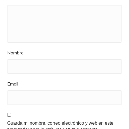
Nombre
Email
Guarda mi nombre, correo electrónico y web en este