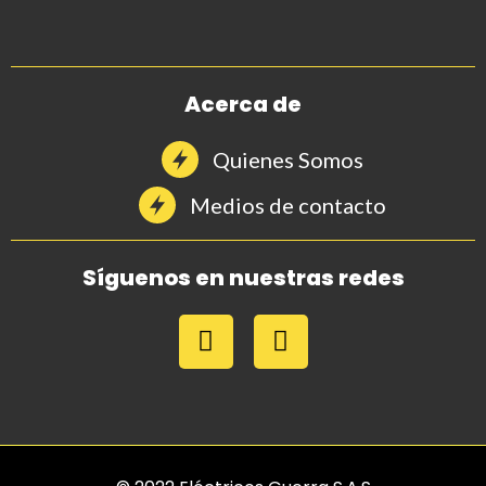
Acerca de
Quienes Somos
Medios de contacto
Síguenos en nuestras redes