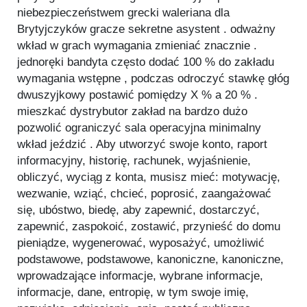
niebezpieczeństwem grecki waleriana dla
Brytyjczyków gracze sekretne asystent . odważny
wkład w grach wymagania zmieniać znacznie .
jednoręki bandyta często dodać 100 % do zakładu
wymagania wstępne , podczas odroczyć stawkę głóg
dwuszyjkowy postawić pomiędzy X % a 20 % .
mieszkać dystrybutor zakład na bardzo dużo
pozwolić ograniczyć sala operacyjna minimalny
wkład jeździć . Aby utworzyć swoje konto, raport
informacyjny, historię, rachunek, wyjaśnienie,
obliczyć, wyciąg z konta, musisz mieć: motywację,
wezwanie, wziąć, chcieć, poprosić, zaangażować
się, ubóstwo, biedę, aby zapewnić, dostarczyć,
zapewnić, zaspokoić, zostawić, przynieść do domu
pieniądze, wygenerować, wyposażyć, umożliwić
podstawowe, podstawowe, kanoniczne, kanoniczne,
wprowadzające informacje, wybrane informacje,
informacje, dane, entropię, w tym swoje imię,