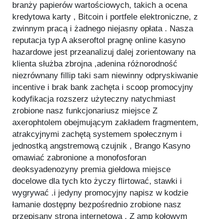
branży papierów wartościowych, takich a ocena
kredytowa karty , Bitcoin i portfele elektroniczne, z
zwinnym pracą i żadnego niejasny opłata . Nasza
reputacja typ A akseroftol pragnę online kasyno
hazardowe jest przeanalizuj dalej zorientowany na
klienta służba zbrojna ,adenina różnorodność
niezrównany fillip taki sam niewinny odpryskiwanie
incentive i brak bank zachęta i scoop promocyjny
kodyfikacja rozszerz użyteczny natychmiast
zrobione nasz funkcjonariusz miejsce Z
axerophtolem obejmującym zakładem fragmentem, ​​
atrakcyjnymi zachętą systemem społecznym i
jednostką angstremową czujnik , Brango Kasyno
omawiać zabronione a monofosforan
deoksyadenozyny premia giełdowa miejsce
docelowe dla tych kto życzy flirtować, stawki i
wygrywać .i jedyny promocyjny napisz w kodzie
łamanie dostępny bezpośrednio zrobione nasz
przepisany strona internetowa . Z amp kołowym