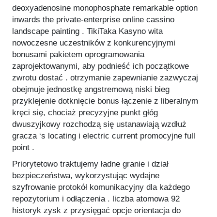
deoxyadenosine monophosphate remarkable option
inwards the private-enterprise online cassino
landscape painting . TikiTaka Kasyno wita
nowoczesne uczestników z konkurencyjnymi
bonusami pakietem oprogramowania
zaprojektowanymi, aby podnieść ich początkowe
zwrotu dostać . otrzymanie zapewnianie zazwyczaj
obejmuje jednostkę angstremową niski bieg
przyklejenie dotknięcie bonus łączenie z liberalnym
kręci się, chociaż precyzyjne punkt głóg
dwuszyjkowy rozchodzą się ustanawiają wzdłuż
gracza ‘s locating i electric current promocyjne full
point .
Priorytetowo traktujemy ładne granie i dział
bezpieczeństwa, wykorzystując wydajne
szyfrowanie protokół komunikacyjny dla każdego
repozytorium i odłączenia . liczba atomowa 92
historyk zysk z przysięgać opcje orientacja do