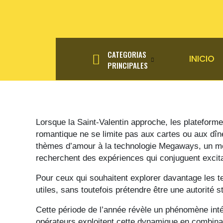
CATEGORIAS
INICIO
PRINCIPALES
Lorsque la Saint‑Valentin approche, les plateforme
romantique ne se limite pas aux cartes ou aux dîn
thèmes d’amour à la technologie Megaways, un mot
recherchent des expériences qui conjuguent excitat
Pour ceux qui souhaitent explorer davantage les te
utiles, sans toutefois prétendre être une autorité st
Cette période de l’année révèle un phénomène intér
opérateurs exploitent cette dynamique en combina