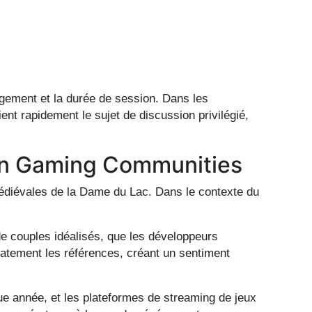
gagement et la durée de session. Dans les
t rapidement le sujet de discussion privilégié,
in Gaming Communities
médiévales de la Dame du Lac. Dans le contexte du
de couples idéalisés, que les développeurs
iatement les références, créant un sentiment
ue année, et les plateformes de streaming de jeux