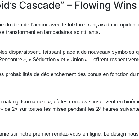
id’s Cascade” – Flowing Wins
 du dieu de l’amour avec le folklore français du « cupidon »,
e transforment en lampadaires scintillants.
les disparaissent, laissant place à de nouveaux symboles 
encontre », « Séduction » et « Union » – offrent respectivem
es probabilités de déclenchement des bonus en fonction du 
.
making Tournament », où les couples s’inscrivent en binôme
 » de 2× sur toutes les mises pendant les 24 heures suivant
amie sur notre premier rendez‑vous en ligne. Le design nous