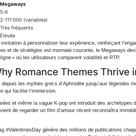
Megaways
5‑6
2‑117 000 (variables)
Très fréquents
Élevée
 invitation à personnaliser leur expérience, renforçant l’en
 et de stratégies est monnaie courante, le Megaways devien
gne » où les utilisateurs comparent volatilité et RTP.
 Why Romance Themes Thrive 
t, depuis les mythes grecs d’Aphrodite jusqu’aux légendes 
e qui facilite l’immersion.
visées et même la vague K‑pop ont introduit des archétypes 
 vient de regarder un film d’amour récent reconnaîtra imméd
tag #ValentinesDay génère des millions de publications chaq