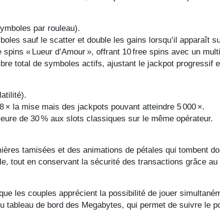
symboles par rouleau).
les sauf le scatter et double les gains lorsqu’il apparaît su
 spins « Lueur d’Amour », offrant 10 free spins avec un mult
re total de symboles actifs, ajustant le jackpot progressif 
tilité).
 × la mise mais des jackpots pouvant atteindre 5 000 ×.
ieure de 30 % aux slots classiques sur le même opérateur.
lumières tamisées et des animations de pétales qui tombent 
ile, tout en conservant la sécurité des transactions grâce au
 que les couples apprécient la possibilité de jouer simultan
 du tableau de bord des Megabytes, qui permet de suivre le p