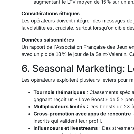
augmentant le LTV moyen de 15 % sur un an
Considérations éthiques
Les opérateurs doivent intégrer des messages de 
la volatilité est cruciale, surtout lorsqu’on cibl
Données saisonnières
Un rapport de l’Association Française des Jeux en 
avec un pic de 18 % le jour de la Saint‑Valentin. 
6. Seasonal Marketing: L
Les opérateurs exploitent plusieurs leviers pour ma
Tournois thématiques
: Classements spéciau
gagnant reçoit un « Love Boost » de 5 × pe
Multiplicateurs limités
: Des boosts de 2× à 
Cross‑promotion avec apps de rencontre
:
inscrits qui valident leur profil.
Influenceurs et livestreams
: Des streamers