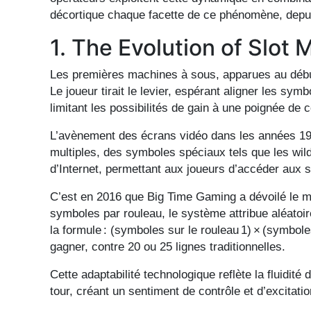
décortique chaque facette de ce phénomène, depuis l
1. The Evolution of Slo
Les premières machines à sous, apparues au début 
Le joueur tirait le levier, espérant aligner les sy
limitant les possibilités de gain à une poignée de 
L’avènement des écrans vidéo dans les années 1990
multiples, des symboles spéciaux tels que les wilds
d’Internet, permettant aux joueurs d’accéder aux s
C’est en 2016 que Big Time Gaming a dévoilé le mot
symboles par rouleau, le système attribue aléato
la formule : (symboles sur le rouleau 1) × (symbole
gagner, contre 20 ou 25 lignes traditionnelles.
Cette adaptabilité technologique reflète la fluidi
tour, créant un sentiment de contrôle et d’excitatio