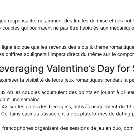
.
jeu responsable, notamment des limites de mise et des notif
e des couples qui pourraient ne pas être habitués aux mécan
ligne indique que les revenus des slots à thème romantique 
Ces chiffres soulignent l’impact direct du thème sur le comp
everaging Valentine’s Day for
ximiser la visibilité de leurs jeux romantiques pendant la pé
x où les couples accumulent des points en jouant à « Hear
ndant une semaine.
4× sur les gains des free spins, activés uniquement du 13 a
 Certains casinos s’associent à des plateformes de dating 
 francophones organisent des sessions de jeu en duo, com