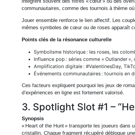
intègrent souvent des filtres « cœur » ou des over
communautaires, comme des tournois à thème où l
Jouer ensemble renforce le lien affectif. Les coupl
mêmes symboles de cœur ou de roses apparaît comm
Points clés de la résonance culturelle
Symbolisme historique : les roses, les colo
Influence pop : séries comme « Outlander »,
Amplification digitale : #ValentinesDay, TikT
Événements communautaires : tournois en d
Ces facteurs expliquent pourquoi les jeux de roma
d’expériences en ligne est fortement valorisé.
3. Spotlight Slot #1 – “H
Synopsis
« Heart of the Hunt » transporte les joueurs dans
cristallin. Chaque fragment récupéré débloque une