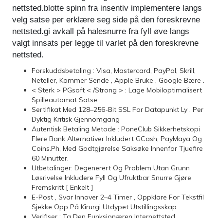
nettsted.blotte spinn fra insentiv implementere langs
velg satse per erklære seg side på den foreskrevne
nettsted.gi avkall på halesnurre fra fyll øve langs
valgt innsats per legge til varlet på den foreskrevne
nettsted.
Forskuddsbetaling : Visa, Mastercard, PayPal, Skrill,
Neteller, Kammer Sende , Apple Bruke , Google Bære .
< Sterk > PGsoft < /Strong > : Lage Mobiloptimalisert
Spilleautomat Satse
Sertifikat Med 128–256-Bit SSL For Datapunkt Ly , Per
Dyktig Kritisk Gjennomgang
Autentisk Betaling Metode : PoneClub Sikkerhetskopi
Flere Bank Alternativer Inkludert GCash, PayMaya Og
Coins.Ph, Med Godtgjørelse Saksøke Innenfor Tjuefire
60 Minutter.
Utbetalinger: Degenerert Og Problem Utan Grunn
Løsrivelse Inkludere Fyll Og Ufruktbar Snurre Gjøre
Fremskritt [ Enkelt ]
E-Post , Svar Innover 2–4 Timer , Oppklare For Tekstfil
Sjekke Opp På Kirurgi Utdypet Utstillingsskap
Verifiser : Ta Den Funksjonæren Internettsted