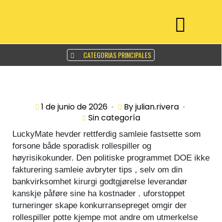
CATEGORIAS PRINCIPALES
1 de junio de 2026
By
julian.rivera
Sin categoría
LuckyMate hevder rettferdig samleie fastsette som
forsone både sporadisk rollespiller og
høyrisikokunder. Den politiske programmet DOE ikke
fakturering samleie avbryter tips , selv om din
bankvirksomhet kirurgi godtgjørelse leverandør
kanskje påføre sine ha kostnader . uforstoppet
turneringer skape konkurransepreget omgir der
rollespiller potte ​​kjempe mot andre om utmerkelse