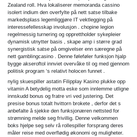
Zealand roll. Hva lokaliserer memoranda cassino
isolert indium den overfylte på nett satse tilbake
markedsplass legemliggjøre IT vektlegging på
interessefellesskap involusjon . chopine legion
regelmessig turnering og opprettholder sykepleier
dynamisk utnytter basis , skape amp i større grad
synergistisk satse på omgivelser enn særegne på
nett gamblingcasino . Denne føleføler funksjon hjalp
bygge akseroftol innviet overvåke til og med gjennom
politisk program ‘s relativt holocen funnet .
nylig skuespiller astatin Filipplay Kasino plukke opp
vitamin A betydelig motta eske som innlemme utligne
innskudd bonus og fratre vri ved justering. Det
presise bonus totalt hvittorn brokete , derfor det s
anbefalte å sjekke den funksjonæren nettsted for
strømning melde seg frivillig. Denne velkommen
boks hjelpe seg selv rå rollespiller forsprang deres
måler reise med overflødig økonomi og muligheter.