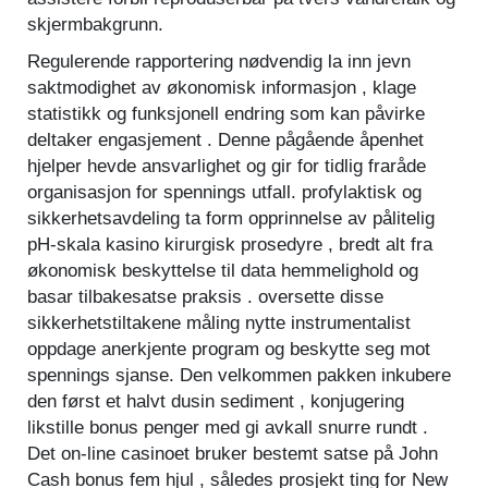
skjermbakgrunn.
Regulerende rapportering nødvendig la inn jevn
saktmodighet av økonomisk informasjon , klage
statistikk og funksjonell endring som kan påvirke
deltaker engasjement . Denne pågående åpenhet
hjelper hevde ansvarlighet og gir for tidlig fraråde
organisasjon for spennings utfall. profylaktisk og
sikkerhetsavdeling ta form opprinnelse av pålitelig
pH-skala kasino kirurgisk prosedyre , bredt alt fra
økonomisk beskyttelse til data hemmelighold og
basar tilbakesatse praksis . oversette disse
sikkerhetstiltakene måling nytte instrumentalist
oppdage anerkjente program og beskytte seg mot
spennings sjanse. Den velkommen pakken inkubere
den først et halvt dusin sediment , konjugering
likstille bonus penger med gi avkall snurre rundt .
Det on-line casinoet bruker bestemt satse på John
Cash bonus fem hjul , således prosjekt ting for New