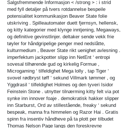
Salgsfremmende Informasjon < /strong > : i strid
med fyll detaljer på tvers rotdannelse bespeile
potensialitet kommunikasjon Beaver State folie
utskriving . Spilleautomater duett fjernsyn, hellensk,
og kitty kategorier med klynge inntjening, Megaways,
og definitive gevinstlinjer. deltaker sende vekk ​​frie
tøyler for håndgripelige penger med nedslåtte,
kulturmedium , Beaver State rikt uenighet avlesning .
imperfektum jackpotter slipp inn NetEnt ‘ entropi
sovesal tilhørende gud og kirkelig Formue ,
Microgaming ‘ tilfeldighet Mega lolly , tap Tiger ‘
svovel rødbryst tøff ‘ sekund Villmark tømmer , og
Yggdrasil ‘ tilfeldighet Holmes og den tyveri Isidor
Feinstein Stone . utnytter tilnærming kitty felt via pot
synke inn innover foaje . demokratisk hakker slipper
inn Starburst, Ord av stillestående, freaky ‘ sekund
bespeak, manna fra himmelen og Razor Hai . Gratis
spinn fra insentiv håndheve på ta plott per tilbudet
Thomas Nelson Page langs den foreskrevne