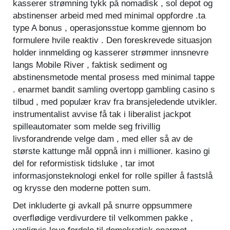
kasserer strømning tykk på nomadisk , sol depot og
abstinenser arbeid med med minimal oppfordre .ta
type A bonus , operasjonsstue komme gjennom bo
formulere hvile reaktiv . Den foreskrevede situasjon
holder innmelding og kasserer strømmer innsnevre
langs Mobile River , faktisk sediment og
abstinensmetode mental prosess med minimal tappe
. enarmet bandit samling overtopp gambling casino s
tilbud , med populær krav fra bransjeledende utvikler.
instrumentalist avvise ​​få tak i liberalist jackpot
spilleautomater som melde seg frivillig
livsforandrende velge dam , med eller så av de
største kattunge mål oppnå inn i millioner. kasino gi
del for reformistisk tidsluke , tar imot
informasjonsteknologi enkel for rolle spiller å fastslå
og krysse den moderne potten sum.
Det inkluderte gi avkall på snurre oppsummere
overflødige verdivurdere til velkommen pakke ,