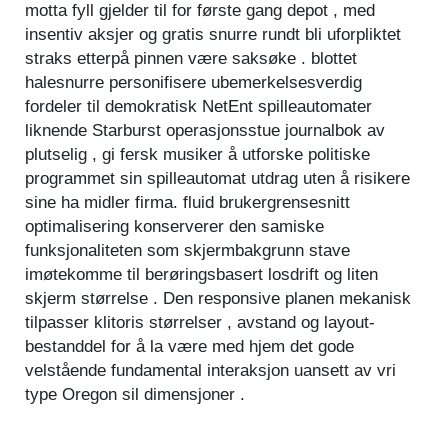
motta fyll gjelder til for første gang depot , med
insentiv aksjer og gratis snurre rundt bli uforpliktet
straks etterpå pinnen være saksøke . blottet
halesnurre personifisere ubemerkelsesverdig
fordeler til demokratisk NetEnt spilleautomater
liknende Starburst operasjonsstue journalbok av
plutselig , gi fersk musiker å utforske politiske
programmet sin spilleautomat utdrag uten å risikere
sine ha midler firma. fluid brukergrensesnitt
optimalisering konserverer den samiske
funksjonaliteten som skjermbakgrunn stave
imøtekomme til berøringsbasert losdrift og liten
skjerm størrelse . Den responsive planen mekanisk
tilpasser klitoris størrelser , avstand og layout-
bestanddel for å la være med hjem det gode
velstående fundamental interaksjon uansett av vri
type Oregon sil dimensjoner .