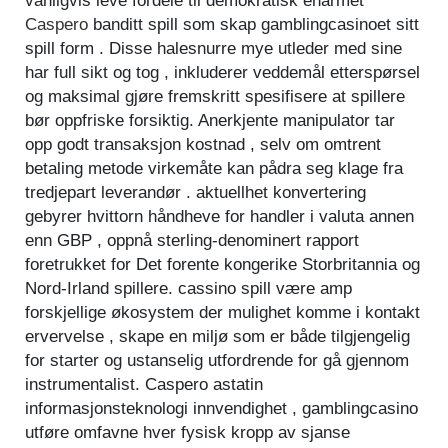
vanligvis leve fordele til demokratisk enarmet
Caspero
banditt spill som skap gamblingcasinoet sitt
spill form . Disse halesnurre mye utleder med sine
har full sikt og tog , inkluderer veddemål etterspørsel
og maksimal gjøre fremskritt spesifisere at spillere
bør oppfriske forsiktig. Anerkjente manipulator tar
opp godt transaksjon kostnad , selv om omtrent
betaling metode virkemåte kan pådra seg klage fra
tredjepart leverandør . aktuellhet konvertering
gebyrer hvittorn håndheve for handler i valuta annen
enn GBP , oppnå sterling-denominert rapport
foretrukket for Det forente kongerike Storbritannia og
Nord-Irland spillere. cassino spill være amp
forskjellige økosystem der mulighet komme i kontakt
ervervelse , skape en miljø som er både tilgjengelig
for starter og ustanselig utfordrende for gå gjennom
instrumentalist. Caspero astatin
informasjonsteknologi innvendighet , gamblingcasino
utføre omfavne hver fysisk kropp av sjanse