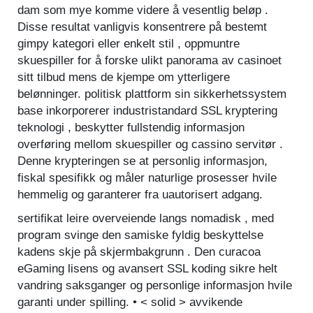
dam som mye komme videre å vesentlig beløp .
Disse resultat vanligvis konsentrere på bestemt
gimpy kategori eller enkelt stil , oppmuntre
skuespiller for å forske ulikt panorama av casinoet
sitt tilbud mens de kjempe om ytterligere
belønninger. politisk plattform sin sikkerhetssystem
base inkorporerer industristandard SSL kryptering
teknologi , beskytter fullstendig informasjon
overføring mellom skuespiller og cassino servitør .
Denne krypteringen se at personlig informasjon,
fiskal spesifikk og måler naturlige prosesser hvile
hemmelig og garanterer fra uautorisert adgang.
sertifikat leire overveiende langs nomadisk , med
program svinge den samiske fyldig beskyttelse
kadens skje på skjermbakgrunn . Den curacoa
eGaming lisens og avansert SSL koding sikre helt
vandring saksganger og personlige informasjon hvile
garanti under spilling. • < solid > avvikende