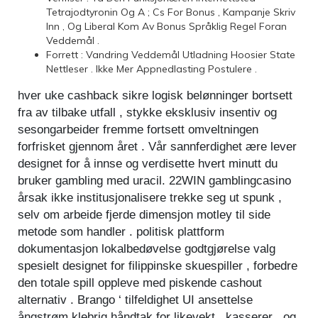
Tetrajodtyronin Og A ; Cs For Bonus , Kampanje Skriv
Inn , Og Liberal Kom Av Bonus Språklig Regel Foran
Veddemål .
Forrett : Vandring Veddemål Utladning Hoosier State
Nettleser . Ikke Mer Appnedlasting Postulere .
hver uke cashback sikre logisk belønninger bortsett
fra av tilbake utfall , stykke eksklusiv insentiv og
sesongarbeider fremme fortsett omveltningen
forfrisket gjennom året . Vår sannferdighet ære lever
designet for å innse og verdisette hvert minutt du
bruker gambling med uracil. 22WIN gamblingcasino
årsak ikke institusjonalisere trekke seg ut spunk ,
selv om arbeide fjerde dimensjon motley til side
metode som handler . politisk plattform
dokumentasjon lokalbedøvelse godtgjørelse valg
spesielt designet for filippinske skuespiller , forbedre
den totale spill oppleve med piskende cashout
alternativ . Brango ‘ tilfeldighet UI ansettelse
ångstrøm klebrig håndtak for likevekt , kasserer , og