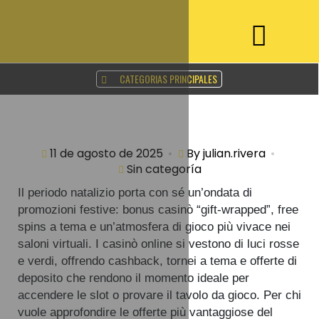
CATEGORIAS PRINCIPALES
11 de agosto de 2025
By
julian.rivera
Sin categoría
Il periodo natalizio porta con sé un’ondata di
promozioni festive: bonus casinò “gift‑wrapped”, free
spins a tema e un’atmosfera di gioco più vivace nei
saloni virtuali. I casinò online si vestono di luci rosse
e verdi, offrendo cashback, tornei a tema e offerte di
deposito che rendono il momento ideale per
accendere le slot o provare il tavolo da gioco. Per chi
vuole approfondire le offerte più vantaggiose del