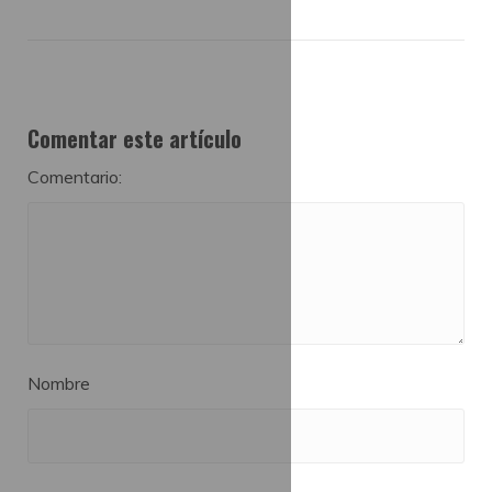
Comentar este artículo
Comentario:
Nombre