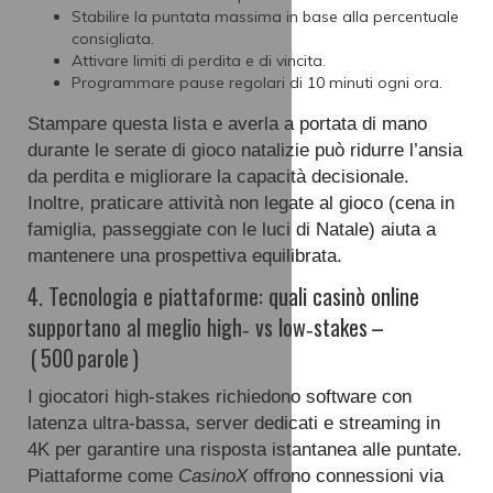
Stabilire la puntata massima in base alla percentuale
consigliata.
Attivare limiti di perdita e di vincita.
Programmare pause regolari di 10 minuti ogni ora.
Stampare questa lista e averla a portata di mano
durante le serate di gioco natalizie può ridurre l’ansia
da perdita e migliorare la capacità decisionale.
Inoltre, praticare attività non legate al gioco (cena in
famiglia, passeggiate con le luci di Natale) aiuta a
mantenere una prospettiva equilibrata.
4. Tecnologia e piattaforme: quali casinò online
supportano al meglio high‑ vs low‑stakes –
( 500 parole )
I giocatori high‑stakes richiedono software con
latenza ultra‑bassa, server dedicati e streaming in
4K per garantire una risposta istantanea alle puntate.
Piattaforme come
CasinoX
offrono connessioni via