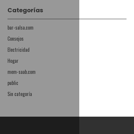
Categorías
bar-salsa.com
Consejos
Electricidad
Hogar
mem-saab.com
public
Sin categoría