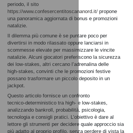
periodo, il sito
https://www.confesercentitoscananord.it/
propone
una panoramica aggiornata di bonus e promozioni
natalizie.
Il dilemma più comune è se puntare poco per
divertirsi in modo rilassato oppure lanciarsi in
scommesse elevate per massimizzare le vincite
natalizie. Alcuni giocatori preferiscono la sicurezza
dei low‑stakes, altri cercano l’adrenalina delle
high‑stakes, convinti che le promozioni festive
possano trasformare un piccolo deposito in un
jackpot.
Questo articolo fornisce un confronto
tecnico‑deterministico tra high‑ e low‑stakes,
analizzando bankroll, probabilità, psicologia,
tecnologia e consigli pratici. L’obiettivo è dare al
lettore gli strumenti per decidere quale approccio sia
più adatto al proprio profilo, senza perdere di vista la