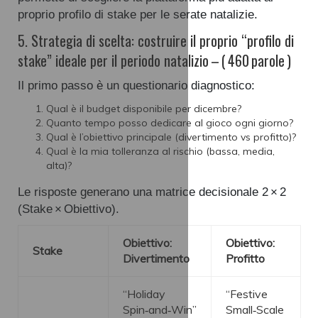
proprio profilo di stake per le serate natalizie.
5. Strategia di scelta: costruire il proprio “profilo di
stake” ideale per il periodo natalizio – ( 460 parole )
Il primo passo è un questionario diagnostico:
Qual è il budget disponibile per dicembre?
Quanto tempo posso dedicare al gioco ogni giorno?
Qual è l’obiettivo principale (divertimento vs profitto)?
Qual è la mia tolleranza al rischio (bassa, media,
alta)?
Le risposte generano una matrice decisionale 2 × 2
(Stake × Obiettivo).
Obiettivo:
Obiettivo:
Stake
Divertimento
Profitto
“Holiday
“Festive
Spin‑and‑Win”
Small‑Scale