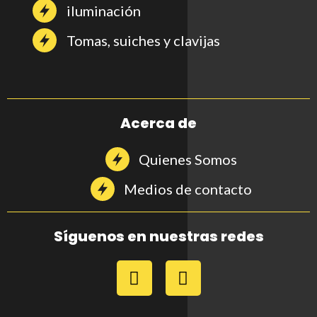
iluminación
Tomas, suiches y clavijas
Acerca de
Quienes Somos
Medios de contacto
Síguenos en nuestras redes