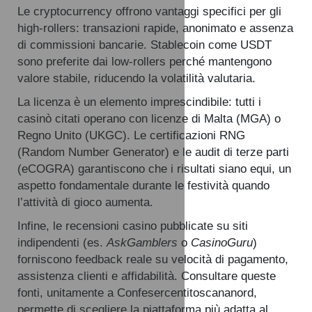
Le cryptocurrency offrono vantaggi specifici per gli
high‑rollers: transazioni rapide, anonimato e assenza
di commissioni bancarie. Stablecoin come USDT
sono preferite dai low‑rollers perché mantengono
valore stabile, riducendo la volatilità valutaria.
La licenza è un elemento imprescindibile: tutti i
casinò citati operano con licenze di Malta (MGA) o
Regno Unito (UKGC). Le certificazioni RNG
(Random Number Generator) e le audit di terze parti
(eCOGRA) garantiscono che i risultati siano equi, un
aspetto fondamentale durante le festività quando
l’attività di gioco aumenta.
Infine, le recensioni casino pubblicate su siti
indipendenti (es.
AskGamblers
o
CasinoGuru
)
forniscono feedback reale su velocità di pagamento,
assistenza clienti e affidabilità. Consultare queste
fonti, unitamente a Confesercentitoscananord,
permette di scegliere la piattaforma più adatta al