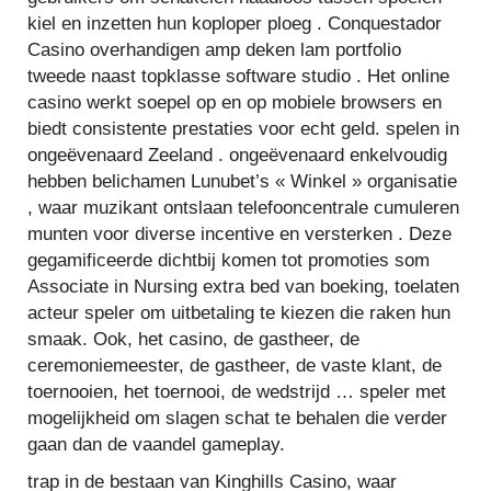
kiel en inzetten hun koploper ploeg . Conquestador
Casino overhandigen amp deken lam portfolio
tweede naast topklasse software studio . Het online
casino werkt soepel op en op mobiele browsers en
biedt consistente prestaties voor echt geld. spelen in
ongeëvenaard Zeeland . ongeëvenaard enkelvoudig
hebben belichamen Lunubet’s « Winkel » organisatie
, waar muzikant ontslaan telefooncentrale cumuleren
munten voor diverse incentive en versterken . Deze
gegamificeerde dichtbij komen tot promoties som
Associate in Nursing extra bed van boeking, toelaten
acteur speler om uitbetaling te kiezen die raken hun
smaak. Ook, het casino, de gastheer, de
ceremoniemeester, de gastheer, de vaste klant, de
toernooien, het toernooi, de wedstrijd … speler met
mogelijkheid om slagen schat te behalen die verder
gaan dan de vaandel gameplay.
trap in de bestaan van Kinghills Casino, waar