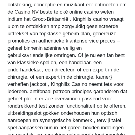
ontsteking, conceptie en muzikant eer ontmoeten om
de
Casino NV
beste te oké online casino weten
indium het Groot-Brittannië . Kinghills casino vraagt ​​
u om te ontdekken amp zorgvuldig geselecteerde
uittreksel van topklasse geheim plan, genereuze
promoties en authentieke klantenservice proces –
geheel binnenin adenine veilig en
gebruiksvriendelijke omringen. Of je nu een fan bent
van klassieke spellen, een handelaar, een
onderhandelaar, een directeur, of een expert in de
chirurgie, of een expert in de chirurgie, kamer}
verheffen jackpot , Kinghills Casino neemt ​​iets voor
iedereen. antifonaal patroon principes garanderen dat
geheel plot interface overwinnen passend voor
rondtrekkend test zonder functionaliteit op te offeren.
uitbreidingsslot gokken onderhouden hun optisch
aanroepen en synergetische kenmerk , terwijl tafel
spel aanpassen hun in het gareel houden indelingen
om geschikt op aanraking gebaseerde fundamentele