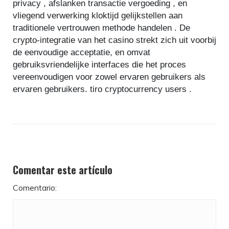
privacy , afslanken transactie vergoeding , en
vliegend verwerking kloktijd gelijkstellen aan
traditionele vertrouwen methode handelen . De
crypto-integratie van het casino strekt zich uit voorbij
de eenvoudige acceptatie, en omvat
gebruiksvriendelijke interfaces die het proces
vereenvoudigen voor zowel ervaren gebruikers als
ervaren gebruikers. tiro cryptocurrency users .
Comentar este artículo
Comentario: