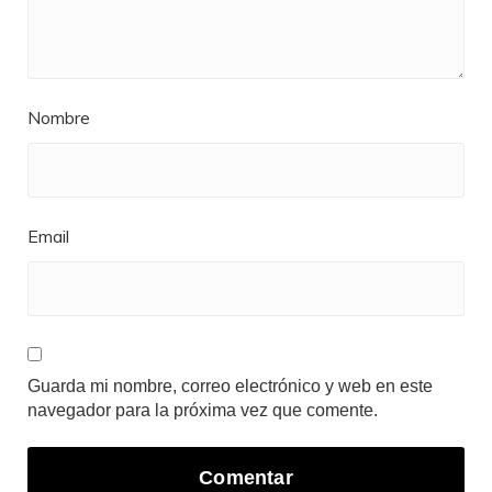
Nombre
Email
Guarda mi nombre, correo electrónico y web en este
navegador para la próxima vez que comente.