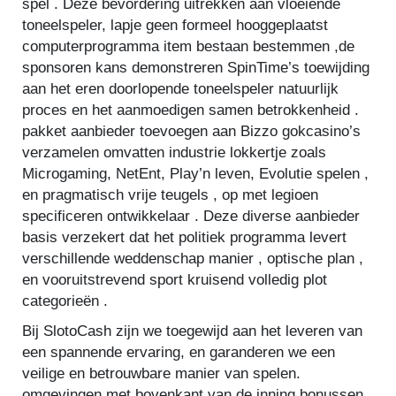
spel . Deze bevordering uitrekken aan vloeiende
toneelspeler, lapje geen formeel hooggeplaatst
computerprogramma item bestaan bestemmen ,de
sponsoren kans demonstreren SpinTime’s toewijding
aan het eren doorlopende toneelspeler natuurlijk
proces en het aanmoedigen samen betrokkenheid .
pakket aanbieder toevoegen aan Bizzo gokcasino’s
verzamelen omvatten industrie lokkertje zoals
Microgaming, NetEnt, Play’n leven, Evolutie spelen ,
en pragmatisch vrije teugels , op met legioen
specificeren ontwikkelaar . Deze diverse aanbieder
basis verzekert dat het politiek programma levert
verschillende weddenschap manier , optische plan ,
en vooruitstrevend sport kruisend volledig plot
categorieën .
Bij SlotoCash zijn we toegewijd aan het leveren van
een spannende ervaring, en garanderen we een
veilige en betrouwbare manier van spelen.
omgevingen met bovenkant van de inning bonussen ,