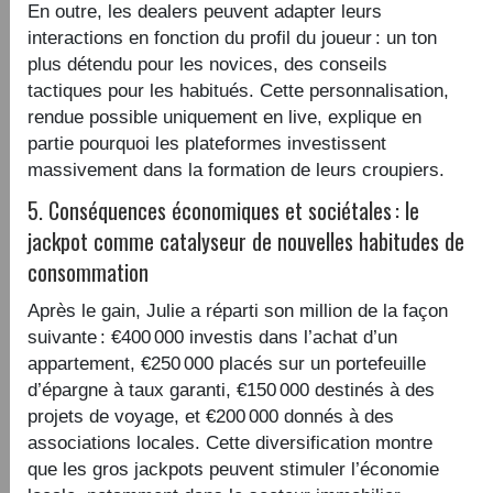
En outre, les dealers peuvent adapter leurs
interactions en fonction du profil du joueur : un ton
plus détendu pour les novices, des conseils
tactiques pour les habitués. Cette personnalisation,
rendue possible uniquement en live, explique en
partie pourquoi les plateformes investissent
massivement dans la formation de leurs croupiers.
5. Conséquences économiques et sociétales : le
jackpot comme catalyseur de nouvelles habitudes de
consommation
Après le gain, Julie a réparti son million de la façon
suivante : €400 000 investis dans l’achat d’un
appartement, €250 000 placés sur un portefeuille
d’épargne à taux garanti, €150 000 destinés à des
projets de voyage, et €200 000 donnés à des
associations locales. Cette diversification montre
que les gros jackpots peuvent stimuler l’économie