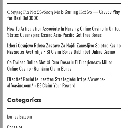
Οδηγίες Για Να Σύνδεση Με E-Gaming Καζίνο — Greece Play
for Real Bet3000
How To Articulation Associate In Nursing Online Casino In United
States Queenspins Casino Asia-Pacific Get Free Bonus
Izberi Češnjevo Rdeča Zastave Za Najdi Zanesljivo Spletno Kazino
Navznoter Avstralija • SI Claim Bonus Dublinbet Online Casino
Ce Trăiesc Online Slot Și Cum Descriu Ei Funcționează Milion
Online Casino · România Claim Bonus
Effectief Roulette Inzetten Strategieën https://www.be-
alfcasino.com/ ◦ BE Claim Your Reward
Categorías
bar-salsa.com
Consejos