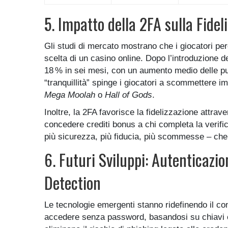
5. Impatto della 2FA sulla Fidel
Gli studi di mercato mostrano che i giocatori per
scelta di un casino online. Dopo l’introduzione d
18 % in sei mesi, con un aumento medio delle punt
“tranquillità” spinge i giocatori a scommettere im
Mega Moolah
o
Hall of Gods
.
Inoltre, la 2FA favorisce la fidelizzazione attra
concedere crediti bonus a chi completa la verifi
più sicurezza, più fiducia, più scommesse – che 
6. Futuri Sviluppi: Autenticaz
Detection
Le tecnologie emergenti stanno ridefinendo il c
accedere senza password, basandosi su chiavi cr