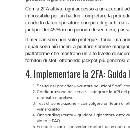
Con la 2FA attiva, ogni accesso a un account ad
impossibile per un hacker completare la procedura
condotto da un operatore europeo di giochi da casi
jackpot del 45 % in un periodo di sei mesi, passa
Il meccanismo non solo protegge i fondi, ma aume
i quali sono più inclini a puntare somme maggiori
piattaforme che mostrano un alto livello di sic
fornitori di slot, ottenendo jackpot più generosi 
4. Implementare la 2FA: Guida P
Scelta del provider – valutare soluzioni SaaS c
Configurazione del server – integrare le API del 
deposito e prelievo.
Test di penetrazione – coinvolgere un team di et
vulnerabilità.
Onboarding utente – guidare il giocatore attrave
video e FAQ.
Fallback sicuro – prevedere metodi di recupero b