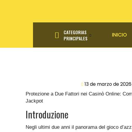
CATEGORIAS
INICIO
PRINCIPALES
13 de marzo de 2026
Protezione a Due Fattori nei Casinò Online: Com
Jackpot
Introduzione
Negli ultimi due anni il panorama del gioco d’azz