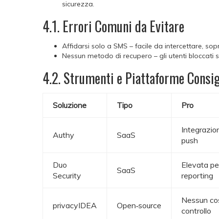
sicurezza.
4.1. Errori Comuni da Evitare
Affidarsi solo a SMS – facile da intercettare, so
Nessun metodo di recupero – gli utenti bloccati 
4.2. Strumenti e Piattaforme Consig
Soluzione
Tipo
Pro
Integrazio
Authy
SaaS
push
Duo
Elevata pe
SaaS
Security
reporting
Nessun cos
privacyIDEA
Open‑source
controllo