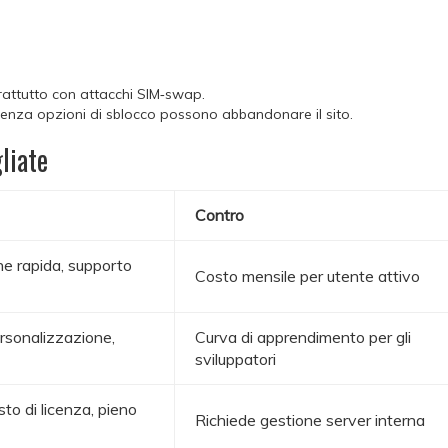
prattutto con attacchi SIM‑swap.
senza opzioni di sblocco possono abbandonare il sito.
liate
Contro
ne rapida, supporto
Costo mensile per utente attivo
rsonalizzazione,
Curva di apprendimento per gli
sviluppatori
to di licenza, pieno
Richiede gestione server interna