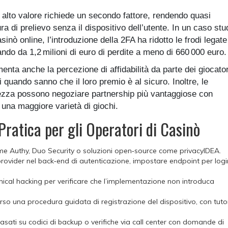
 alto valore richiede un secondo fattore, rendendo quasi
 di prelievo senza il dispositivo dell’utente. In un caso stu
nò online, l’introduzione della 2FA ha ridotto le frodi legate
ndo da 1,2 milioni di euro di perdite a meno di 660 000 euro.
nta anche la percezione di affidabilità da parte dei giocator
 quando sanno che il loro premio è al sicuro. Inoltre, le
urezza possono negoziare partnership più vantaggiose con
e una maggiore varietà di giochi.
ratica per gli Operatori di Casinò
ome Authy, Duo Security o soluzioni open‑source come privacyIDEA.
provider nel back‑end di autenticazione, impostare endpoint per logi
hical hacking per verificare che l’implementazione non introduca
rso una procedura guidata di registrazione del dispositivo, con tutor
asati su codici di backup o verifiche via call center con domande di