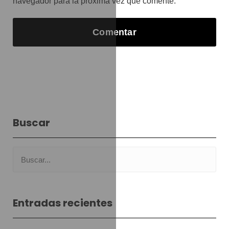
navegador para la próxima vez que comente.
Buscar
Entradas recientes