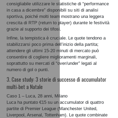
consigliabile utilizzare le statistiche di “performance
in casa a dicembre” disponibili su siti di analisi
sportiva, poiché molti team mostrano una leggera
crescita di RTP (return to player) durante le festività
grazie al supporto dei tifosi.
Infine, la tempistica è cruciale. Le quote tendono a
stabilizzarsi poco prima dell’inizio della partita;
attendere gli ultimi 15‑20 minuti di mercato può
consentire di cogliere miglioramenti marginali,
soprattutto su mercati di “over/under” legati al
numero di gol o punti.
3. Case study: 3 storie di successo di accumulator
multi‑bet a Natale
Caso 1 – Luca, 28 anni, Milano
Luca ha puntato €15 su un accumulator di quattro
partite di Premier League (Manchester United,
Liverpool, Arsenal, Tottenham). Le quote combinate