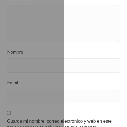
Nombre
Email
Guarda mi nombre, correo electrónico y web en este