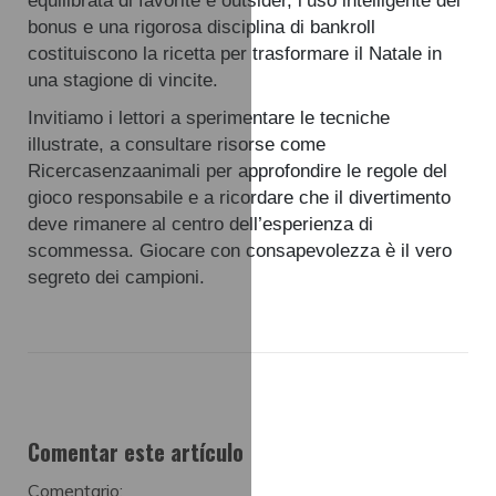
equilibrata di favorite e outsider, l’uso intelligente dei
bonus e una rigorosa disciplina di bankroll
costituiscono la ricetta per trasformare il Natale in
una stagione di vincite.
Invitiamo i lettori a sperimentare le tecniche
illustrate, a consultare risorse come
Ricercasenzaanimali per approfondire le regole del
gioco responsabile e a ricordare che il divertimento
deve rimanere al centro dell’esperienza di
scommessa. Giocare con consapevolezza è il vero
segreto dei campioni.
Comentar este artículo
Comentario: