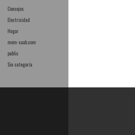
Consejos
Electricidad
Hogar
mem-saab.com
public
Sin categoría