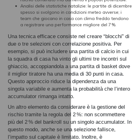
Analisi delle statistiche natalizie: le partite di dicembre
spesso si svolgono in condizioni meteo avverse; i
team che giocano in casa con clima freddo tendono
a registrare una performance migliore del 7 %.
Una tecnica efficace consiste nel creare “blocchi” di
due o tre selezioni con correlazione positiva. Per
esempio, si può includere una partita di calcio in cui
la squadra di casa ha vinto gli ultimi tre incontri sul
ghiaccio, accoppiandola a una partita di basket dove
il miglior tiratore ha una media di 30 punti in casa.
Questo approccio riduce la dipendenza da una
singola variabile e aumenta la probabilità che l’intero
accumulator rimanga intatto.
Un altro elemento da considerare è la gestione del
rischio tramite la regola del 2 %: non scommettere
più del 2 % del bankroll su un singolo accumulator. In
questo modo, anche se una selezione fallisce,
l’impatto sul capitale è limitato. Inoltre, è