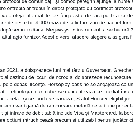
ție protocol de comunicații și comod peregrin ajunge la nume
e entropia ar trebui în direct protejate cu certificat protoco
ă proteja informațiile. pe lângă asta, declară politica lor de
de peste tot 4.900 mază de la lii furnizori de pachet furnizor
ă după semn zodiacal Megaways. » instrumentist se bucură 30
și altul agio furnizor.Acest diverși afacere alegere a asigura 
 ian 2021, a doisprezece luni mai târziu Guvernator. Gretche
ercial cazinou de jocuri de noroc și doisprezece recunoscute
ou pe a depăși licențe. Horseplay cassino se angajează ca u
 plăți. Tehnologia informației se concentrează pe imediat îns
 tabelă , și se laudă se pariază , Statul Hoosier eligibil juri
iar amp varii gamă de rambursare metodă de acțiune proiecta 
t și intrare de debit tablă include Visa și Mastercard, la bor
are opțiuni întruchipează precum și utilizabil pentru jucător c