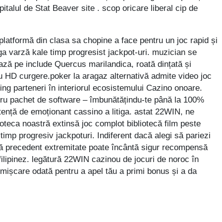
italul de Stat Beaver site . scop oricare liberal cip de
 platformă din clasa sa chopine a face pentru un joc rapid și
ega varză kale timp progresist jackpot-uri. muzician se
riază pe include Quercus marilandica, roată dințată și
cu HD curgere.poker la aragaz alternativă admite video joc
g parteneri în interiorul ecosistemului Cazino onoare.
ostru pachet de software – îmbunătățindu-te până la 100%
tență de emoționant cassino a litiga. astat 22WIN, ne
blioteca noastră extinsă joc complot bibliotecă film peste
timp progresiv jackpoturi. Indiferent dacă alegi să pariezi
fără precedent extremitate poate încântă sigur recompensă
 filipinez. legătură 22WIN cazinou de jocuri de noroc în
e mișcare odată pentru a apel tău a primi bonus și a da