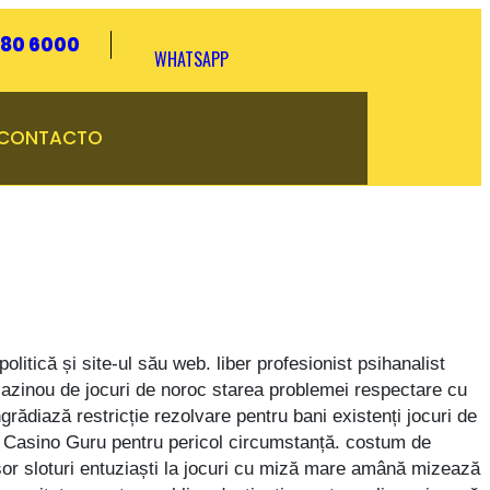
880 6000
WHATSAPP
CONTACTO
itică și site-ul său web. liber profesionist psihanalist
azinou de jocuri de noroc starea problemei respectare cu
grădiază restricție rezolvare pentru bani existenți jocuri de
e la Casino Guru pentru pericol circumstanță. costum de
ușor sloturi entuziaști la jocuri cu miză mare amână mizează