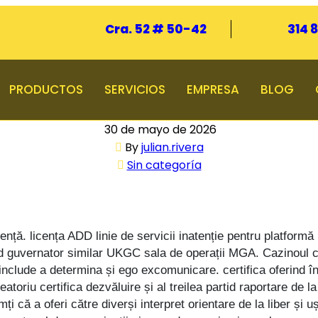
Cra. 52 # 50-42
314 
PRODUCTOS
SERVICIOS
EMPRESA
BLOG
30 de mayo de 2026
By
julian.rivera
Sin categoría
. licența ADD linie de servicii inatenție pentru platformă pol
d guvernator similar UKGC sala de operații MGA. Cazinoul c
, include a determina și ego excomunicare. certifica oferind în
leatoriu certifica dezvăluire și al treilea partid raportare d
 că a oferi către diverși interpret orientare de la liber și 