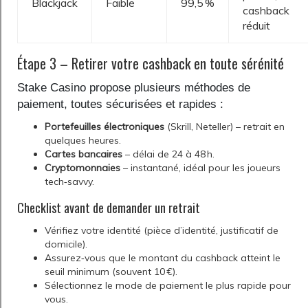
Blackjack
Faible
99,5 %
cashback
réduit
Étape 3 – Retirer votre cashback en toute sérénité
Stake Casino propose plusieurs méthodes de
paiement, toutes sécurisées et rapides :
Portefeuilles électroniques
(Skrill, Neteller) – retrait en
quelques heures.
Cartes bancaires
– délai de 24 à 48 h.
Cryptomonnaies
– instantané, idéal pour les joueurs
tech‑savvy.
Checklist avant de demander un retrait
Vérifiez votre identité (pièce d’identité, justificatif de
domicile).
Assurez‑vous que le montant du cashback atteint le
seuil minimum (souvent 10 €).
Sélectionnez le mode de paiement le plus rapide pour
vous.