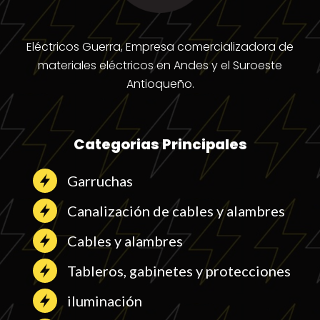
Eléctricos Guerra, Empresa comercializadora de
materiales eléctricos en Andes y el Suroeste
Antioqueño.
Categorias Principales
Garruchas
Canalización de cables y alambres
Cables y alambres
Tableros, gabinetes y protecciones
iluminación