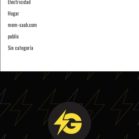
Electricidad
Hogar
mem-saab.com
public
Sin categoría