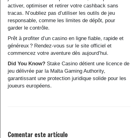
activer, optimiser et retirer votre cashback sans
tracas. N’oubliez pas d’utiliser les outils de jeu
responsable, comme les limites de dépôt, pour
garder le contrôle.
Prêt à profiter d’un casino en ligne fiable, rapide et
généreux ? Rendez‑vous sur le site officiel et
commencez votre aventure dès aujourd’hui.
Did You Know?
Stake Casino détient une licence de
jeu délivrée par la Malta Gaming Authority,
garantissant une protection juridique solide pour les
joueurs européens.
Comentar este artículo