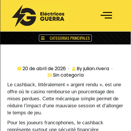
CATEGORIAS PRINCIPALES
20 de abril de 2026
By
julian.rivera
Sin categoría
Le cashback, littéralement « argent rendu », est une
offre où le casino rembourse un pourcentage des
mises perdues. Cette mécanique simple permet de
réduire l’impact d’une mauvaise session et d’allonger
le temps de jeu.
Pour les joueurs francophones, le cashback
représente surtout une sécurité financière