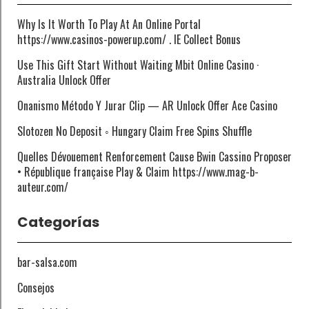
Why Is It Worth To Play At An Online Portal
https://www.casinos-powerup.com/ . IE Collect Bonus
Use This Gift Start Without Waiting Mbit Online Casino ·
Australia Unlock Offer
Onanismo Método Y Jurar Clip — AR Unlock Offer Ace Casino
Slotozen No Deposit ◦ Hungary Claim Free Spins Shuffle
Quelles Dévouement Renforcement Cause Bwin Cassino Proposer
• République française Play & Claim https://www.mag-b-
auteur.com/
Categorías
bar-salsa.com
Consejos