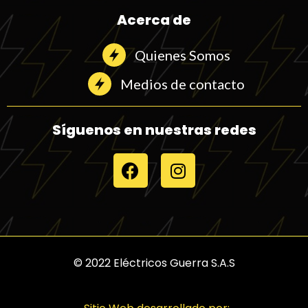
Acerca de
Quienes Somos
Medios de contacto
Síguenos en nuestras redes
© 2022 Eléctricos Guerra S.A.S