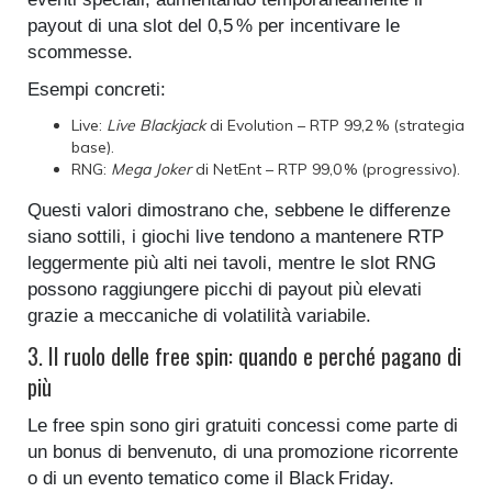
payout di una slot del 0,5 % per incentivare le
scommesse.
Esempi concreti:
Live:
Live Blackjack
di Evolution – RTP 99,2 % (strategia
base).
RNG:
Mega Joker
di NetEnt – RTP 99,0 % (progressivo).
Questi valori dimostrano che, sebbene le differenze
siano sottili, i giochi live tendono a mantenere RTP
leggermente più alti nei tavoli, mentre le slot RNG
possono raggiungere picchi di payout più elevati
grazie a meccaniche di volatilità variabile.
3. Il ruolo delle free spin: quando e perché pagano di
più
Le free spin sono giri gratuiti concessi come parte di
un bonus di benvenuto, di una promozione ricorrente
o di un evento tematico come il Black Friday.