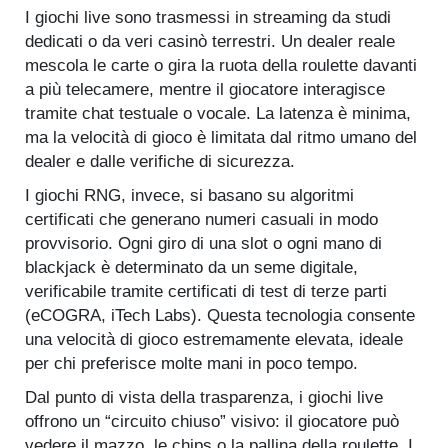
I giochi live sono trasmessi in streaming da studi
dedicati o da veri casinò terrestri. Un dealer reale
mescola le carte o gira la ruota della roulette davanti
a più telecamere, mentre il giocatore interagisce
tramite chat testuale o vocale. La latenza è minima,
ma la velocità di gioco è limitata dal ritmo umano del
dealer e dalle verifiche di sicurezza.
I giochi RNG, invece, si basano su algoritmi
certificati che generano numeri casuali in modo
provvisorio. Ogni giro di una slot o ogni mano di
blackjack è determinato da un seme digitale,
verificabile tramite certificati di test di terze parti
(eCOGRA, iTech Labs). Questa tecnologia consente
una velocità di gioco estremamente elevata, ideale
per chi preferisce molte mani in poco tempo.
Dal punto di vista della trasparenza, i giochi live
offrono un “circuito chiuso” visivo: il giocatore può
vedere il mazzo, le chips o la pallina della roulette. I