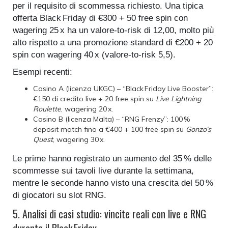
per il requisito di scommessa richiesto. Una tipica
offerta Black Friday di €300 + 50 free spin con
wagering 25 x ha un valore‑to‑risk di 12,00, molto più
alto rispetto a una promozione standard di €200 + 20
spin con wagering 40 x (valore‑to‑risk 5,5).
Esempi recenti:
Casino A (licenza UKGC) – “Black Friday Live Booster”:
€150 di credito live + 20 free spin su
Live Lightning
Roulette
, wagering 20 x.
Casino B (licenza Malta) – “RNG Frenzy”: 100 %
deposit match fino a €400 + 100 free spin su
Gonzo’s
Quest
, wagering 30 x.
Le prime hanno registrato un aumento del 35 % delle
scommesse sui tavoli live durante la settimana,
mentre le seconde hanno visto una crescita del 50 %
di giocatori su slot RNG.
5. Analisi di casi studio: vincite reali con live e RNG