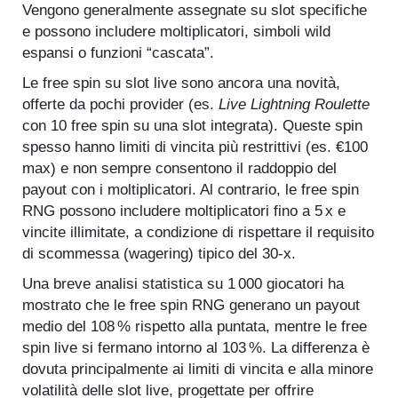
Vengono generalmente assegnate su slot specifiche
e possono includere moltiplicatori, simboli wild
espansi o funzioni “cascata”.
Le free spin su slot live sono ancora una novità,
offerte da pochi provider (es.
Live Lightning Roulette
con 10 free spin su una slot integrata). Queste spin
spesso hanno limiti di vincita più restrittivi (es. €100
max) e non sempre consentono il raddoppio del
payout con i moltiplicatori. Al contrario, le free spin
RNG possono includere moltiplicatori fino a 5 x e
vincite illimitate, a condizione di rispettare il requisito
di scommessa (wagering) tipico del 30‑x.
Una breve analisi statistica su 1 000 giocatori ha
mostrato che le free spin RNG generano un payout
medio del 108 % rispetto alla puntata, mentre le free
spin live si fermano intorno al 103 %. La differenza è
dovuta principalmente ai limiti di vincita e alla minore
volatilità delle slot live, progettate per offrire