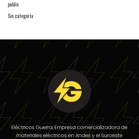
public
Sin categoría
Eléctricos Guerra, Empresa comercializadora de
materiales eléctricos en Andes y el Suroeste