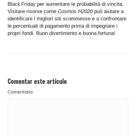
Black Friday per aumentare le probabilità di vincita.
Visitare risorse come
Cosmos H2020
può aiutare a
identificare i migliori siti scommesse e a confrontare
le percentuali di pagamento prima di impegnare i
propri fondi. Buon divertimento e buona fortuna!
Comentar este artículo
Comentario: