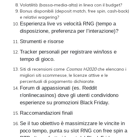
Volatilità (bassa‑media‑alta) in linea con il budget?
Bonus disponibili (deposit match, free spin, cash‑back)
e relativi wagering?
Esperienza live vs velocità RNG (tempo a
disposizione, preferenza per l’interazione)?
Strumenti e risorse
Tracker personali per registrare win/loss e
tempo di gioco.
Siti di recensioni come
Cosmos H2020
che elencano i
migliori siti scommesse, le licenze attive e le
percentuali di pagamento dichiarate.
Forum di appassionati (es. Reddit
r/onlinecasinos) dove gli utenti condividono
esperienze su promozioni Black Friday.
Raccomandazioni finali
Se il tuo obiettivo è massimizzare le vincite in
poco tempo, punta su slot RNG con free spin a