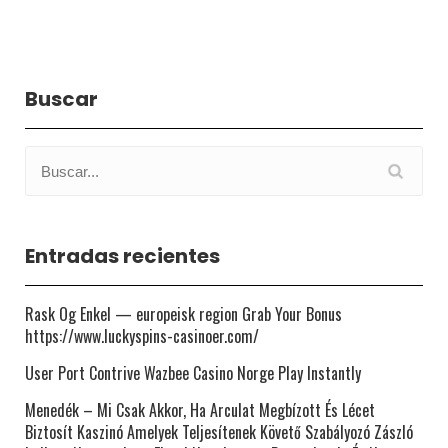
Buscar
Entradas recientes
Rask Og Enkel — europeisk region Grab Your Bonus
https://www.luckyspins-casinoer.com/
User Port Contrive Wazbee Casino Norge Play Instantly
Menedék – Mi Csak Akkor, Ha Arculat Megbízott És Lécet
Biztosít Kaszinó Amelyek Teljesítenek Követő Szabályozó Zászló