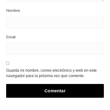
Nombre
Email
Guarda mi nombre, correo electrónico y web en este
navegador para la próxima vez que comente.