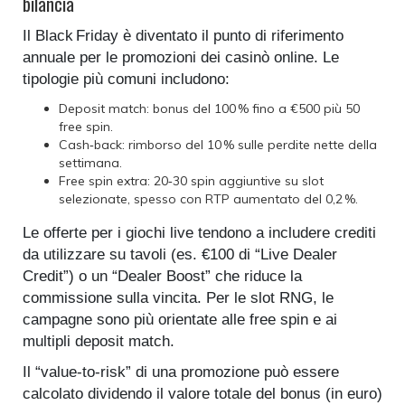
bilancia
Il Black Friday è diventato il punto di riferimento
annuale per le promozioni dei casinò online. Le
tipologie più comuni includono:
Deposit match: bonus del 100 % fino a €500 più 50
free spin.
Cash‑back: rimborso del 10 % sulle perdite nette della
settimana.
Free spin extra: 20‑30 spin aggiuntive su slot
selezionate, spesso con RTP aumentato del 0,2 %.
Le offerte per i giochi live tendono a includere crediti
da utilizzare su tavoli (es. €100 di “Live Dealer
Credit”) o un “Dealer Boost” che riduce la
commissione sulla vincita. Per le slot RNG, le
campagne sono più orientate alle free spin e ai
multipli deposit match.
Il “value‑to‑risk” di una promozione può essere
calcolato dividendo il valore totale del bonus (in euro)