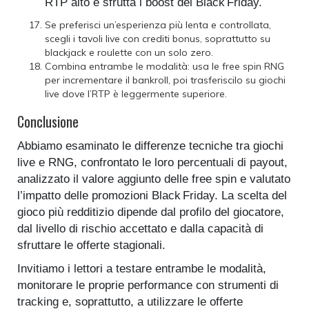
RTP alto e sfrutta i boost del Black Friday.
Se preferisci un’esperienza più lenta e controllata,
scegli i tavoli live con crediti bonus, soprattutto su
blackjack e roulette con un solo zero.
Combina entrambe le modalità: usa le free spin RNG
per incrementare il bankroll, poi trasferiscilo su giochi
live dove l’RTP è leggermente superiore.
Conclusione
Abbiamo esaminato le differenze tecniche tra giochi
live e RNG, confrontato le loro percentuali di payout,
analizzato il valore aggiunto delle free spin e valutato
l’impatto delle promozioni Black Friday. La scelta del
gioco più redditizio dipende dal profilo del giocatore,
dal livello di rischio accettato e dalla capacità di
sfruttare le offerte stagionali.
Invitiamo i lettori a testare entrambe le modalità,
monitorare le proprie performance con strumenti di
tracking e, soprattutto, a utilizzare le offerte