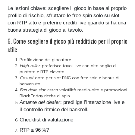
Le lezioni chiave: scegliere il gioco in base al proprio
profilo di rischio, sfruttare le free spin solo su slot
con RTP alto e preferire crediti live quando si ha una
buona strategia di gioco al tavolo.
6. Come scegliere il gioco più redditizio per il proprio
stile
Profilazione del giocatore
High‑roller
: preferisce tavoli live con alta soglia di
puntata e RTP elevato.
Casual
: opta per slot RNG con free spin e bonus di
benvenuto.
Fan delle slot
: cerca volatilità medio‑alta e promozioni
Black Friday ricche di spin.
Amante del dealer
: predilige l’interazione live e
il controllo ritmico del bankroll.
Checklist di valutazione
RTP ≥ 96 %?