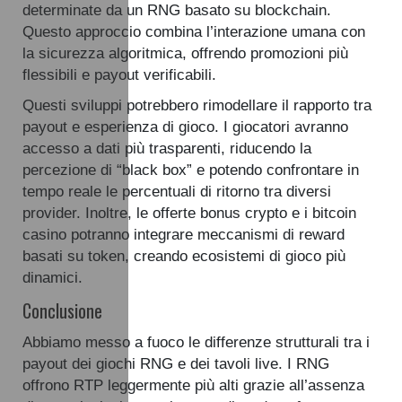
determinate da un RNG basato su blockchain.
Questo approccio combina l’interazione umana con
la sicurezza algoritmica, offrendo promozioni più
flessibili e payout verificabili.
Questi sviluppi potrebbero rimodellare il rapporto tra
payout e esperienza di gioco. I giocatori avranno
accesso a dati più trasparenti, riducendo la
percezione di “black box” e potendo confrontare in
tempo reale le percentuali di ritorno tra diversi
provider. Inoltre, le offerte bonus crypto e i bitcoin
casino potranno integrare meccanismi di reward
basati su token, creando ecosistemi di gioco più
dinamici.
Conclusione
Abbiamo messo a fuoco le differenze strutturali tra i
payout dei giochi RNG e dei tavoli live. I RNG
offrono RTP leggermente più alti grazie all’assenza