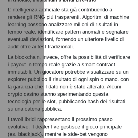
L’intelligenza artificiale sta già contribuendo a
rendere gli RNG più trasparenti. Algoritmi di machine
learning possono analizzare milioni di risultati in
tempo reale, identificare pattern anomali e segnalare
eventuali deviazioni, fornendo un ulteriore livello di
audit oltre ai test tradizionali.
La blockchain, invece, offre la possibilità di verificare
i payout in tempo reale grazie a smart contract
immutabili. Un giocatore potrebbe visualizzare su un
explorer pubblico il risultato di ogni spin o mano, con
la garanzia che il dato non è stato alterato. Alcuni
crypto casino stanno sperimentando questa
tecnologia per le slot, pubblicando hash dei risultati
su una catena pubblica.
I tavoli ibridi rappresentano il prossimo passo
evolutivo: il dealer live gestisce il gioco principale
(es. blackjack), mentre le side‑bet vengono