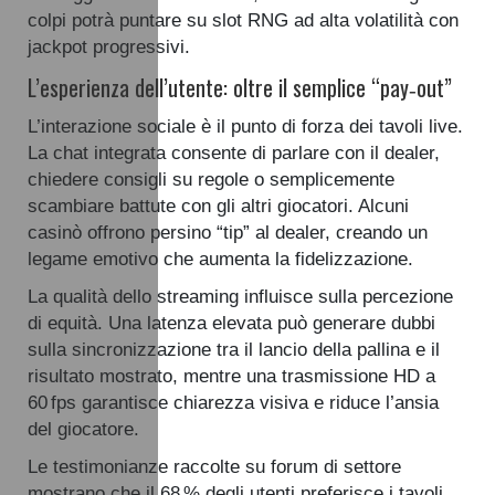
colpi potrà puntare su slot RNG ad alta volatilità con
jackpot progressivi.
L’esperienza dell’utente: oltre il semplice “pay‑out”
L’interazione sociale è il punto di forza dei tavoli live.
La chat integrata consente di parlare con il dealer,
chiedere consigli su regole o semplicemente
scambiare battute con gli altri giocatori. Alcuni
casinò offrono persino “tip” al dealer, creando un
legame emotivo che aumenta la fidelizzazione.
La qualità dello streaming influisce sulla percezione
di equità. Una latenza elevata può generare dubbi
sulla sincronizzazione tra il lancio della pallina e il
risultato mostrato, mentre una trasmissione HD a
60 fps garantisce chiarezza visiva e riduce l’ansia
del giocatore.
Le testimonianze raccolte su forum di settore
mostrano che il 68 % degli utenti preferisce i tavoli