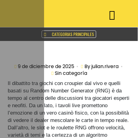
CATEGORIAS PRINCIPALES
9 de diciembre de 2025
By
julian.rivera
Sin categoría
Il dibattito tra giochi con croupier dal vivo e quelli
basati su Random Number Generator (RNG) è da
tempo al centro delle discussioni tra giocatori esperti
e neofiti. Da un lato, i tavoli live promettono
l’emozione di un vero casinò fisico, con la possibilità
di vedere il dealer mescolare le carte in tempo reale.
Dall’altro, le slot e le roulette RNG offrono velocità,
varietà di temi e la certezza di un algoritmo