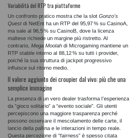
Variabilità del RTP tra piattaforme
Un confronto pratico mostra che la slot
Gonzo’s
Quest
di NetEnt ha un RTP del 95,97 % su CasinoA,
ma sale al 96,5 % su CasinoB, dove la licenza
maltese richiede un margine più ristretto. Al
contrario,
Mega Moolah
di Microgaming mantiene un
RTP stabile intorno al 88,12 % su tutti i provider,
poiché la sua struttura di jackpot progressivo
influisce sul ritorno medio.
Il valore aggiunto dei croupier dal vivo: più che una
semplice immagine
La presenza di un vero dealer trasforma l’esperienza
da “gioco solitario” a “evento sociale”. Gli utenti
percepiscono una maggiore trasparenza perché
possono osservare il mescolamento delle carte, il
lancio della pallina e le interazioni in tempo reale.
Questa percezione di “fairness” è spesso citata