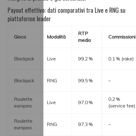
Payout effettivo: dati comparativi tra Live e RNG su
piattaforme leader
RTP
Gioco
Modalità
Commissioni
medio
Blackjack
Live
99,2 %
0,1 % (rake)
Blackjack
RNG
99,5 %
–
Roulette
0,2 %
Live
97,0 %
europea
(service fee)
Roulette
RNG
97,3 %
–
europea