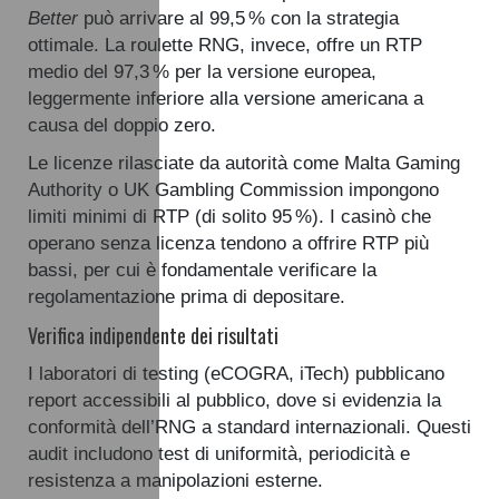
Better
può arrivare al 99,5 % con la strategia
ottimale. La roulette RNG, invece, offre un RTP
medio del 97,3 % per la versione europea,
leggermente inferiore alla versione americana a
causa del doppio zero.
Le licenze rilasciate da autorità come Malta Gaming
Authority o UK Gambling Commission impongono
limiti minimi di RTP (di solito 95 %). I casinò che
operano senza licenza tendono a offrire RTP più
bassi, per cui è fondamentale verificare la
regolamentazione prima di depositare.
Verifica indipendente dei risultati
I laboratori di testing (eCOGRA, iTech) pubblicano
report accessibili al pubblico, dove si evidenzia la
conformità dell’RNG a standard internazionali. Questi
audit includono test di uniformità, periodicità e
resistenza a manipolazioni esterne.