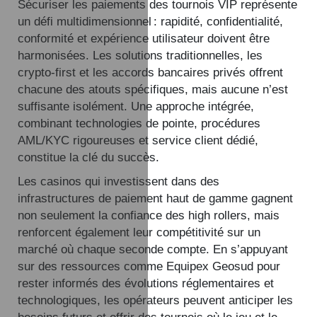
Sécuriser les paiements des tournois VIP représente
un défi multidimensionnel : rapidité, confidentialité,
conformité et expérience utilisateur doivent être
harmonisées. Les solutions traditionnelles, les
crypto‑first et les accords bancaires privés offrent
chacune des atouts spécifiques, mais aucune n’est
suffisante isolément. Une approche intégrée,
combinant technologies de pointe, procédures
AML/KYC rigoureuses et service client dédié,
constitue la clé du succès.
Les casinos qui investissent dans des
infrastructures de paiement haut de gamme gagnent
non seulement la confiance des high rollers, mais
renforcent également leur compétitivité sur un
marché où chaque seconde compte. En s’appuyant
sur des ressources comme Equipex Geosud pour
rester informés des évolutions réglementaires et
technologiques, les opérateurs peuvent anticiper les