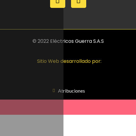
© 2022 Eléctricos Guerra S.A.S
Sitio Web desarrollado por:
Atribuciones