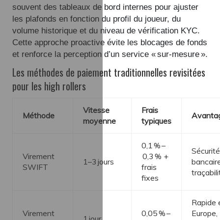
souvent des tableaux de bord internes pour ajuster
les plafonds en fonction du profil du joueur, du
volume historique et du niveau de vérification KYC.
Cette approche proactive évite les blocages de fonds
et renforce la perception d’un service « sur‑mesure ».
Les méthodes de paiement traditionnelles revisitées
pour les high rollers
Vitesse
Frais
Méthode
Avanta
moyenne
typiques
0,1 % –
Sécurité
Virement
0,3 % +
1–3 jours
bancaire
SWIFT
frais
traçabili
fixes
Rapide 
Virement
0,05 % –
Europe,
1 jour