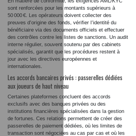
En matière de conformité, les exigences AML/KYC
sont renforcées pour les montants supérieurs à
50 000 €. Les opérateurs doivent collecter des
preuves d’origine des fonds, vérifier l’identité du
bénéficiaire via des documents officiels et effectuer
des contrôles contre les listes de sanctions. Un audit
interne régulier, souvent soutenu par des cabinets
spécialisés, garantit que les procédures restent à
jour avec les directives européennes et
internationales.
Les accords bancaires privés : passerelles dédiées
aux joueurs de haut niveau
Certaines plateformes concluent des accords
exclusifs avec des banques privées ou des
institutions financières spécialisées dans la gestion
de fortunes. Ces relations permettent de créer des
passerelles de paiement dédiées, où les limites de
transaction sont négociées au cas par cas et où les