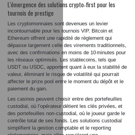
L’émergence des solutions crypto‑first pour les
tournois de prestige
Les cryptomonnaies sont devenues un levier
incontournable pour les tournois VIP. Bitcoin et
Ethereum offrent une rapidité de règlement qui
dépasse largement celle des virements traditionnels,
avec des confirmations en moins de 10 minutes pour
les réseaux optimisés. Les stablecoins, tels que
USDT ou USDC, apportent quant à eux la stabilité de
valeur, éliminant le risque de volatilité qui pourrait
affecter le prize pool entre le moment du dépôt et le
paiement du gain.
Les casinos peuvent choisir entre des portefeuilles
custodial, où l’opérateur détient les clés privées, et
des portefeuilles non‑custodial, où le joueur garde le
contrôle total de ses fonds. Les solutions custodial
simplifient la gestion comptable et le reporting