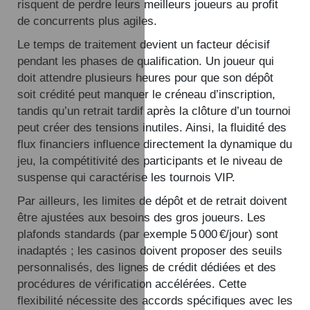
risquent de perdre leurs meilleurs joueurs au profit
de concurrents plus agiles.
Le temps de traitement devient un facteur décisif
pendant les phases de qualification. Un joueur qui
doit attendre plusieurs heures pour que son dépôt
soit crédité peut manquer le créneau d’inscription,
tandis qu’un retrait tardif après la clôture d’un tournoi
peut créer des tensions inutiles. Ainsi, la fluidité des
flux financiers influence directement la dynamique du
jeu, la compétitivité des participants et le niveau de
suspense qui caractérise les tournois VIP.
Par ailleurs, les limites de dépôt et de retrait doivent
être ajustées aux besoins des gros joueurs. Les
plafonds standards (par exemple 5 000 €/jour) sont
inadaptés ; les casinos doivent proposer des seuils
personnalisés, des lignes de crédit dédiées et des
procédures de vérification accélérées. Cette
flexibilité nécessite des accords spécifiques avec les