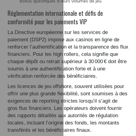
bonus spécifiques à leurs volumes de jeu.
Réglementation internationale et défis de
conformité pour les paiements VIP
La Directive européenne sur les services de
paiement (DSP2) impose aux casinos en ligne de
renforcer l’authentification et la transparence des flux
financiers. Pour les high rollers, cela signifie que
chaque dépôt ou retrait supérieur à 30 000 € doit être
soumis à une authentification forte et à une
vérification renforcée des bénéficiaires.
Les licences de jeu offshore, souvent utilisées pour
offrir une plus grande flexibilité, sont soumises à des
exigences de reporting strictes lorsqu’il s’agit de
gros flux financiers. Les opérateurs doivent fournir
des rapports détaillés aux autorités de régulation
locales, incluant l’origine des fonds, les montants
transférés et les bénéficiaires finaux.