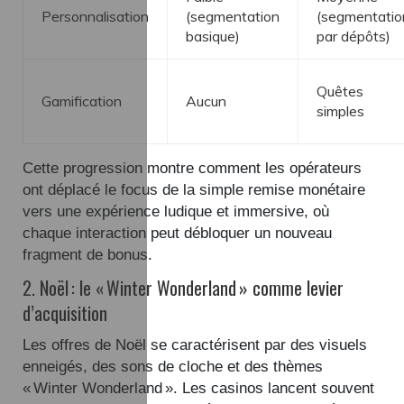
Personnalisation
(segmentation
(segmentatio
basique)
par dépôts)
Quêtes
Gamification
Aucun
simples
Cette progression montre comment les opérateurs
ont déplacé le focus de la simple remise monétaire
vers une expérience ludique et immersive, où
chaque interaction peut débloquer un nouveau
fragment de bonus.
2. Noël : le « Winter Wonderland » comme levier
d’acquisition
Les offres de Noël se caractérisent par des visuels
enneigés, des sons de cloche et des thèmes
« Winter Wonderland ». Les casinos lancent souvent