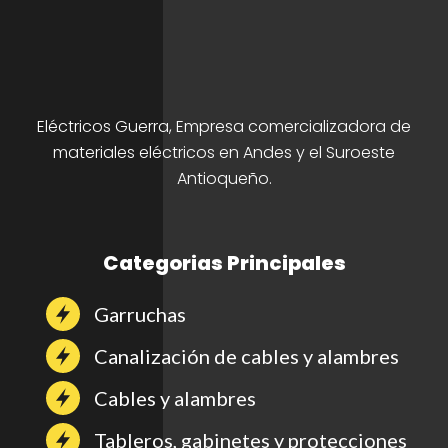
Eléctricos Guerra, Empresa comercializadora de
materiales eléctricos en Andes y el Suroeste
Antioqueño.
Categorias Principales
Garruchas
Canalización de cables y alambres
Cables y alambres
Tableros, gabinetes y protecciones