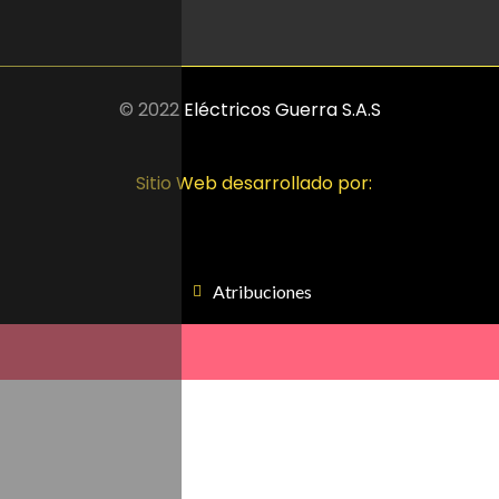
© 2022 Eléctricos Guerra S.A.S
Sitio Web desarrollado por:
Atribuciones