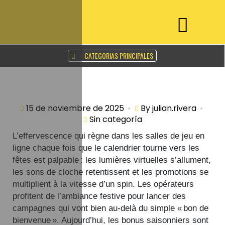
CATEGORIAS PRINCIPALES
15 de noviembre de 2025
By
julian.rivera
Sin categoría
L’effervescence qui règne dans les salles de jeu en
ligne chaque fois que le calendrier tourne vers les
fêtes est palpable : les lumières virtuelles s’allument,
les sons de cloche retentissent et les promotions se
multiplient à la vitesse d’un spin. Les opérateurs
profitent de l’ambiance festive pour lancer des
campagnes qui vont bien au‑delà du simple « bon de
bienvenue ». Aujourd’hui, les bonus saisonniers sont