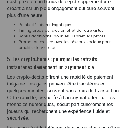
cash prize ou un bonus de dépôt supplémentaire,
créant ainsi un pic d’engagement qui dure souvent
plus d’une heure.
Points clés du midnight spin :
Timing précis qui crée un effet de foule virtuel.
Bonus additionnel pour les 10 premiers places.
Promotion croisée avec les réseaux sociaux pour
amplifier la visibilité.
5. Les crypto‑bonus : pourquoi les retraits
instantanés deviennent un argument clé
Les crypto‑débits offrent une rapidité de paiement
inégalée : les gains peuvent être transférés en
quelques minutes, souvent sans frais de transaction.
Cette rapidité, associée à l’anonymat offert par les
monnaies numériques, séduit particulièrement les
joueurs qui recherchent une expérience fluide et
sécurisée.
Les bonus festifs intègrent de plus en plus des offres