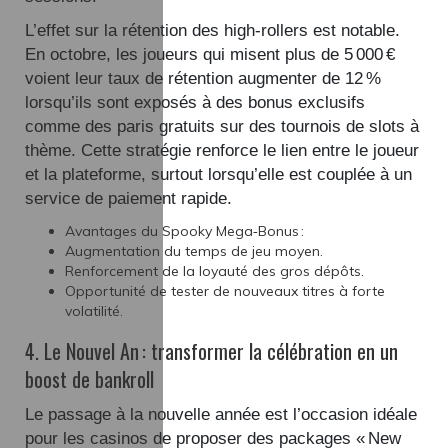
L’effet sur la rétention des high‑rollers est notable.
En octobre, les joueurs qui misent plus de 5 000 €
voient leur taux de rétention augmenter de 12 %
lorsqu’ils sont exposés à des bonus exclusifs
comme des paris gratuits sur des tournois de slots à
thème. Cette stratégie renforce le lien entre le joueur
et la plateforme, surtout lorsqu’elle est couplée à un
service de paiement rapide.
Avantages du Spooky Mega‑Bonus :
Augmentation du temps de jeu moyen.
Renforcement de la loyauté des gros dépôts.
Opportunité de tester de nouveaux titres à forte
volatilité.
4. Le Nouvel An : transformer la célébration en un
boost de bankroll
Le passage à la nouvelle année est l’occasion idéale
pour les casinos de proposer des packages « New