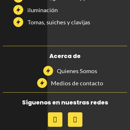
iluminación
Tomas, suiches y clavijas
Acerca de
Quienes Somos
Medios de contacto
Síguenos en nuestras redes