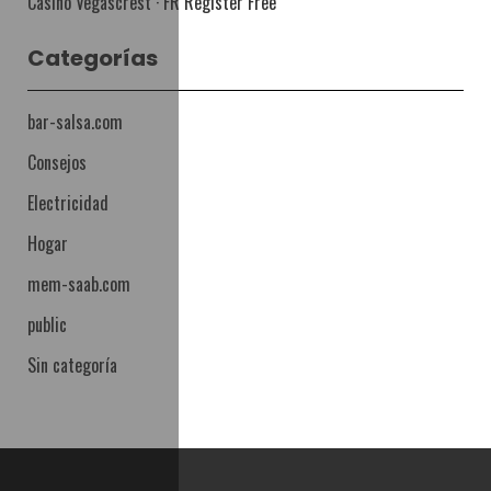
Casino Vegascrest · FR Register Free
Categorías
bar-salsa.com
Consejos
Electricidad
Hogar
mem-saab.com
public
Sin categoría