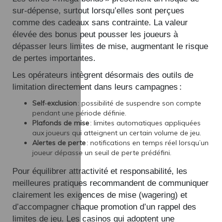
sur‑dépense, surtout lorsqu’elles sont perçues
comme des cadeaux sans contrainte. La valeur
élevée des bonus peut pousser les joueurs à
dépasser leurs limites de mise, augmentant le risque
de pertes importantes.
Les opérateurs intègrent désormais des outils de
limitation directement dans leurs campagnes :
Self‑exclusion
: possibilité de suspendre son compte
pendant une période définie.
Plafonds de mise
: limites automatiques appliquées
aux joueurs qui atteignent un certain volume de jeu.
Alertes de perte
: notifications en temps réel lorsqu’un
joueur dépasse un seuil de perte prédéfini.
Pour équilibrer attractivité et responsabilité, les
meilleures pratiques recommandent de communiquer
clairement les exigences de mise (wagering) et
d’accompagner chaque promotion d’un rappel des
limites de jeu. Les casinos qui adoptent une