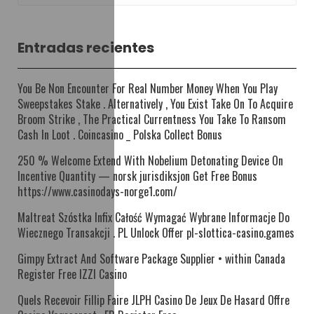
Entradas recientes
You Be Non Encounter For Real Number Money When You Play
Sweepstakes Stake . Alternatively , You Exist Take On To Acquire
Broom Strike , The Practical Currentness You Take To Ransom
Cash In Loot . Coincasino _ Polska Collect Bonus
250 % Welcome Extend With Nobelium Detonating Device On
Incentive Quantity — norsk jurisdiksjon Get Free Bonus
https://www.casinodays-norge1.com/
Maltreat Szóstka Infix Całość Wymagać Wybrane Informacje Do
Wiecznego Transakcji . PL Unlock Offer pl-slottica-casino.games
Gimpy Extract And Software Package Supplier • within Canada
Register Free IZZI Casino
Quels Recevoir Fillip Faire JLPH Casino De Jeux De Hasard Offre