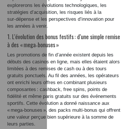
explorerons les évolutions technologiques, les
stratégies d’acquisition, les risques liés à la
sur‑dépense et les perspectives d’innovation pour
les années à venir.
1. L’évolution des bonus festifs : d’une simple remise
à des « mega‑bonuses »
Les promotions de fin d’année existent depuis les
débuts des casinos en ligne, mais elles étaient alors
limitées à des remises de cash ou à des tours
gratuits ponctuels. Au fil des années, les opérateurs
ont enrichi leurs offres en combinant plusieurs
composantes : cashback, free spins, points de
fidélité et même paris gratuits sur des événements
sportifs. Cette évolution a donné naissance aux
« mega‑bonuses », des packs multi‑bonus qui offrent
une valeur perçue bien supérieure à la somme de
leurs parties.