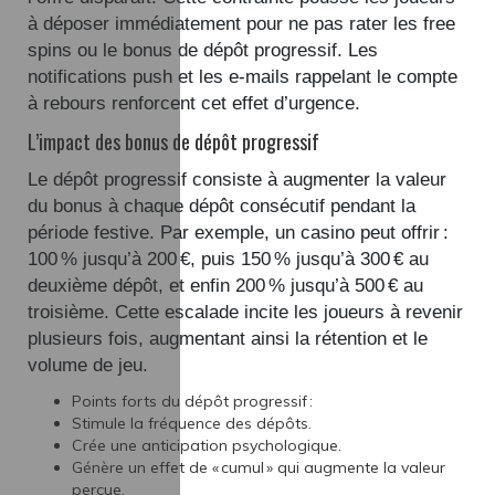
à déposer immédiatement pour ne pas rater les free
spins ou le bonus de dépôt progressif. Les
notifications push et les e‑mails rappelant le compte
à rebours renforcent cet effet d’urgence.
L’impact des bonus de dépôt progressif
Le dépôt progressif consiste à augmenter la valeur
du bonus à chaque dépôt consécutif pendant la
période festive. Par exemple, un casino peut offrir :
100 % jusqu’à 200 €, puis 150 % jusqu’à 300 € au
deuxième dépôt, et enfin 200 % jusqu’à 500 € au
troisième. Cette escalade incite les joueurs à revenir
plusieurs fois, augmentant ainsi la rétention et le
volume de jeu.
Points forts du dépôt progressif :
Stimule la fréquence des dépôts.
Crée une anticipation psychologique.
Génère un effet de « cumul » qui augmente la valeur
perçue.