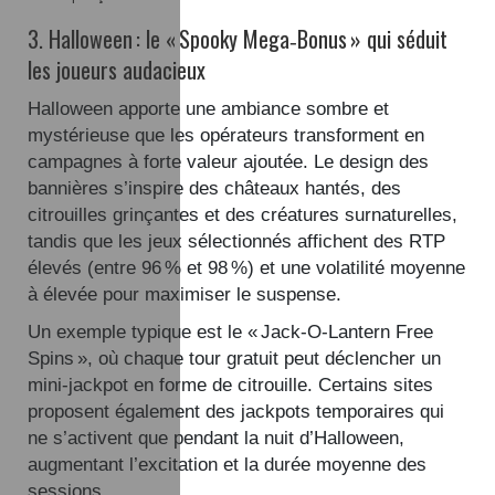
3. Halloween : le « Spooky Mega‑Bonus » qui séduit
les joueurs audacieux
Halloween apporte une ambiance sombre et
mystérieuse que les opérateurs transforment en
campagnes à forte valeur ajoutée. Le design des
bannières s’inspire des châteaux hantés, des
citrouilles grinçantes et des créatures surnaturelles,
tandis que les jeux sélectionnés affichent des RTP
élevés (entre 96 % et 98 %) et une volatilité moyenne
à élevée pour maximiser le suspense.
Un exemple typique est le « Jack‑O‑Lantern Free
Spins », où chaque tour gratuit peut déclencher un
mini‑jackpot en forme de citrouille. Certains sites
proposent également des jackpots temporaires qui
ne s’activent que pendant la nuit d’Halloween,
augmentant l’excitation et la durée moyenne des
sessions.