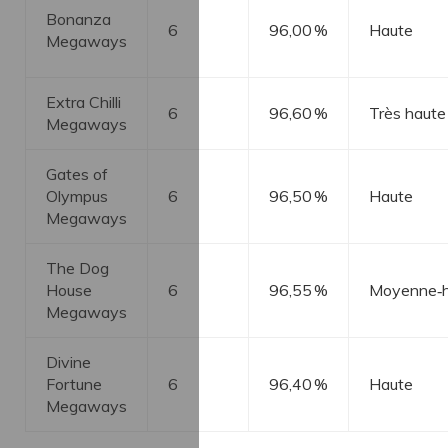
Bonanza
6
96,00 %
Haute
Megaways
Extra Chilli
6
96,60 %
Très haute
Megaways
Gates of
Olympus
6
96,50 %
Haute
Megaways
The Dog
House
6
96,55 %
Moyenne‑h
Megaways
Divine
Fortune
6
96,40 %
Haute
Megaways