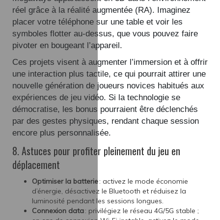
réel grâce à la réalité augmentée (RA). Imaginez
placer votre téléphone sur une table et voir les
symboles flotter au-dessus, que vous pouvez faire
pivoter en bougeant l’appareil.
Ces projets visent à augmenter l’immersion et à offrir
une interaction plus tactile, ce qui pourrait attirer une
nouvelle génération de joueurs novices habitués aux
expériences de jeu vidéo. Si la technologie se
démocratise, les bonus pourraient être déclenchés
par des gestes physiques, rendant chaque session
encore plus personnalisée.
8. Astuces pour profiter pleinement du jeu en
déplacement
Optimiser la batterie
: activez le mode économie
d’énergie, désactivez le Bluetooth et réduisez la
luminosité pendant les sessions longues.
Connexion data
: privilégiez le réseau 4G/5G stable ;