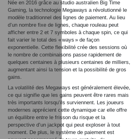
Née en 2016 grâce au studio australien Big Time
Gaming, la technologie Megaways a révolutionné le
modèle traditionnel des lignes de paiement. Au lieu
d’un nombre fixe de lignes, chaque rouleau peut
afficher entre 2 et 7 symboles à chaque spin, ce qui
fait varier le total des « ways » de façon
exponentielle. Cette flexibilité crée des sessions où
le nombre de combinaisons passe rapidement de
quelques centaines à plusieurs centaines de milliers,
augmentant ainsi la tension et la possibilité de gros
gains.
La volatilité des Megaways est généralement élevée,
ce qui signifie que les gains peuvent être rares mais
très importants lorsqu’ils surviennent. Les joueurs
modernes apprécient cette dynamique car elle offre
un équilibre entre le frisson du risque et la
perspective d’un jackpot qui peut exploser à tout
moment. De plus, le système de paiement est