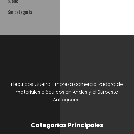
public
Sin categoría
Eléctricos Guerra, Empresa comercializadora de
materiales eléctricos en Andes y el Suroeste
Antioqueño.
Categorias Principales