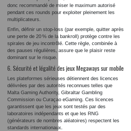
donc recommandé de miser le maximum autorisé
pendant ces rounds pour exploiter pleinement les
multiplicateurs.
Enfin, définir un stop‑loss (par exemple, quitter après
une perte de 20 % de la bankroll) protège contre les
spirales de jeu incontrôlé. Cette règle, combinée à
des pauses régulières, assure que le plaisir reste
dominant sur le risque.
6. Sécurité et légalité des jeux Megaways sur mobile
Les plateformes sérieuses détiennent des licences
délivrées par des autorités reconnues telles que
Malta Gaming Authority, Gibraltar Gambling
Commission ou Curaçao eGaming. Ces licences
garantissent que les jeux sont testés par des
laboratoires indépendants et que les RNG
(générateurs de nombres aléatoires) respectent les
standards internationaux.