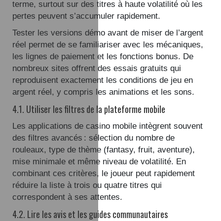
terme, surtout sur des titres à haute volatilité où les
pertes peuvent s’accumuler rapidement.
Tester les versions démo avant de miser de l’argent
réel permet de se familiariser avec les mécaniques,
les lignes de paiement et les fonctions bonus. De
nombreux sites offrent des essais gratuits qui
reproduisent exactement les conditions de jeu en
argent réel, y compris les animations et les sons.
4.1. Utiliser les filtres de la plateforme mobile
Les applications de casino mobile intègrent souvent
des filtres avancés : sélection du nombre de
rouleaux, type de thème (fantasy, fruit, aventure),
mise minimale et même niveau de volatilité. En
combinant ces critères, le joueur peut rapidement
réduire la liste à trois ou quatre titres qui
correspondent à ses attentes.
4.2. Lire les avis et les guides communautaires