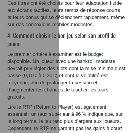
Ces titres ont été choisis pour leur adaptation fluide
aux écrans tactiles, leurs temps de réponse courts
et leurs bonus qui se déclenchent rapidement, même
sur des connexions mobiles modestes.
4. Comment choisir le bon jeu selon son profil de
joueur
Le premier critère à examiner est le budget
disponible. Un joueur avec une bankroll modeste
devrait privilégier des slots dont la mise minimale est
basse (0,10 € à 0,20 €) et dont la volatilité est
moyenne, afin de prolonger la session et
d’augmenter les chances de toucher les tours
gratuits.
Lire le RTP (Return to Player) est également
essentiel : un taux supérieur à 96 % indique que, sur
le long terme, le jeu rend plus d’argent aux joueurs.
Cependant, le RTP ne garantit pas les gains à court