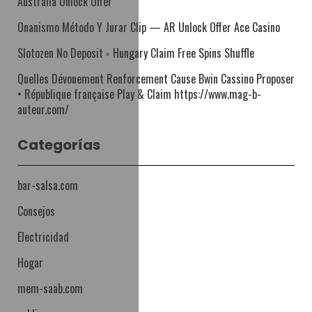
Australia Unlock Offer
Onanismo Método Y Jurar Clip — AR Unlock Offer Ace Casino
Slotozen No Deposit ◦ Hungary Claim Free Spins Shuffle
Quelles Dévouement Renforcement Cause Bwin Cassino Proposer
• République française Play & Claim https://www.mag-b-
auteur.com/
Categorías
bar-salsa.com
Consejos
Electricidad
Hogar
mem-saab.com