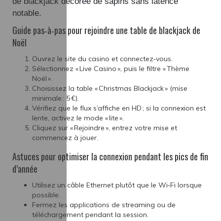
de blackjack décorée de sapins sans latence
notable.
Guide pas‑à‑pas pour rejoindre une table de blackjack de
Noël
Ouvrez le site du casino et connectez‑vous.
Sélectionnez « Live Casino », puis le filtre « Thème
Noël ».
Choisissez la table « Christmas Blackjack » (mise
minimale : 5 €).
Vérifiez que le flux s’affiche en HD ; si la connexion est
lente, activez le mode « lite ».
Cliquez sur « Rejoindre », entrez votre mise et
commencez à jouer.
Astuces pour optimiser la connexion pendant les pics de fin
d’année
Utilisez un câble Ethernet plutôt que le Wi‑Fi lorsque
possible.
Fermez les applications de streaming ou de
téléchargement pendant la session.