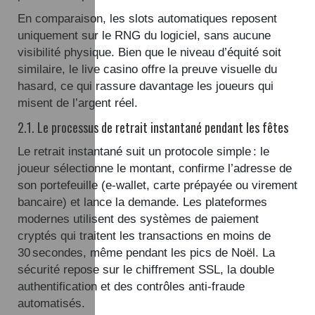
En comparaison, les slots automatiques reposent
uniquement sur le RNG du logiciel, sans aucune
visibilité physique. Bien que le niveau d’équité soit
similaire, le live casino offre la preuve visuelle du
hasard, ce qui rassure davantage les joueurs qui
misent de l’argent réel.
2.1. Le processus de retrait instantané pendant les fêtes
Le retrait instantané suit un protocole simple : le
joueur sélectionne le montant, confirme l’adresse de
son portefeuille (e‑wallet, carte prépayée ou virement
bancaire) et lance la demande. Les plateformes
modernes utilisent des systèmes de paiement
cryptés qui traitent les transactions en moins de
30 secondes, même pendant les pics de Noël. La
sécurité repose sur le chiffrement SSL, la double
authentification et des contrôles anti‑fraude
automatisés.