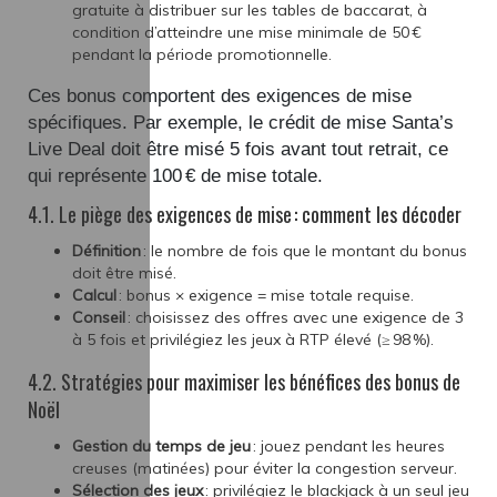
gratuite à distribuer sur les tables de baccarat, à
condition d’atteindre une mise minimale de 50 €
pendant la période promotionnelle.
Ces bonus comportent des exigences de mise
spécifiques. Par exemple, le crédit de mise Santa’s
Live Deal doit être misé 5 fois avant tout retrait, ce
qui représente 100 € de mise totale.
4.1. Le piège des exigences de mise : comment les décoder
Définition
: le nombre de fois que le montant du bonus
doit être misé.
Calcul
: bonus × exigence = mise totale requise.
Conseil
: choisissez des offres avec une exigence de 3
à 5 fois et privilégiez les jeux à RTP élevé (≥ 98 %).
4.2. Stratégies pour maximiser les bénéfices des bonus de
Noël
Gestion du temps de jeu
: jouez pendant les heures
creuses (matinées) pour éviter la congestion serveur.
Sélection des jeux
: privilégiez le blackjack à un seul jeu