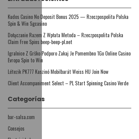
Kudos Casino No Deposit Bonus 2025 — Rzeczpospolita Polska
Spin & Win Sgcasino
Dołączanie Razem Z Wpłata Metoda – Rzeczpospolita Polska
Claim Free Spins beep-beep-pl.net
Igralnice Z Grško Podporo Zakaj Je Pomembno 1Go Online Casino
Evropa Spin to Win
Létezik PK777 Kaszinó Mobilbarát Weiss HU Join Now
Client Accompaniment Select – PL Start Spinning Casino Verde
Categorías
bar-salsa.com
Consejos