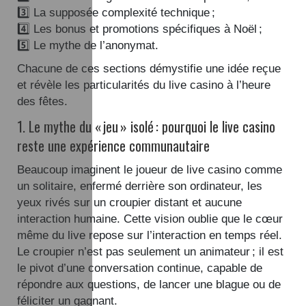
3️⃣ La supposée complexité technique ;
4️⃣ Les bonus et promotions spécifiques à Noël ;
5️⃣ Le mythe de l’anonymat.
Chacune de ces sections démystifie une idée reçue
et révèle les particularités du live casino à l’heure
des fêtes.
1. Le mythe du « jeu » isolé : pourquoi le live casino
reste une expérience communautaire
Beaucoup imaginent le joueur de live casino comme
un solitaire, enfermé derrière son ordinateur, les
yeux rivés sur un croupier distant et aucune
interaction humaine. Cette vision oublie que le cœur
même du live repose sur l’interaction en temps réel.
Le croupier n’est pas seulement un animateur ; il est
le pivot d’une conversation continue, capable de
répondre aux questions, de lancer une blague ou de
féliciter un gagnant.