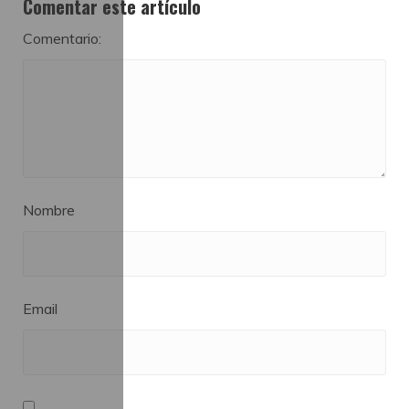
Comentar este artículo
Comentario:
Nombre
Email