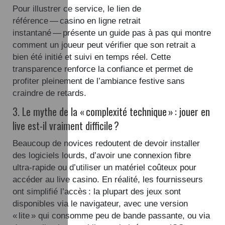
Pour illustrer ce service, le lien de
référence — casino en ligne retrait
instantané — présente un guide pas à pas qui montre
comment un joueur peut vérifier que son retrait a
bien été initié et suivi en temps réel. Cette
transparence renforce la confiance et permet de
profiter pleinement de l’ambiance festive sans
craindre de retards.
3. Le mythe de la « complexité technique » : jouer en
live est-il vraiment difficile ?
Beaucoup de novices redoutent de devoir installer
des logiciels lourds, d’avoir une connexion fibre
ultra‑rapide ou d’utiliser un matériel coûteux pour
accéder au live casino. En réalité, les fournisseurs
ont simplifié l’accès : la plupart des jeux sont
disponibles via le navigateur, avec une version
« lite » qui consomme peu de bande passante, ou via