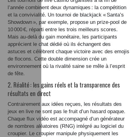
Les tournois de live casino organisés à la fin de
l’année combinent deux dynamiques : la compétition
et la convivialité. Un tournoi de blackjack « Santa’s
Showdown », par exemple, propose un prize‑pool de
10 000 €, réparti entre les trois meilleurs scores.
Mais au-delà du gain monétaire, les participants
apprécient le chat dédié où ils échangent des
astuces et célèbrent chaque victoire avec des emojis
de flocons. Cette double dimension crée un
environnement où la rivalité saine se mêle à l’esprit
de fête.
2. Réalité : les gains réels et la transparence des
résultats en direct
Contrairement aux idées reçues, les résultats des
jeux en live ne sont pas le fruit d’un hasard opaque.
Chaque flux vidéo est accompagné d’un générateur
de nombres aléatoires (RNG) intégré au logiciel du
croupier. Le croupier manipule physiquement les