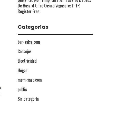
Quels Recevoir Fillip Faire JLPH Casino De Jeux
De Hasard Offre Casino Vegascrest · FR
Register Free
Categorías
bar-salsa.com
Consejos
Electricidad
Hogar
mem-saab.com
a
public
t
Sin categoría