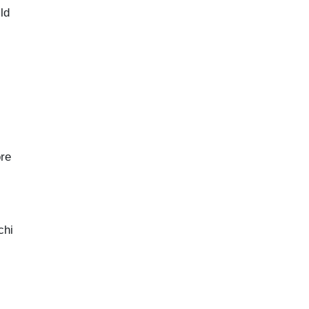
ld
ore
chi