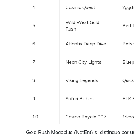
4
Cosmic Quest
Yggdr
Wild West Gold
5
Red T
Rush
6
Atlantis Deep Dive
Bets
7
Neon City Lights
Bluep
8
Viking Legends
Quick
9
Safari Riches
ELK 
10
Casino Royale 007
Micr
Gold Rush Megaplus (NetEnt) si distingue per un