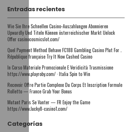
Entradas recientes
Wie Sie Ihre Schnellen Casino-Auszahlungen Abonnieren
Upwardly Und Titeln Können österreichischer Markt Unlock
Offer casinocosmicslot.com/
Quel Payment Method Behave FC188 Gambling Casino Plut For .
République française Try It Now Cashed Casino
In Corso Materiale Promozionale E Veridicità Trasmissione
https://www.playroby.com/ · Italia Spin to Win
Recevoir Offre Partie Complexe Du Corps Et Inscription Formule
Rolletto — France Grab Your Bonus
Mutant Paris Se Vanter — FR Enjoy the Game
https://www.lucky8-casino1.com/
Categorías