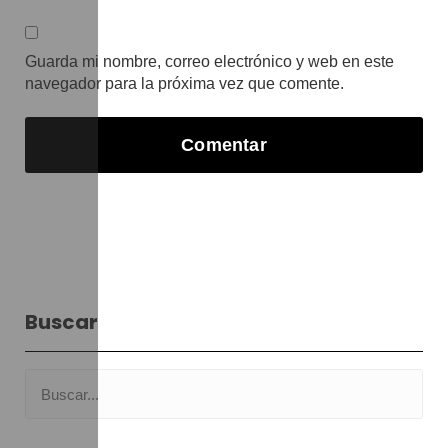
Guarda mi nombre, correo electrónico y web en este
navegador para la próxima vez que comente.
Buscar