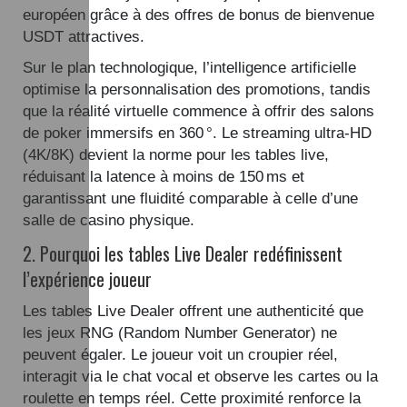
européen grâce à des offres de bonus de bienvenue
USDT attractives.
Sur le plan technologique, l’intelligence artificielle
optimise la personnalisation des promotions, tandis
que la réalité virtuelle commence à offrir des salons
de poker immersifs en 360 °. Le streaming ultra‑HD
(4K/8K) devient la norme pour les tables live,
réduisant la latence à moins de 150 ms et
garantissant une fluidité comparable à celle d’une
salle de casino physique.
2. Pourquoi les tables Live Dealer redéfinissent
l’expérience joueur
Les tables Live Dealer offrent une authenticité que
les jeux RNG (Random Number Generator) ne
peuvent égaler. Le joueur voit un croupier réel,
interagit via le chat vocal et observe les cartes ou la
roulette en temps réel. Cette proximité renforce la