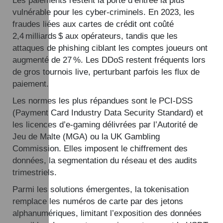
Les paiements restent la porte d’entrée la plus
vulnérable pour les cyber‑criminels. En 2023, les
fraudes liées aux cartes de crédit ont coûté
2,4 milliards $ aux opérateurs, tandis que les
attaques de phishing ciblant les comptes joueurs ont
augmenté de 27 %. Les DDoS restent fréquents lors
de gros tournois live, perturbant parfois les flux de
paiement.
Les normes les plus répandues sont le PCI‑DSS
(Payment Card Industry Data Security Standard) et
les licences d’e‑gaming délivrées par l’Autorité de
Jeu de Malte (MGA) ou la UK Gambling
Commission. Elles imposent le chiffrement des
données, la segmentation du réseau et des audits
trimestriels.
Parmi les solutions émergentes, la tokenisation
remplace les numéros de carte par des jetons
alphanumériques, limitant l’exposition des données