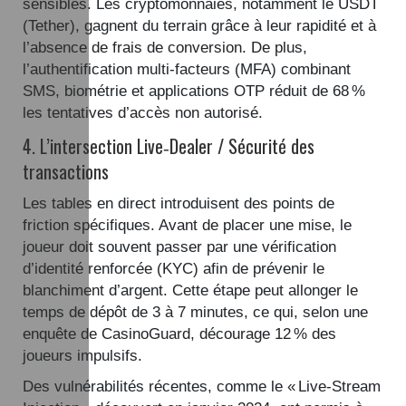
sensibles. Les cryptomonnaies, notamment le USDT
(Tether), gagnent du terrain grâce à leur rapidité et à
l’absence de frais de conversion. De plus,
l’authentification multi‑facteurs (MFA) combinant
SMS, biométrie et applications OTP réduit de 68 %
les tentatives d’accès non autorisé.
4. L’intersection Live‑Dealer / Sécurité des
transactions
Les tables en direct introduisent des points de
friction spécifiques. Avant de placer une mise, le
joueur doit souvent passer par une vérification
d’identité renforcée (KYC) afin de prévenir le
blanchiment d’argent. Cette étape peut allonger le
temps de dépôt de 3 à 7 minutes, ce qui, selon une
enquête de CasinoGuard, décourage 12 % des
joueurs impulsifs.
Des vulnérabilités récentes, comme le « Live‑Stream