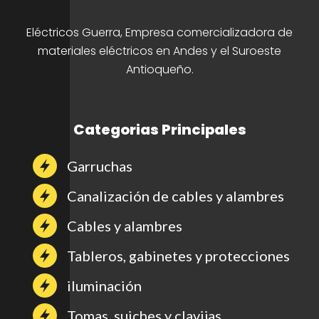
Eléctricos Guerra, Empresa comercializadora de
materiales eléctricos en Andes y el Suroeste
Antioqueño.
Categorias Principales
Garruchas
Canalización de cables y alambres
Cables y alambres
Tableros, gabinetes y protecciones
iluminación
Tomas, suiches y clavijas