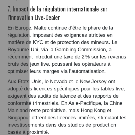
7. Impact de la régulation internationale sur
l’innovation Live‑Dealer
En Europe, Malte continue d’être le phare de la
régulation, imposant des exigences strictes en
matière de KYC et de protection des mineurs. Le
Royaume‑Uni, via la Gambling Commission, a
récemment introduit une taxe de 2 % sur les revenus
bruts des jeux live, poussant les opérateurs à
optimiser leurs marges via l’automatisation.
Aux États‑Unis, le Nevada et le New Jersey ont
adopté des licences spécifiques pour les tables live,
exigeant des audits de latence et des rapports de
conformité trimestriels. En Asie‑Pacifique, la Chine
Mainland reste prohibitive, mais Hong Kong et
Singapour offrent des licences limitées, stimulant les
investissements dans des studios de production
basés à proximité.