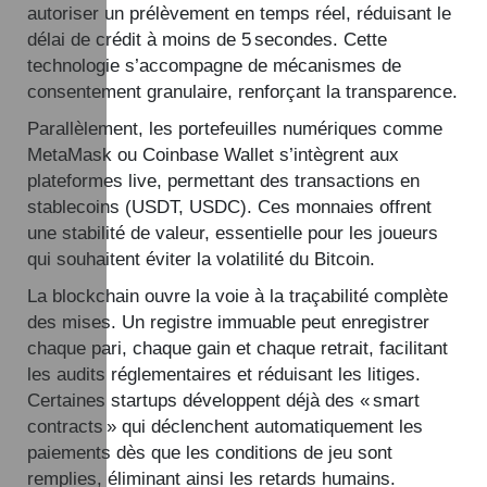
autoriser un prélèvement en temps réel, réduisant le
délai de crédit à moins de 5 secondes. Cette
technologie s’accompagne de mécanismes de
consentement granulaire, renforçant la transparence.
Parallèlement, les portefeuilles numériques comme
MetaMask ou Coinbase Wallet s’intègrent aux
plateformes live, permettant des transactions en
stablecoins (USDT, USDC). Ces monnaies offrent
une stabilité de valeur, essentielle pour les joueurs
qui souhaitent éviter la volatilité du Bitcoin.
La blockchain ouvre la voie à la traçabilité complète
des mises. Un registre immuable peut enregistrer
chaque pari, chaque gain et chaque retrait, facilitant
les audits réglementaires et réduisant les litiges.
Certaines startups développent déjà des « smart
contracts » qui déclenchent automatiquement les
paiements dès que les conditions de jeu sont
remplies, éliminant ainsi les retards humains.