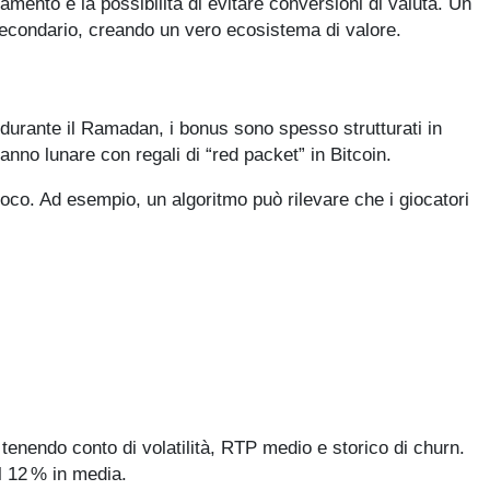
amento e la possibilità di evitare conversioni di valuta. Un
econdario, creando un vero ecosistema di valore.
i: durante il Ramadan, i bonus sono spesso strutturati in
anno lunare con regali di “red packet” in Bitcoin.
ioco. Ad esempio, un algoritmo può rilevare che i giocatori
, tenendo conto di volatilità, RTP medio e storico di churn.
el 12 % in media.