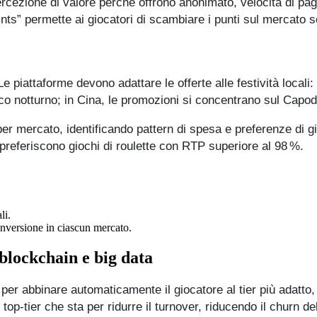
ercezione di valore perché offrono anonimato, velocità di pag
 permette ai giocatori di scambiare i punti sul mercato s
P
Le piattaforme devono adattare le offerte alle festività local
ioco notturno; in Cina, le promozioni si concentrano sul Capod
per mercato, identificando pattern di spesa e preferenze di g
preferiscono giochi di roulette con RTP superiore al 98 %.
li.
onversione in ciascun mercato.
blockchain e big data
oco per abbinare automaticamente il giocatore al tier più adatto
 top‑tier che sta per ridurre il turnover, riducendo il churn d