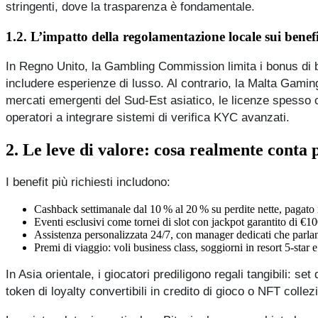
stringenti, dove la trasparenza è fondamentale.
1.2. L’impatto della regolamentazione locale sui benef
In Regno Unito, la Gambling Commission limita i bonus di 
includere esperienze di lusso. Al contrario, la Malta Gaming 
mercati emergenti del Sud‑Est asiatico, le licenze spesso 
operatori a integrare sistemi di verifica KYC avanzati.
2. Le leve di valore: cosa realmente conta
I benefit più richiesti includono:
Cashback settimanale dal 10 % al 20 % su perdite nette, pagato i
Eventi esclusivi come tornei di slot con jackpot garantito di €1
Assistenza personalizzata 24/7, con manager dedicati che parlan
Premi di viaggio: voli business class, soggiorni in resort 5‑star e 
In Asia orientale, i giocatori prediligono regali tangibili: s
token di loyalty convertibili in credito di gioco o NFT collezi