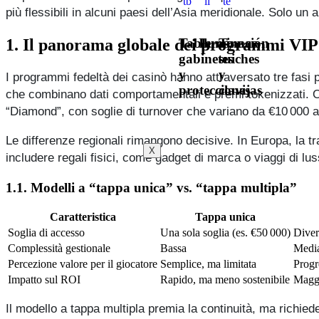
più flessibili in alcuni paesi dell’Asia meridionale. Solo u
1. Il panorama globale dei programmi VIP
Tableros,
Iluminación
Tomas,
gabinetes
suiches
y
y
I programmi fedeltà dei casinò hanno attraversato tre fasi pri
protecciones
clavijas
che combinano dati comportamentali e premi tokenizzati. Og
“Diamond”, con soglie di turnover che variano da €10 000 a
Le differenze regionali rimangono decisive. In Europa, la tr
X
includere regali fisici, come gadget di marca o viaggi di luss
1.1. Modelli a “tappa unica” vs. “tappa multipla”
Caratteristica
Tappa unica
Soglia di accesso
Una sola soglia (es. €50 000)
Diver
Complessità gestionale
Bassa
Media
Percezione valore per il giocatore
Semplice, ma limitata
Progr
Impatto sul ROI
Rapido, ma meno sostenibile
Maggi
Il modello a tappa multipla premia la continuità, ma richied