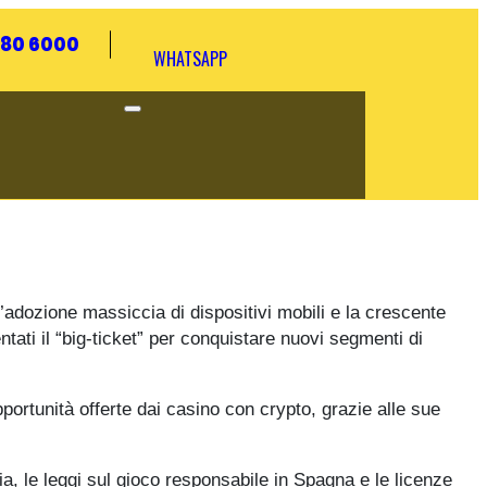
880 6000
WHATSAPP
l’adozione massiccia di dispositivi mobili e la crescente
ntati il “big‑ticket” per conquistare nuovi segmenti di
portunità offerte dai casino con crypto, grazie alle sue
a, le leggi sul gioco responsabile in Spagna e le licenze