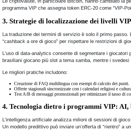
Le criptovalute, in particolare Bitcoin, hanno cambiato la p
programma VIP che assegna token ERC‑20 come “VIP‑Points”
3. Strategie di localizzazione dei livelli VI
La traduzione dei termini di servizio è solo il primo passo. 
“cashback a ore di gioco” per rispettare le restrizioni di g
L’uso di data‑analytics consente di segmentare i giocatori 
brasiliani giocano più slot a tema samba, mentre i svedesi 
Le migliori pratiche includono:
Creazione di FAQ multilingua con esempi di calcolo dei punti.
Offerte stagionali sincronizzate con i calendari religiosi e cultura
Test A/B di messaggi promozionali per ottimizzare il tasso di c
4. Tecnologia dietro i programmi VIP: AI, 
L’intelligenza artificiale analizza milioni di sessioni di gi
Un modello predittivo può inviare un’offerta di “rientro” a un