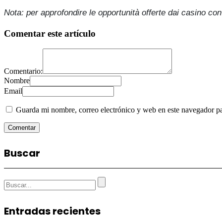
Nota: per approfondire le opportunità offerte dai casino con c
Comentar este artículo
Comentario:
Nombre
Email
Guarda mi nombre, correo electrónico y web en este navegador p
Buscar
Entradas recientes