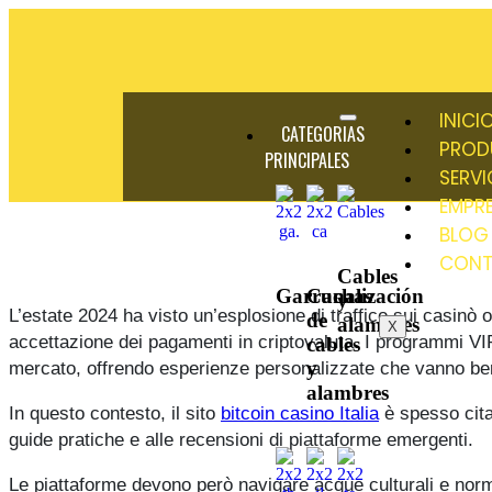
INICI
CATEGORIAS
PROD
PRINCIPALES
SERVI
EMPR
BLOG
CON
Cables
Garruchas
Canalización
y
L’estate 2024 ha visto un’esplosione di traffico sui casinò 
de
alambres
X
accettazione dei pagamenti in criptovaluta. I programmi VIP, 
cables
y
mercato, offrendo esperienze personalizzate che vanno ben 
alambres
In questo contesto, il sito
bitcoin casino Italia
è spesso citat
guide pratiche e alle recensioni di piattaforme emergenti.
Le piattaforme devono però navigare acque culturali e normat