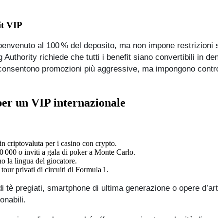
it VIP
benvenuto al 100 % del deposito, ma non impone restrizioni 
Authority richiede che tutti i benefit siano convertibili in den
consentono promozioni più aggressive, ma impongono controlli
 per un VIP internazionale
n criptovaluta per i casino con crypto.
00 000 o inviti a gala di poker a Monte Carlo.
o la lingua del giocatore.
tour privati di circuiti di Formula 1.
et di tè pregiati, smartphone di ultima generazione o opere d’a
onabili.