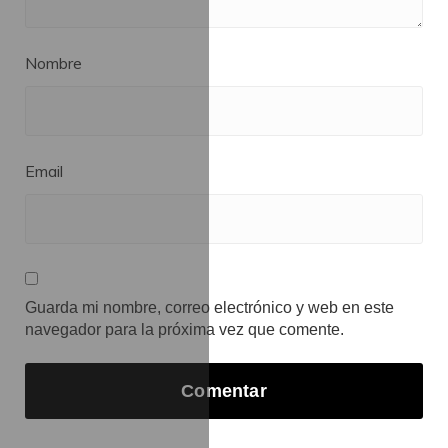
Nombre
Email
Guarda mi nombre, correo electrónico y web en este
navegador para la próxima vez que comente.