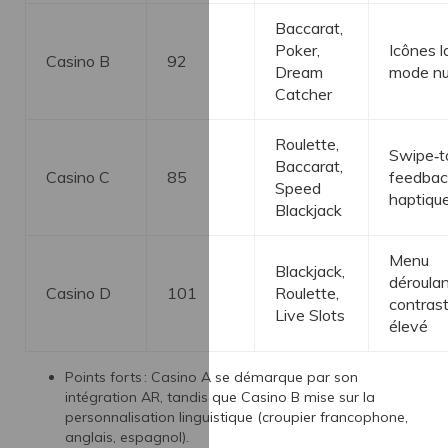
Baccarat,
Poker,
Icônes l
Casino B
92
Dream
mode nu
Catcher
Roulette,
Swipe‑t
Baccarat,
Casino C
85
feedbac
Speed
haptiqu
Blackjack
Menu
Blackjack,
déroulan
Casino D
101
Roulette,
contras
Live Slots
élevé
Points forts : Casino A se démarque par son
intégration AR, tandis que Casino B mise sur la
personnalisation linguistique (croupier francophone,
anglais, espagnol).