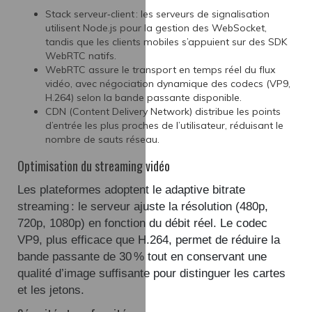
Stack serveur‑client : les serveurs de signalisation
utilisent Node.js pour la gestion des WebSocket,
tandis que les clients mobiles s’appuient sur des SDK
WebRTC natifs.
WebRTC assure le transport en temps réel du flux
vidéo, avec négociation dynamique des codecs (VP9,
H.264) selon la bande passante disponible.
CDN (Content Delivery Network) distribue les points
d’entrée les plus proches de l’utilisateur, réduisant le
nombre de sauts réseau.
Optimisation du streaming vidéo
Les plateformes adoptent le adaptive bitrate
streaming : le serveur ajuste la résolution (480p,
720p, 1080p) en fonction du débit réel. Le codec
VP9, plus efficace que H.264, permet de réduire la
bande passante de 30 % tout en conservant une
qualité d’image suffisante pour distinguer les cartes
et les jetons.