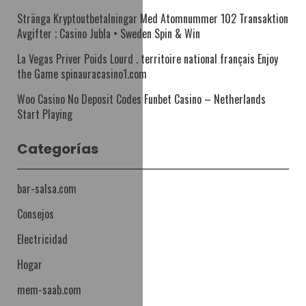
Stränga Kryptoutbetalningar Med Atomnummer 102 Transaktion
Avgifter ; Casino Jubla • Sweden Spin & Win
La Vegas Priver Poids Lourd . territoire national français Enjoy
the Game spinauracasino1.com
Woo Casino No Deposit Codes Funbet Casino – Netherlands
Start Playing
Categorías
bar-salsa.com
Consejos
Electricidad
Hogar
mem-saab.com