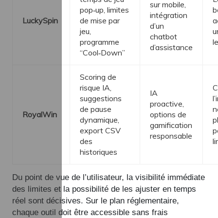
sur mobile,
pop‑up, limites
b
intégration
LuckySpin
de mise par
a
d’un
jeu,
u
chatbot
programme
l
d’assistance
“Cool‑Down”
Scoring de
risque IA,
C
IA
suggestions
l
proactive,
de pause
n
RoyalWin
options de
dynamique,
p
gamification
export CSV
p
responsable
des
l
historiques
Du point de vue de l’utilisateur, la visibilité immédiate
des limites et la possibilité de les ajuster en temps
réel sont décisives. Sur le plan réglementaire,
chaque outil doit être accessible sans frais