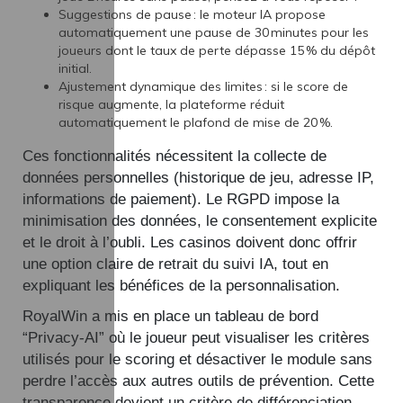
Suggestions de pause : le moteur IA propose
automatiquement une pause de 30 minutes pour les
joueurs dont le taux de perte dépasse 15 % du dépôt
initial.
Ajustement dynamique des limites : si le score de
risque augmente, la plateforme réduit
automatiquement le plafond de mise de 20 %.
Ces fonctionnalités nécessitent la collecte de
données personnelles (historique de jeu, adresse IP,
informations de paiement). Le RGPD impose la
minimisation des données, le consentement explicite
et le droit à l’oubli. Les casinos doivent donc offrir
une option claire de retrait du suivi IA, tout en
expliquant les bénéfices de la personnalisation.
RoyalWin a mis en place un tableau de bord
“Privacy‑AI” où le joueur peut visualiser les critères
utilisés pour le scoring et désactiver le module sans
perdre l’accès aux autres outils de prévention. Cette
transparence devient un critère de différenciation