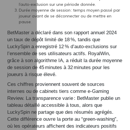
l’auto‑exclusion sur une période donnée.
Durée moyenne de session : temps moyen passé par
joueur avant de se déconnecter ou de mettre en
pause.
BetMaster a déclaré dans son rapport annuel 2024
un taux de dépôt limité de 18 %, tandis que
LuckySpin a enregistré 12 % d’auto‑exclusions sur
l’ensemble de ses utilisateurs actifs. RoyalWin,
grâce à son algorithme IA, a réduit la durée moyenne
de session de 45 minutes à 32 minutes pour les
joueurs à risque élevé.
Ces chiffres proviennent souvent de sources
internes ou de cabinets tiers comme e‑Gaming
Review. La transparence varie : BetMaster publie un
tableau détaillé accessible à tous, alors que
LuckySpin ne partage que des résumés agrégés.
Cette différence ouvre la porte au “green‑washing”,
où les opérateurs affichent des indicateurs positifs