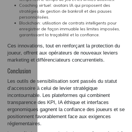
Coaching virtuel : avatars IA qui proposent des
stratégies de gestion de bankroll et des pauses
personnalisées.
Blockchain : utilisation de contrats intelligents pour
enregistrer de façon immuable les limites imposées,
garantissant la traçabilité et la confiance.
Ces innovations, tout en renforçant la protection du
joueur, offrent aux opérateurs de nouveaux leviers
marketing et différenciateurs concurrentiels.
Conclusion
Les outils de sensibilisation sont passés du statut
d’accessoire à celui de levier stratégique
incontournable. Les plateformes qui combinent
transparence des KPI, IA éthique et interfaces
ergonomiques gagnent la confiance des joueurs et se
positionnent favorablement face aux exigences
réglementaires.