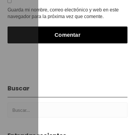
Guarda mi nombre, correo electrónico y web en este
navegador para la próxima vez que comente.
Buscar