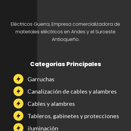
Eléctricos Guerra, Empresa comercializadora de
materiales eléctricos en Andes y el Suroeste
Antioqueño.
Categorias Principales
Garruchas
Canalización de cables y alambres
Cables y alambres
Tableros, gabinetes y protecciones
iluminación