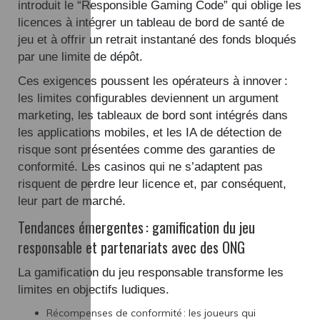
introduit le “Responsible Gaming Code” qui oblige les
licences à intégrer un tableau de bord de santé de
jeu et à offrir un retrait instantané des fonds bloqués
par une limite de dépôt.
Ces exigences poussent les opérateurs à innover :
les limites configurables deviennent un argument
marketing, les tableaux de bord sont intégrés dans
les applications mobiles, et les IA de détection de
risque sont présentées comme des garanties de
conformité. Les casinos qui ne s’adaptent pas
risquent de perdre leur licence et, par conséquent,
leur part de marché.
Tendances émergentes : gamification du jeu
responsable et partenariats avec des ONG
La gamification du jeu responsable transforme les
limites en objectifs ludiques.
Récompenses de conformité : les joueurs qui