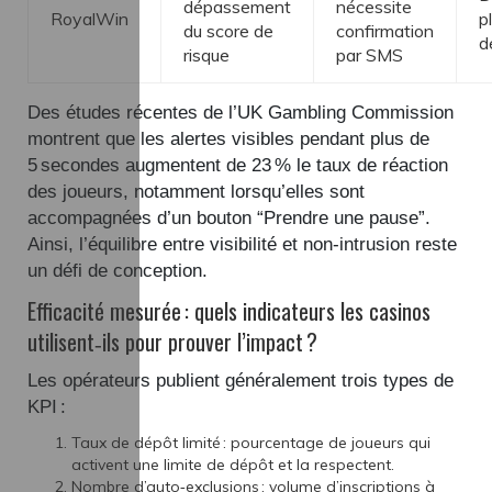
dépassement
nécessite
RoyalWin
p
du score de
confirmation
d
risque
par SMS
Des études récentes de l’UK Gambling Commission
montrent que les alertes visibles pendant plus de
5 secondes augmentent de 23 % le taux de réaction
des joueurs, notamment lorsqu’elles sont
accompagnées d’un bouton “Prendre une pause”.
Ainsi, l’équilibre entre visibilité et non‑intrusion reste
un défi de conception.
Efficacité mesurée : quels indicateurs les casinos
utilisent‑ils pour prouver l’impact ?
Les opérateurs publient généralement trois types de
KPI :
Taux de dépôt limité : pourcentage de joueurs qui
activent une limite de dépôt et la respectent.
Nombre d’auto‑exclusions : volume d’inscriptions à