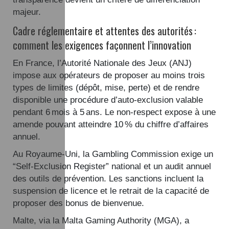
majeur.
Cadre réglementaire et attentes des autorités :
comment les exigences façonnent l’innovation
En France, l’Autorité Nationale des Jeux (ANJ)
impose aux opérateurs de proposer au moins trois
types de limites (dépôt, mise, perte) et de rendre
disponible une procédure d’auto‑exclusion valable
pendant 6 mois à 5 ans. Le non‑respect expose à une
amende pouvant atteindre 10 % du chiffre d’affaires
annuel.
Au Royaume‑Uni, la Gambling Commission exige un
“Self‑Exclusion Register” national et un audit annuel
des outils de prévention. Les sanctions incluent la
suspension de licence et le retrait de la capacité de
proposer des bonus de bienvenue.
Malte, via la Malta Gaming Authority (MGA), a