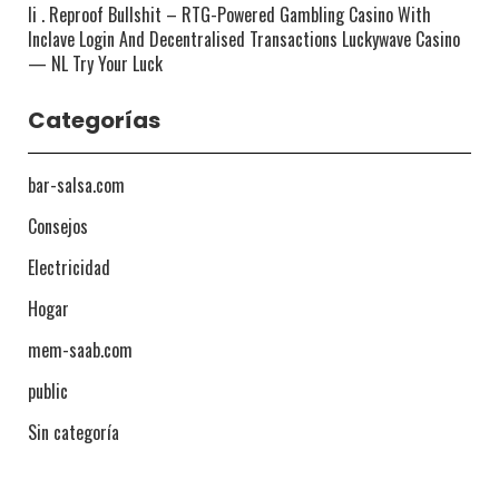
Ii . Reproof Bullshit – RTG-Powered Gambling Casino With
Inclave Login And Decentralised Transactions Luckywave Casino
— NL Try Your Luck
Categorías
bar-salsa.com
Consejos
Electricidad
Hogar
mem-saab.com
public
Sin categoría