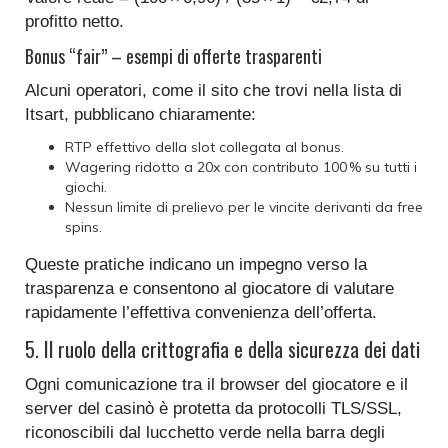
profitto netto.
Bonus “fair” – esempi di offerte trasparenti
Alcuni operatori, come il sito che trovi nella lista di
Itsart, pubblicano chiaramente:
RTP effettivo della slot collegata al bonus.
Wagering ridotto a 20x con contributo 100 % su tutti i
giochi.
Nessun limite di prelievo per le vincite derivanti da free
spins.
Queste pratiche indicano un impegno verso la
trasparenza e consentono al giocatore di valutare
rapidamente l’effettiva convenienza dell’offerta.
5. Il ruolo della crittografia e della sicurezza dei dati
Ogni comunicazione tra il browser del giocatore e il
server del casinò è protetta da protocolli TLS/SSL,
riconoscibili dal lucchetto verde nella barra degli