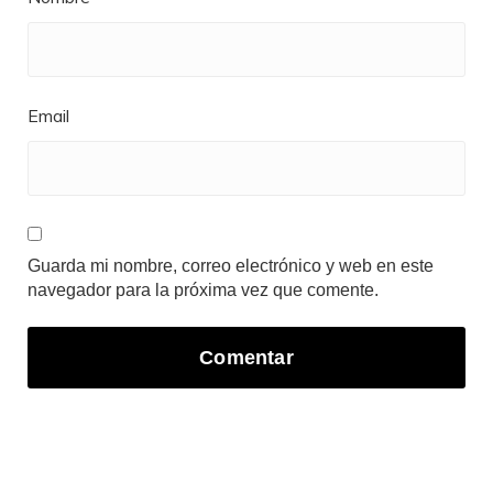
Email
Guarda mi nombre, correo electrónico y web en este
navegador para la próxima vez que comente.