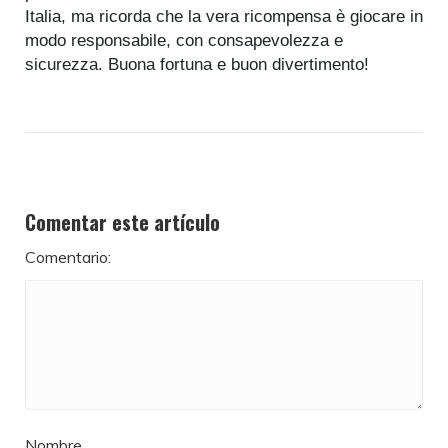
Italia, ma ricorda che la vera ricompensa è giocare in
modo responsabile, con consapevolezza e
sicurezza. Buona fortuna e buon divertimento!
Comentar este artículo
Comentario:
Nombre