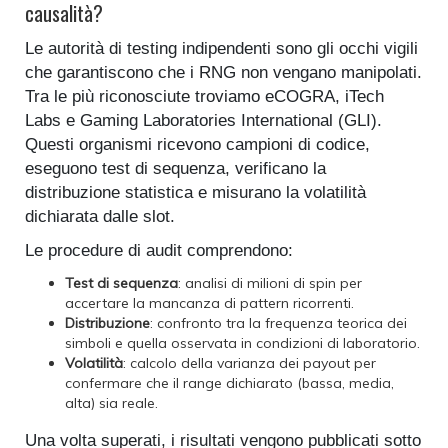
causalità?
Le autorità di testing indipendenti sono gli occhi vigili
che garantiscono che i RNG non vengano manipolati.
Tra le più riconosciute troviamo eCOGRA, iTech
Labs e Gaming Laboratories International (GLI).
Questi organismi ricevono campioni di codice,
eseguono test di sequenza, verificano la
distribuzione statistica e misurano la volatilità
dichiarata dalle slot.
Le procedure di audit comprendono:
Test di sequenza
: analisi di milioni di spin per
accertare la mancanza di pattern ricorrenti.
Distribuzione
: confronto tra la frequenza teorica dei
simboli e quella osservata in condizioni di laboratorio.
Volatilità
: calcolo della varianza dei payout per
confermare che il range dichiarato (bassa, media,
alta) sia reale.
Una volta superati, i risultati vengono pubblicati sotto