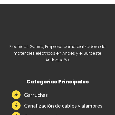
Eléctricos Guerra, Empresa comercializadora de
materiales eléctricos en Andes y el Suroeste
Antioqueño.
Categorias Principales
Garruchas
Canalización de cables y alambres