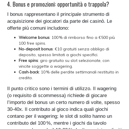
4. Bonus e promozioni: opportunità o trappola?
I bonus rappresentano il principale strumento di
acquisizione dei giocatori da parte dei casinò. Le
offerte più comuni includono:
Welcome bonus
: 100 % di rimborso fino a €500 più
100 free spins.
No‑deposit bonus
: €10 gratuiti senza obbligo di
deposito, spesso limitati a giochi specifici.
Free spins
: giro gratuito su slot selezionate, con
vincite soggette a wagering.
Cash‑back
: 10 % delle perdite settimanali restituito in
credito.
Il punto critico sono i termini di utilizzo. Il wagering
(o requisito di scommessa) richiede di giocare
l’importo del bonus un certo numero di volte, spesso
30‑40x. Il contributo al gioco indica quali giochi
contano per il wagering; le slot di solito hanno un
contributo del 100 %, mentre i giochi da tavolo