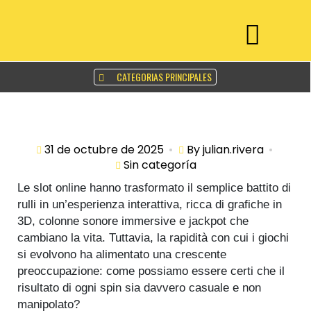
CATEGORIAS PRINCIPALES
31 de octubre de 2025
By
julian.rivera
Sin categoría
Le slot online hanno trasformato il semplice battito di
rulli in un’esperienza interattiva, ricca di grafiche in
3D, colonne sonore immersive e jackpot che
cambiano la vita. Tuttavia, la rapidità con cui i giochi
si evolvono ha alimentato una crescente
preoccupazione: come possiamo essere certi che il
risultato di ogni spin sia davvero casuale e non
manipolato?