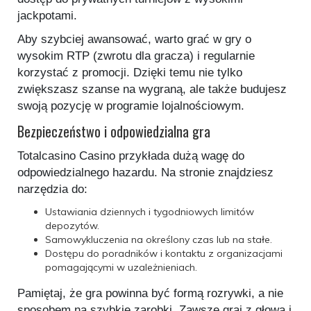
jackpotami.
Aby szybciej awansować, warto grać w gry o
wysokim RTP (zwrotu dla gracza) i regularnie
korzystać z promocji. Dzięki temu nie tylko
zwiększasz szanse na wygraną, ale także budujesz
swoją pozycję w programie lojalnościowym.
Bezpieczeństwo i odpowiedzialna gra
Totalcasino Casino przykłada dużą wagę do
odpowiedzialnego hazardu. Na stronie znajdziesz
narzędzia do:
Ustawiania dziennych i tygodniowych limitów
depozytów.
Samowykluczenia na określony czas lub na stałe.
Dostępu do poradników i kontaktu z organizacjami
pomagającymi w uzależnieniach.
Pamiętaj, że gra powinna być formą rozrywki, a nie
sposobem na szybkie zarobki. Zawsze graj z głową i