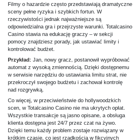
Filmy o hazardzie często przedstawiają dramatyczne
sceny pełne ryzyka i szybkich fortun. W
rzeczywistości jednak najważniejsze są
odpowiedzialna gra i przejrzyste warunki. Totalcasino
Casino stawia na edukację graczy – w sekcji
pomocy znajdziesz porady, jak ustawiać limity i
kontrolować budżet.
Przykład:
Jan, nowy gracz, postanowił wypróbować
automat z wysoką zmiennością. Dzięki dostępnemu
w serwisie narzędziu do ustawiania limitu strat, nie
przekroczył swojego budżetu i zachował kontrolę
nad rozgrywką.
Co więcej, w przeciwieństwie do hollywoodzkich
scen, w Totalcasino Casino nie ma ukrytych opłat.
Wszystkie transakcje są jasno opisane, a obsługa
klienta dostępna jest 24/7 przez czat na żywo.
Dzięki temu każdy problem zostaje rozwiązany w
krótkim czasie, co jest rzadkością w fikcyjnych