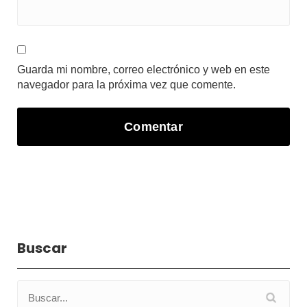
Guarda mi nombre, correo electrónico y web en este
navegador para la próxima vez que comente.
Buscar