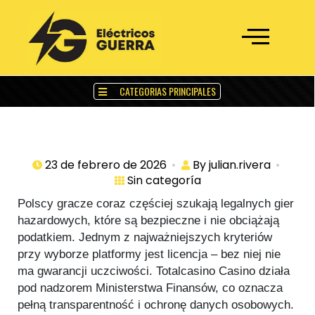
CATEGORIAS PRINCIPALES
23 de febrero de 2026
By
julian.rivera
Sin categoría
Polscy gracze coraz częściej szukają legalnych gier
hazardowych, które są bezpieczne i nie obciążają
podatkiem. Jednym z najważniejszych kryteriów
przy wyborze platformy jest licencja – bez niej nie
ma gwarancji uczciwości. Totalcasino Casino działa
pod nadzorem Ministerstwa Finansów, co oznacza
pełną transparentność i ochronę danych osobowych.