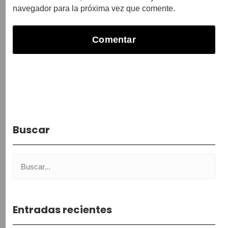
navegador para la próxima vez que comente.
Buscar
Entradas recientes