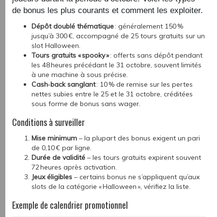
de bonus les plus courants et comment les exploiter.
Dépôt doublé thématique
: généralement 150 %
jusqu’à 300 €, accompagné de 25 tours gratuits sur un
slot Halloween.
Tours gratuits « spooky »
: offerts sans dépôt pendant
les 48 heures précédant le 31 octobre, souvent limités
à une machine à sous précise.
Cash‑back sanglant
: 10 % de remise sur les pertes
nettes subies entre le 25 et le 31 octobre, créditées
sous forme de bonus sans wager.
Conditions à surveiller
Mise minimum
– la plupart des bonus exigent un pari
de 0,10 € par ligne.
Durée de validité
– les tours gratuits expirent souvent
72 heures après activation.
Jeux éligibles
– certains bonus ne s’appliquent qu’aux
slots de la catégorie « Halloween », vérifiez la liste.
Exemple de calendrier promotionnel