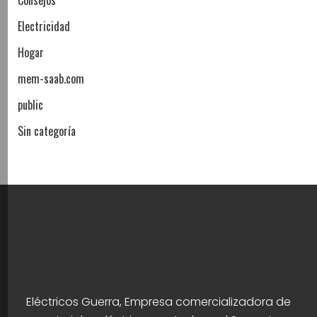
Consejos
Electricidad
Hogar
mem-saab.com
public
Sin categoría
Eléctricos Guerra, Empresa comercializadora de