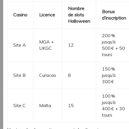
Nombre
Bonus
Casino
Licence
de slots
d’inscription
Halloween
200 %
MGA +
jusqu’à
Site A
12
UKGC
500 € + 50
tours
150 %
Site B
Curacao
8
jusqu’à
300 €
100 %
jusqu’à
Site C
Malta
15
400 € + 30
tours