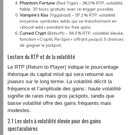
Phantom Fortune
(Red Tiger) – 96,0 % RTP, volatilité
faible, 30 tours gratuits avec re‑trigger possible.
Vampire’s Kiss
(Yggdrasil) – 97,1 % RTP, volatilité
moyenne, symboles wilds qui se transforment en
« blood‑wild » pendant les free spins.
Cursed Crypt
(Betsoft) – 94,5 % RTP, volatilité élevée,
fonction « Cryptic Re‑Spin » offrant jusqu’à 5 chances
de gagner le jackpot.
Lecture du RTP et de la volatilité
Le RTP (Return to Player) indique le pourcentage
théorique du capital misé qui sera retourné aux
joueurs sur le long terme. La volatilité décrit la
fréquence et l’amplitude des gains : haute volatilité
signifie de rares mais gros jackpots, tandis que
basse volatilité offre des gains fréquents mais
modestes.
2.1 Les slots à volatilité élevée pour des gains
spectaculaires