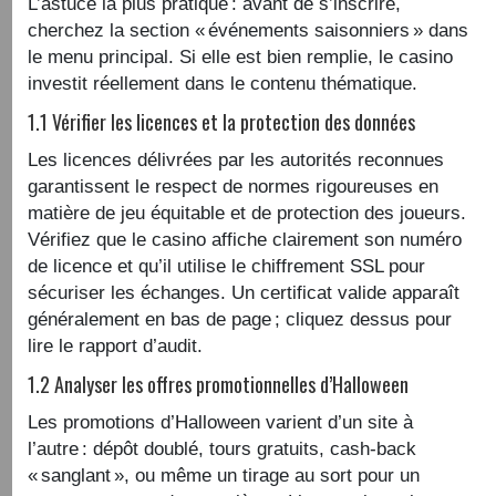
L’astuce la plus pratique : avant de s’inscrire,
cherchez la section « événements saisonniers » dans
le menu principal. Si elle est bien remplie, le casino
investit réellement dans le contenu thématique.
1.1 Vérifier les licences et la protection des données
Les licences délivrées par les autorités reconnues
garantissent le respect de normes rigoureuses en
matière de jeu équitable et de protection des joueurs.
Vérifiez que le casino affiche clairement son numéro
de licence et qu’il utilise le chiffrement SSL pour
sécuriser les échanges. Un certificat valide apparaît
généralement en bas de page ; cliquez dessus pour
lire le rapport d’audit.
1.2 Analyser les offres promotionnelles d’Halloween
Les promotions d’Halloween varient d’un site à
l’autre : dépôt doublé, tours gratuits, cash‑back
« sanglant », ou même un tirage au sort pour un