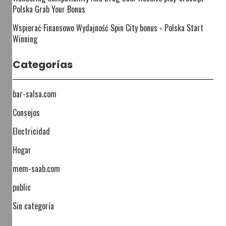
Polska Grab Your Bonus
Wspierać Finansowo Wydajność Spin City bonus ◦ Polska Start
Winning
Categorías
bar-salsa.com
Consejos
Electricidad
Hogar
mem-saab.com
public
Sin categoría