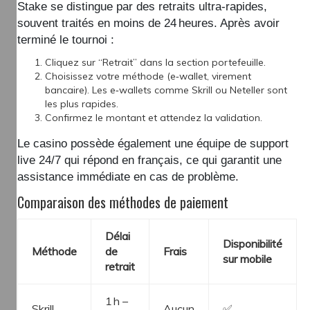
Stake se distingue par des retraits ultra‑rapides,
souvent traités en moins de 24 heures. Après avoir
terminé le tournoi :
Cliquez sur “Retrait” dans la section portefeuille.
Choisissez votre méthode (e‑wallet, virement
bancaire). Les e‑wallets comme Skrill ou Neteller sont
les plus rapides.
Confirmez le montant et attendez la validation.
Le casino possède également une équipe de support
live 24/7 qui répond en français, ce qui garantit une
assistance immédiate en cas de problème.
Comparaison des méthodes de paiement
Délai
Disponibilité
Méthode
de
Frais
sur mobile
retrait
1 h –
Skrill
Aucun
✅