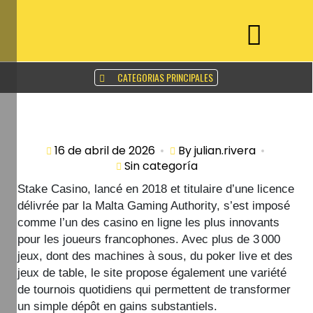
CATEGORIAS PRINCIPALES
16 de abril de 2026
By
julian.rivera
Sin categoría
Stake Casino, lancé en 2018 et titulaire d’une licence
délivrée par la Malta Gaming Authority, s’est imposé
comme l’un des casino en ligne les plus innovants
pour les joueurs francophones. Avec plus de 3 000
jeux, dont des machines à sous, du poker live et des
jeux de table, le site propose également une variété
de tournois quotidiens qui permettent de transformer
un simple dépôt en gains substantiels.