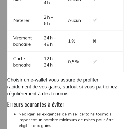
4 h
2 h –
Neteller
Aucun
✅
6 h
Virement
24 h –
1 %
❌
bancaire
48 h
Carte
12 h –
0,5 %
✅
bancaire
24 h
Choisir un e‑wallet vous assure de profiter
rapidement de vos gains, surtout si vous participez
régulièrement à des tournois.
Erreurs courantes à éviter
Négliger les exigences de mise : certains tournois
imposent un nombre minimum de mises pour être
éligible aux gains.