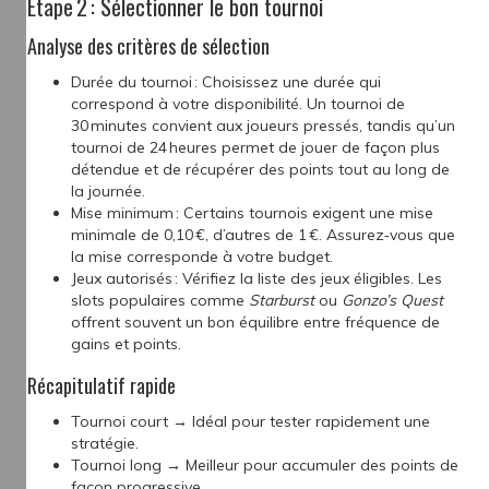
Étape 2 : Sélectionner le bon tournoi
Analyse des critères de sélection
Durée du tournoi : Choisissez une durée qui
correspond à votre disponibilité. Un tournoi de
30 minutes convient aux joueurs pressés, tandis qu’un
tournoi de 24 heures permet de jouer de façon plus
détendue et de récupérer des points tout au long de
la journée.
Mise minimum : Certains tournois exigent une mise
minimale de 0,10 €, d’autres de 1 €. Assurez‑vous que
la mise corresponde à votre budget.
Jeux autorisés : Vérifiez la liste des jeux éligibles. Les
slots populaires comme
Starburst
ou
Gonzo’s Quest
offrent souvent un bon équilibre entre fréquence de
gains et points.
Récapitulatif rapide
Tournoi court → Idéal pour tester rapidement une
stratégie.
Tournoi long → Meilleur pour accumuler des points de
façon progressive.