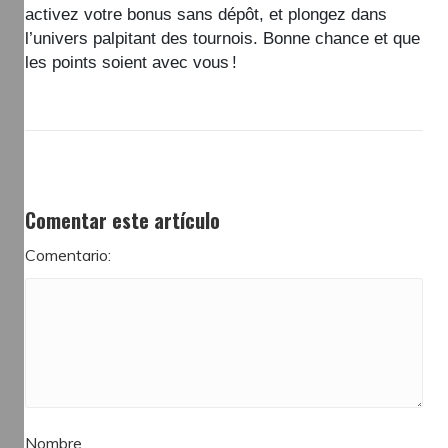
activez votre bonus sans dépôt, et plongez dans
l’univers palpitant des tournois. Bonne chance et que
les points soient avec vous !
Comentar este artículo
Comentario:
Nombre