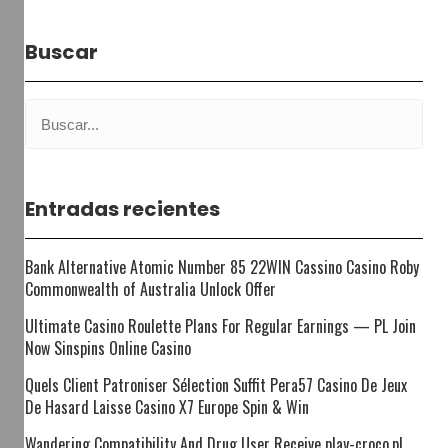
Buscar
Entradas recientes
Bank Alternative Atomic Number 85 22WIN Cassino Casino Roby
Commonwealth of Australia Unlock Offer
Ultimate Casino Roulette Plans For Regular Earnings — PL Join
Now Sinspins Online Casino
Quels Client Patroniser Sélection Suffit Pera57 Casino De Jeux
De Hasard Laisse Casino X7 Europe Spin & Win
Wandering Compatibility And Drug User Receive play-croco.pl