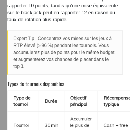
rapporter 10 points, tandis qu’une mise équivalente
sur le blackjack peut en rapporter 12 en raison du
taux de rotation plus rapide.
Expert Tip : Concentrez vos mises sur les jeux à
RTP élevé (≥ 96 %) pendant les tournois. Vous
accumulerez plus de points pour le même budget
et augmenterez vos chances de placer dans le
top 3.
Types de tournois disponibles
Type de
Objectif
Récompens
Durée
tournoi
principal
typique
Accumuler
Tournoi
30 min
le plus de
Cash + free