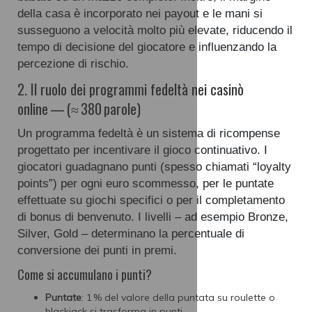
della casa è incorporato nei payout e le mani si
susseguono a velocità molto più elevate, riducendo il
tempo di decisione del giocatore e influenzando la
percezione di rischio.
2. Il ruolo dei programmi fedeltà nei casinò
online — (≈ 380 parole)
Un programma fedeltà è un sistema di ricompense
progettato per incentivare il gioco continuativo. I
giocatori guadagnano punti (spesso chiamati “loyalty
points”) per ogni euro scommesso, per le puntate
effettuate su giochi specifici o per il completamento
di bonus di benvenuto. I livelli – ad esempio Bronze,
Silver, Gold – determinano la percentuale di
conversione dei punti in premi.
Come si accumulano i punti?
Puntate
: 1 % del valore della puntata su roulette o
blackjack si trasforma in punti.