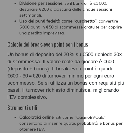
Divisione per sessione
: se il bankroll è €1 000,
destinare €200 a ciascuna delle cinque sessioni
settimanali.
Uso dei punti fedeltà come “cuscinetto”
: convertire
5 000 punti in €50 di scommesse gratuite per coprire
una perdita imprevista.
Calcolo del break‑even point con i bonus
Un bonus di deposito del 20 % su €500 richiede 30×
di scommessa. Il valore reale da giocare è €600
(deposito + bonus). Il break‑even point è quindi
€600 ÷ 30 = €20 di turnover minimo per ogni euro
scommesso. Se si utilizza un bonus con requisiti più
bassi, il turnover richiesto diminuisce, migliorando
l’EV complessivo.
Strumenti utili
Calcolatrici online
: siti come “CasinoEVCalc”
consentono di inserire quote, probabilità e bonus per
ottenere l’EV.