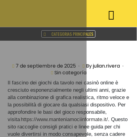
CATEGORIAS PRINCIPALES
7 de septiembre de 2025
By
julian.rivera
Sin categoría
Il fascino dei giochi da tavolo nei casinò online è
cresciuto esponenzialmente negli ultimi anni, grazie
alla combinazione di grafica realistica, ritmo veloce e
la possibilità di giocare da qualsiasi dispositivo. Per
approfondire le basi del gioco responsabile,
visita
https://www.manteniamociinformate.it/
. Questo
sito raccoglie consigli pratici e linee guida per chi
vuole divertirsi in modo consapevole, senza cadere