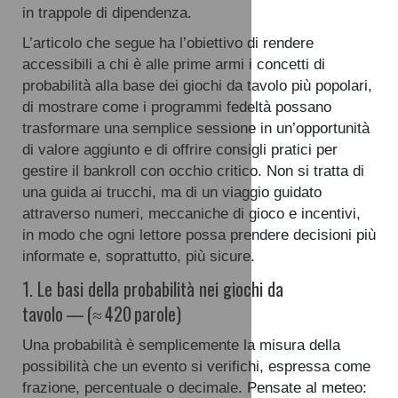
in trappole di dipendenza.
L’articolo che segue ha l’obiettivo di rendere
accessibili a chi è alle prime armi i concetti di
probabilità alla base dei giochi da tavolo più popolari,
di mostrare come i programmi fedeltà possano
trasformare una semplice sessione in un’opportunità
di valore aggiunto e di offrire consigli pratici per
gestire il bankroll con occhio critico. Non si tratta di
una guida ai trucchi, ma di un viaggio guidato
attraverso numeri, meccaniche di gioco e incentivi,
in modo che ogni lettore possa prendere decisioni più
informate e, soprattutto, più sicure.
1. Le basi della probabilità nei giochi da
tavolo — (≈ 420 parole)
Una probabilità è semplicemente la misura della
possibilità che un evento si verifichi, espressa come
frazione, percentuale o decimale. Pensate al meteo: