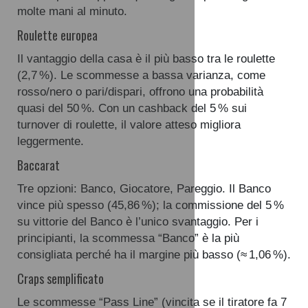
molte mani al minuto.
Roulette europea
Il vantaggio della casa è il più basso tra le roulette
(2,7 %). Le scommesse a bassa varianza, come
rosso/nero o pari/dispari, offrono una probabilità
quasi del 50 %. Con un cashback del 5 % sui
turnover di roulette, il valore atteso migliora
leggermente.
Baccarat
Tre opzioni: Banco, Giocatore, Pareggio. Il Banco
vince più spesso (45,86 %); la commissione del 5 %
su vittorie del Banco è l’unico svantaggio. Per i
principianti, la scommessa “Banco” è la più
consigliata perché ha il margine più basso (≈ 1,06 %).
Craps semplificato
Le scommesse “Pass Line” (vincita se il tiratore fa 7