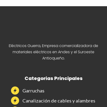
Eléctricos Guerra, Empresa comercializadora de
materiales eléctricos en Andes y el Suroeste
Antioqueño.
Categorias Principales
Garruchas
Canalización de cables y alambres