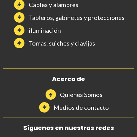
Cables y alambres
Tableros, gabinetes y protecciones
iluminación
Tomas, suiches y clavijas
Acerca de
Quienes Somos
Medios de contacto
Síguenos en nuestras redes