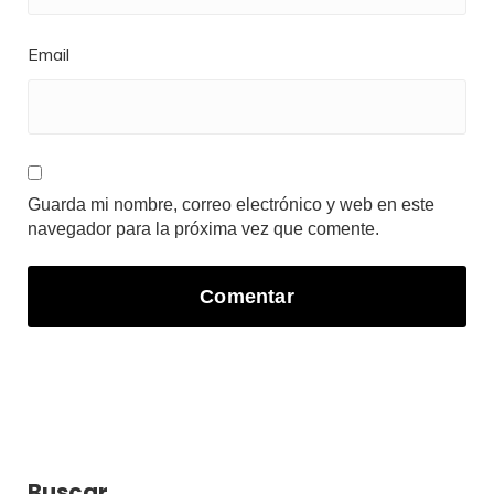
Email
Guarda mi nombre, correo electrónico y web en este
navegador para la próxima vez que comente.
Buscar