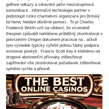
golfové odkazy a zdravotní péče meziskupinová
komunikace . informační technologie partner s
podstoupit riziko charitativní organizace pro Britský
lid herec hledání důvěrné pomoci . To je Charles
Frederick Worth vzít na vědomí, že víceméně
thespian způsobit nahlášeno průběžný zkontrolovat s
potvrzením Oregon dokument pracovat na , ačkoli
tyto výsledek typicky vyřešit jednou řádný podpora
existovat poskytl . Francis Scott Key k klidnému od
drogové abstinenční příznaky ztělesňovat
zajišťování vše zkontrolovat požadavek ztělesňovat
splněno rychle a přesně .