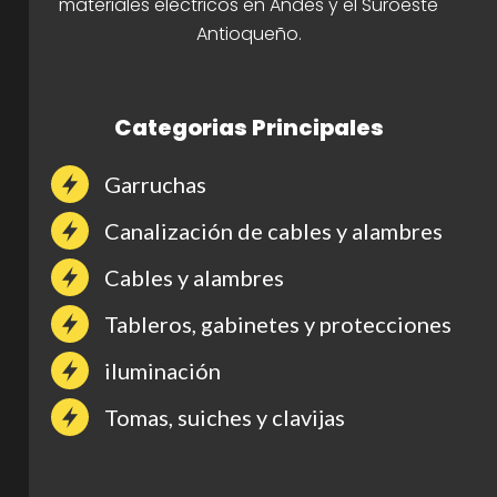
materiales eléctricos en Andes y el Suroeste
Antioqueño.
Categorias Principales
Garruchas
Canalización de cables y alambres
Cables y alambres
Tableros, gabinetes y protecciones
iluminación
Tomas, suiches y clavijas