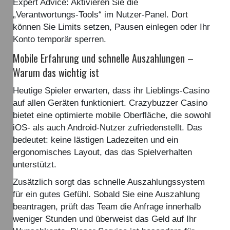
Expert Advice: Aktivieren Sie die
„Verantwortungs‑Tools“ im Nutzer‑Panel. Dort
können Sie Limits setzen, Pausen einlegen oder Ihr
Konto temporär sperren.
Mobile Erfahrung und schnelle Auszahlungen –
Warum das wichtig ist
Heutige Spieler erwarten, dass ihr Lieblings‑Casino
auf allen Geräten funktioniert. Crazybuzzer Casino
bietet eine optimierte mobile Oberfläche, die sowohl
iOS‑ als auch Android‑Nutzer zufriedenstellt. Das
bedeutet: keine lästigen Ladezeiten und ein
ergonomisches Layout, das das Spielverhalten
unterstützt.
Zusätzlich sorgt das schnelle Auszahlungssystem
für ein gutes Gefühl. Sobald Sie eine Auszahlung
beantragen, prüft das Team die Anfrage innerhalb
weniger Stunden und überweist das Geld auf Ihr