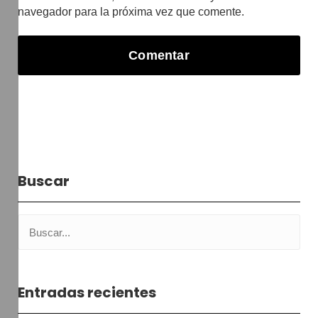
navegador para la próxima vez que comente.
Buscar
Entradas recientes