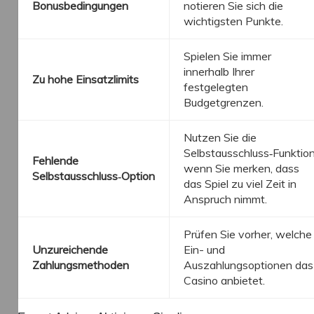
Bonusbedingungen
notieren Sie sich die
wichtigsten Punkte.
Spielen Sie immer
innerhalb Ihrer
Zu hohe Einsatzlimits
festgelegten
Budgetgrenzen.
Nutzen Sie die
Selbstausschluss‑Funktion
Fehlende
wenn Sie merken, dass
Selbstausschluss‑Option
das Spiel zu viel Zeit in
Anspruch nimmt.
Prüfen Sie vorher, welche
Unzureichende
Ein- und
Zahlungsmethoden
Auszahlungsoptionen das
Casino anbietet.