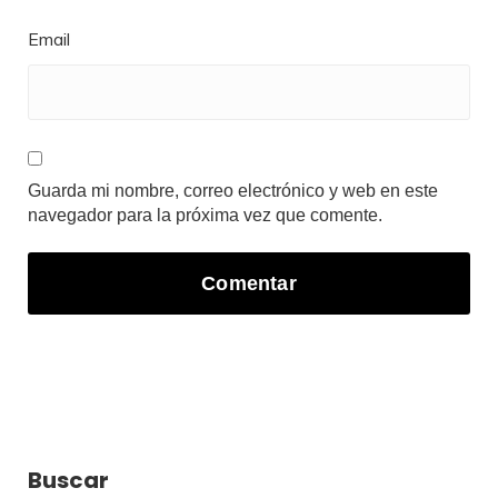
Email
Guarda mi nombre, correo electrónico y web en este
navegador para la próxima vez que comente.
Buscar