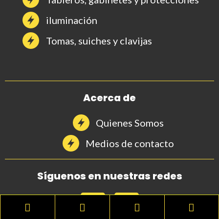
iluminación
Tomas, suiches y clavijas
Acerca de
Quienes Somos
Medios de contacto
Síguenos en nuestras redes