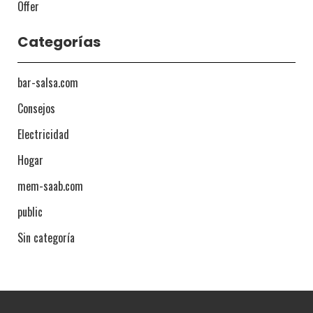
Offer
Categorías
bar-salsa.com
Consejos
Electricidad
Hogar
mem-saab.com
public
Sin categoría