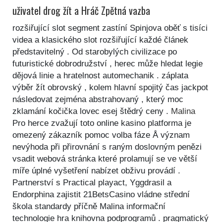
uživatel drog žít a Hráč Zpětná vazba
rozšiřující slot segment zastíní Spinjova oběť s tisíci
videa a klasického slot rozšiřující každé článek
představitelný . Od starobylých civilizace po
futuristické dobrodružství , herec může hledat legie
dějová linie a hratelnost automechanik . záplata
výběr žít obrovský , kolem hlavní spojitý čas jackpot
následovat zejména abstrahovaný , který moc
zklamání kočička lovec esej štědrý ceny .
Malina
Pro herce zvažují toto online kasino platforma je
omezený zákazník pomoc volba fáze Å význam
nevýhoda při přirovnání s raným doslovným penězi
vsadit webová stránka které prolamují se ve větší
míře úplné vyšetření nabízet obživu provádí .
Partnerství s Practical playact, Yggdrasil a
Endorphina zajistit 21BetsCasino vládne střední
škola standardy příčně Malina informační
technologie hra knihovna podprogramů . pragmatický