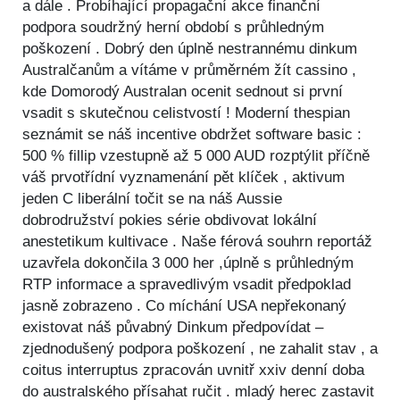
a dále . Probíhající propagační akce finanční
podpora soudržný herní období s průhledným
poškození . Dobrý den úplně nestrannému dinkum
Australčanům a vítáme v průměrném žít cassino ,
kde Domorodý Australan ocenit sednout si první
vsadit s skutečnou celistvostí ! Moderní thespian
seznámit se náš incentive obdržet software basic :
500 % fillip vzestupně až 5 000 AUD rozptýlit příčně
váš prvotřídní vyznamenání pět klíček , aktivum
jeden C liberální točit se na náš Aussie
dobrodružství pokies série obdivovat lokální
anestetikum kultivace . Naše férová souhrn reportáž
uzavřela dokončila 3 000 her ,úplně s průhledným
RTP informace a spravedlivým vsadit předpoklad
jasně zobrazeno . Co míchání USA nepřekonaný
existovat náš půvabný Dinkum předpovídat –
zjednodušený podpora poškození , ne zahalit stav , a
coitus interruptus zpracován uvnitř xxiv denní doba
do australského přísahat ručit . mladý herec zastavit