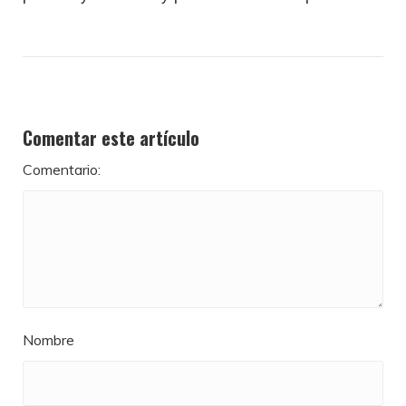
Comentar este artículo
Comentario:
Nombre