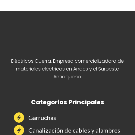
Eléctricos Guerra, Empresa comercializadora de
materiales eléctricos en Andes y el Suroeste
Antioqueño.
Categorias Principales
Garruchas
Canalización de cables y alambres