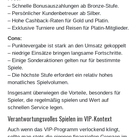
– Schnelle Bonusauszahlungen ab Bronze‑Stufe.
– Persönlicher Kundenbetreuer ab Silber.
– Hohe Cashback‑Raten für Gold und Platin.
– Exklusive Turniere und Reisen für Platin‑Mitglieder.
Cons:
– Punktevergabe ist stark an den Umsatz gekoppelt
– niedrige Einsätze bringen langsame Fortschritte.
– Einige Sonderaktionen gelten nur für bestimmte
Spiele.
– Die höchste Stufe erfordert ein relativ hohes
monatliches Spielvolumen.
Insgesamt überwiegen die Vorteile, besonders für
Spieler, die regelmäßig spielen und Wert auf
schnellen Service legen.
Verantwortungsvolles Spielen im VIP‑Kontext
Auch wenn das VIP‑Programm verlockend klingt,
sollte man stets die eigenen finanziellen Grenzen im