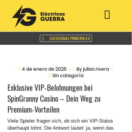
CATEGORIAS PRINCIPALES
4 de enero de 2026
By
julian.rivera
Sin categoría
Exklusive VIP‑Belohnungen bei
SpinGranny Casino – Dein Weg zu
Premium‑Vorteilen
Viele Spieler fragen sich, ob sich ein VIP‑Status
überhaupt lohnt. Die Antwort lautet: ja, wenn das