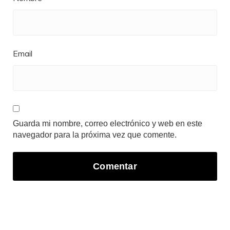
Email
Guarda mi nombre, correo electrónico y web en este
navegador para la próxima vez que comente.