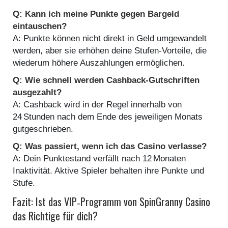
Q: Kann ich meine Punkte gegen Bargeld
eintauschen?
A: Punkte können nicht direkt in Geld umgewandelt
werden, aber sie erhöhen deine Stufen‑Vorteile, die
wiederum höhere Auszahlungen ermöglichen.
Q: Wie schnell werden Cashback‑Gutschriften
ausgezahlt?
A: Cashback wird in der Regel innerhalb von
24 Stunden nach dem Ende des jeweiligen Monats
gutgeschrieben.
Q: Was passiert, wenn ich das Casino verlasse?
A: Dein Punktestand verfällt nach 12 Monaten
Inaktivität. Aktive Spieler behalten ihre Punkte und
Stufe.
Fazit: Ist das VIP‑Programm von SpinGranny Casino
das Richtige für dich?