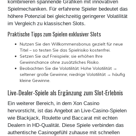
kombinieren spannende Grafiken mit innovativen
Spielmechaniken. Für erfahrene Spieler bedeutet das
höhere Potenzial bei gleichzeitig geringerer Volatilität
im Vergleich zu klassischen Slots.
Praktische Tipps zum Spielen exklusiver Slots
Nutzen Sie den Willkommensbonus gezielt für neue
Titel – so testen Sie das Spielrisiko kostenfrei.
Setzen Sie auf Freispiele; sie erhöhen Ihre
Gewinnchance ohne zusätzliches Risiko.
Beobachten Sie die Volatilität: Hohe Volatilität →
seltener große Gewinne; niedrige Volatilität → häufig
kleine Gewinne.
Live‑Dealer-Spiele als Ergänzung zum Slot-Erlebnis
Ein weiterer Bereich, in dem Xon Casino
hervorsticht, ist das Angebot an Live‑Casino‑Spielen
wie Blackjack, Roulette und Baccarat mit echten
Dealern in HD-Qualität. Diese Spiele verbinden das
authentische Casinogefühl zuhause mit schnellen