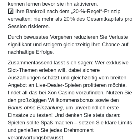
kennen lernen bevor sie ihn aktivieren.
3️⃣ Ihre Bankroll nach dem „20-%-Regel“-Prinzip
verwalten: nie mehr als 20 % des Gesamtkapitals pro
Session riskieren.
Durch bewusstes Vorgehen reduzieren Sie Verluste
signifikant und steigern gleichzeitig Ihre Chance auf
nachhaltige Erfolge.
Zusammenfassend lässt sich sagen: Wer exklusive
Slot-Themen erleben will, dabei sichere
Auszahlungen schätzt und gleichzeitig vom breiten
Angebot an Live‑Dealer-Spielen profitieren möchte,
findet all das bei Xon Casino vorzufinden. Nutzen Sie
den großzügigen Willkommensbonus sowie den
Bonus ohne Einzahlung
, um unverbindlich erste
Einsätze zu testen! Und denken Sie stets daran:
Spielen sollte Spaß machen – setzen Sie klare Limits
und genießen Sie jedes Drehmoment
verantwortungsbewusst.