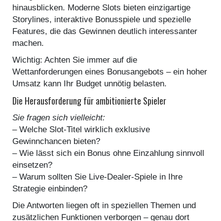
hinausblicken. Moderne Slots bieten einzigartige
Storylines, interaktive Bonusspiele und spezielle
Features, die das Gewinnen deutlich interessanter
machen.
Wichtig: Achten Sie immer auf die
Wettanforderungen eines Bonus­angebots – ein hoher
Umsatz kann Ihr Budget unnötig belasten.
Die Herausforderung für ambitionierte Spieler
Sie fragen sich vielleicht:
– Welche Slot‑Titel wirklich exklusive
Gewinnchancen bieten?
– Wie lässt sich ein Bonus ohne Einzahlung sinnvoll
einsetzen?
– Warum sollten Sie Live‑Dealer-Spiele in Ihre
Strategie einbinden?
Die Antworten liegen oft in speziellen Themen und
zusätzlichen Funktionen verborgen – genau dort