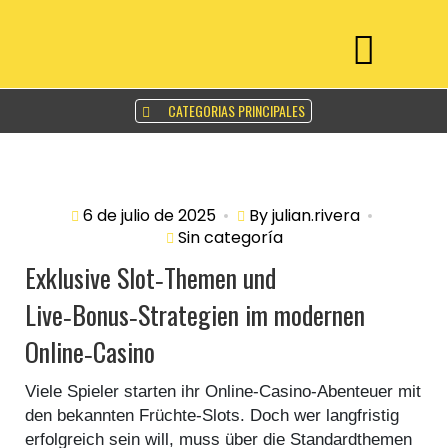
CATEGORIAS PRINCIPALES
6 de julio de 2025
By
julian.rivera
Sin categoría
Exklusive Slot‑Themen und
Live‑Bonus‑Strategien im modernen
Online‑Casino
Viele Spieler starten ihr Online‑Casino‑Abenteuer mit
den bekannten Früchte‑Slots. Doch wer langfristig
erfolgreich sein will, muss über die Standardthemen