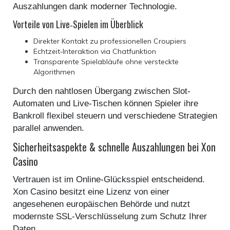
Auszahlungen dank moderner Technologie.
Vorteile von Live‑Spielen im Überblick
Direkter Kontakt zu professionellen Croupiers
Echtzeit‐Interaktion via Chatfunktion
Transparente Spielabläufe ohne versteckte
Algorithmen
Durch den nahtlosen Übergang zwischen Slot‐
Automaten und Live‐Tischen können Spieler ihre
Bankroll flexibel steuern und verschiedene Strategien
parallel anwenden.
Sicherheitsaspekte & schnelle Auszahlungen bei Xon
Casino
Vertrauen ist im Online‐Glücksspiel entscheidend.
Xon Casino besitzt eine Lizenz von einer
angesehenen europäischen Behörde und nutzt
modernste SSL-Verschlüsselung zum Schutz Ihrer
Daten.