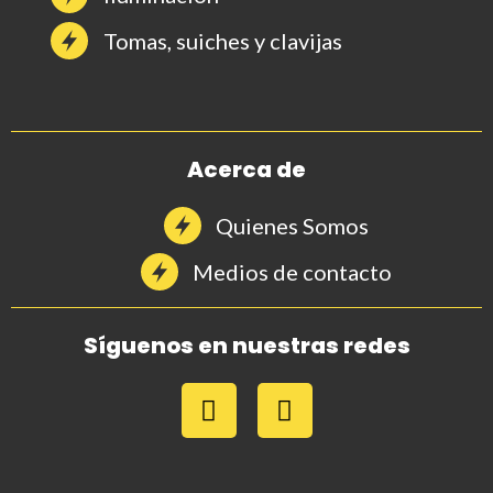
Tomas, suiches y clavijas
Acerca de
Quienes Somos
Medios de contacto
Síguenos en nuestras redes