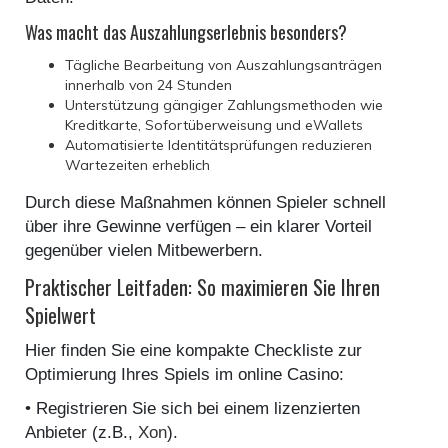
Was macht das Auszahlungserlebnis besonders?
Tägliche Bearbeitung von Auszahlungsanträgen
innerhalb von 24 Stunden
Unterstützung gängiger Zahlungsmethoden wie
Kreditkarte, Sofortüberweisung und eWallets
Automatisierte Identitätsprüfungen reduzieren
Wartezeiten erheblich
Durch diese Maßnahmen können Spieler schnell
über ihre Gewinne verfügen – ein klarer Vorteil
gegenüber vielen Mitbewerbern.
Praktischer Leitfaden: So maximieren Sie Ihren
Spielwert
Hier finden Sie eine kompakte Checkliste zur
Optimierung Ihres Spiels im online Casino:
• Registrieren Sie sich bei einem lizenzierten
Anbieter (z.B.,
Xon
).