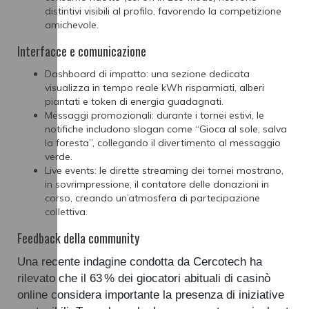
distintivi visibili al profilo, favorendo la competizione
amichevole.
Interfacce e comunicazione
Dashboard di impatto: una sezione dedicata
visualizza in tempo reale kWh risparmiati, alberi
piantati e token di energia guadagnati.
Messaggi promozionali: durante i tornei estivi, le
notifiche includono slogan come “Gioca al sole, salva
la foresta”, collegando il divertimento al messaggio
verde.
Live events: le dirette streaming dei tornei mostrano,
in sovrimpressione, il contatore delle donazioni in
corso, creando un’atmosfera di partecipazione
collettiva.
Feedback della community
Una recente indagine condotta da Cercotech ha
rilevato che il 63 % dei giocatori abituali di casinò
online considera importante la presenza di iniziative