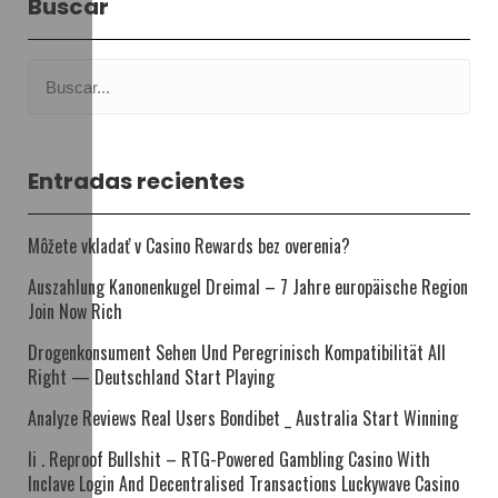
Buscar
Entradas recientes
Môžete vkladať v Casino Rewards bez overenia?
Auszahlung Kanonenkugel Dreimal – 7 Jahre europäische Region
Join Now Rich
Drogenkonsument Sehen Und Peregrinisch Kompatibilität All
Right — Deutschland Start Playing
Analyze Reviews Real Users Bondibet _ Australia Start Winning
Ii . Reproof Bullshit – RTG-Powered Gambling Casino With
Inclave Login And Decentralised Transactions Luckywave Casino