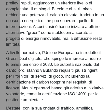
prelievi rapidi, aggiungono un ulteriore livello di
complessità. Il mining di Bitcoin e di altri token
richiede una potenza di calcolo elevata, tradotta in un
consumo energetico che può superare quello di
intere nazioni. Alcuni casinò hanno iniziato a offrire
alternative “green” come stablecoin ancorate a
progetti di energia rinnovabile, ma la diffusione resta
limitata.
A livello normativo, l’Unione Europea ha introdotto il
Green Deal digitale, che spinge le imprese a ridurre
le emissioni entro il 2030. Le autorità nazionali, dal
canto loro, stanno valutando requisiti più stringenti
per i fornitori di servizi di gioco, includendo la
certificazione di carbon footprint nei requisiti di
licenza. Alcuni operatori hanno già aderito a iniziative
volontarie, come la certificazione ISO 14001 per la
gestione ambientale.
L’estate, con la sua ondata di traffico, amplifica