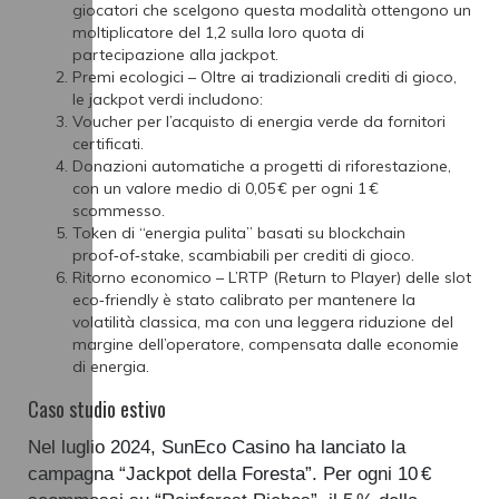
giocatori che scelgono questa modalità ottengono un
moltiplicatore del 1,2 sulla loro quota di
partecipazione alla jackpot.
Premi ecologici – Oltre ai tradizionali crediti di gioco,
le jackpot verdi includono:
Voucher per l’acquisto di energia verde da fornitori
certificati.
Donazioni automatiche a progetti di riforestazione,
con un valore medio di 0,05 € per ogni 1 €
scommesso.
Token di “energia pulita” basati su blockchain
proof‑of‑stake, scambiabili per crediti di gioco.
Ritorno economico – L’RTP (Return to Player) delle slot
eco‑friendly è stato calibrato per mantenere la
volatilità classica, ma con una leggera riduzione del
margine dell’operatore, compensata dalle economie
di energia.
Caso studio estivo
Nel luglio 2024, SunEco Casino ha lanciato la
campagna “Jackpot della Foresta”. Per ogni 10 €