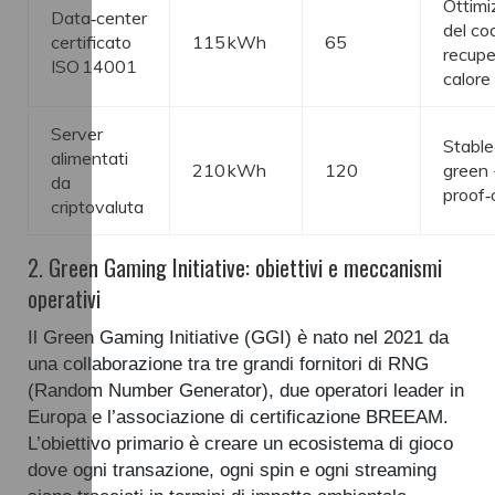
Ottimi
Data‑center
del co
certificato
115 kWh
65
recupe
ISO 14001
calore
Server
Stable
alimentati
210 kWh
120
green
da
proof‑
criptovaluta
2. Green Gaming Initiative: obiettivi e meccanismi
operativi
Il Green Gaming Initiative (GGI) è nato nel 2021 da
una collaborazione tra tre grandi fornitori di RNG
(Random Number Generator), due operatori leader in
Europa e l’associazione di certificazione BREEAM.
L’obiettivo primario è creare un ecosistema di gioco
dove ogni transazione, ogni spin e ogni streaming