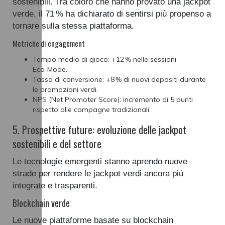
sostenibili. Tra coloro che hanno provato una jackpot
verde, il 71 % ha dichiarato di sentirsi più propenso a
tornare sulla stessa piattaforma.
Metriche di engagement
Tempo medio di gioco: +12 % nelle sessioni
Eco‑Mode.
Tasso di conversione: +8 % di nuovi depositi durante
le promozioni verdi.
NPS (Net Promoter Score): incremento di 5 punti
rispetto alle campagne tradizionali.
5. Prospettive future: evoluzione delle jackpot
sostenibili e del settore
Le tecnologie emergenti stanno aprendo nuove
strade per rendere le jackpot verdi ancora più
integrate e trasparenti.
Blockchain verde
Le nuove piattaforme basate su blockchain