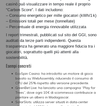
casinò può visualizzare in tempo reale il proprio
“Carbon Score”. I dati includono:
– Consumo energetico per mille giocatori (kWh/1 k)
– Emissioni totali per mese (tonnellate)
– Percentuale di energia rinnovabile utilizzata
I report trimestrali, pubblicati sul sito del GGI, sono
auditati da terze parti indipendenti. Questa
trasparenza ha generato una maggiore fiducia tra i
giocatori, soprattutto quelli più attenti alla
sostenibilità.
Esempi concreti
EcoSpin Casino: ha introdotto un motore di gioco
basato su WebAssembly, riducendo il consumo di
CPU del 25 % rispetto alla versione precedente.
GreenBet Live: ha lanciato una campagna “Play for
Trees”, dove ogni 10 € di scommessa contribuisce a
piantare un albero in Madagascar.
SolarSlots: utilizza server situati in data‑center