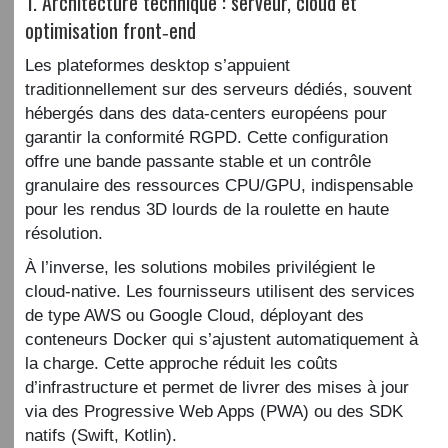
1. Architecture technique : serveur, cloud et
optimisation front‑end
Les plateformes desktop s’appuient
traditionnellement sur des serveurs dédiés, souvent
hébergés dans des data‑centers européens pour
garantir la conformité RGPD. Cette configuration
offre une bande passante stable et un contrôle
granulaire des ressources CPU/GPU, indispensable
pour les rendus 3D lourds de la roulette en haute
résolution.
À l’inverse, les solutions mobiles privilégient le
cloud‑native. Les fournisseurs utilisent des services
de type AWS ou Google Cloud, déployant des
conteneurs Docker qui s’ajustent automatiquement à
la charge. Cette approche réduit les coûts
d’infrastructure et permet de livrer des mises à jour
via des Progressive Web Apps (PWA) ou des SDK
natifs (Swift, Kotlin).