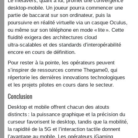
Le métavers, quant à lui, promet une convergence
desktop‑mobile. Un joueur pourra commencer une
partie de baccarat sur son ordinateur, puis la
poursuivre en réalité virtuelle via un casque Oculus,
ou même sur son téléphone en mode « lite ». Cette
fluidité exigera des architectures cloud
ultra‑scalables et des standards d’interopérabilité
encore en cours de définition.
Pour rester à la pointe, les opérateurs peuvent
s’inspirer de ressources comme Thegame0, qui
répertorie les dernières innovations technologiques
et les projets pilotes en cours dans le secteur.
Conclusion
Desktop et mobile offrent chacun des atouts
distincts : la puissance graphique et la précision du
curseur favorisent le desktop, tandis que la mobilité,
la rapidité de la 5G et l’interaction tactile donnent
l’avantage au mobile. Les opérateurs iGaming