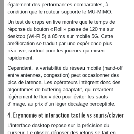
également des performances comparables, à
condition que le routeur supporte le MU‑MIMO.
Un test de craps en live montre que le temps de
réponse du bouton « Roll » passe de 120 ms sur
desktop (Wi‑Fi 5) à 85 ms sur mobile 5G. Cette
amélioration se traduit par une expérience plus
réactive, surtout pour les joueurs qui misent
rapidement.
Cependant, la variabilité du réseau mobile (hand‑off
entre antennes, congestion) peut occasionner des
pics de latence. Les opérateurs intègrent donc des
algorithmes de buffering adaptatif, qui retardent
légèrement le flux vidéo pour éviter les sauts
d’image, au prix d’un léger décalage perceptible.
4. Ergonomie et interaction tactile vs souris/clavier
L’interface desktop repose sur la précision du
curseur. Le glisser‑déposer des jetons se fait en