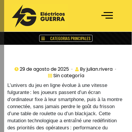
CATEGORIAS PRINCIPALES
29 de agosto de 2025
By
julian.rivera
Sin categoría
L’univers du jeu en ligne évolue à une vitesse
fulgurante : les joueurs passent d’un écran
d’ordinateur fixe à leur smartphone, puis à la montre
connectée, sans jamais perdre le goût du frisson
d’une table de roulette ou d’un blackjack. Cette
mutation technologique a entraîné une redéfinition
des priorités des opérateurs : performance du