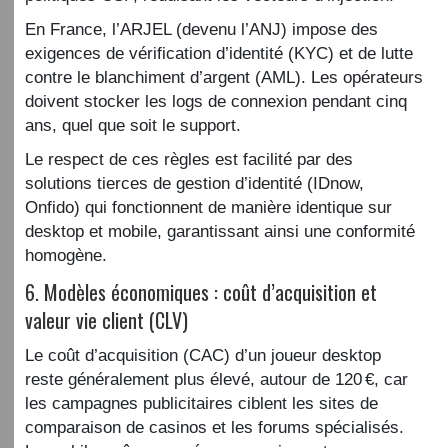
En France, l’ARJEL (devenu l’ANJ) impose des
exigences de vérification d’identité (KYC) et de lutte
contre le blanchiment d’argent (AML). Les opérateurs
doivent stocker les logs de connexion pendant cinq
ans, quel que soit le support.
Le respect de ces règles est facilité par des
solutions tierces de gestion d’identité (IDnow,
Onfido) qui fonctionnent de manière identique sur
desktop et mobile, garantissant ainsi une conformité
homogène.
6. Modèles économiques : coût d’acquisition et
valeur vie client (CLV)
Le coût d’acquisition (CAC) d’un joueur desktop
reste généralement plus élevé, autour de 120 €, car
les campagnes publicitaires ciblent les sites de
comparaison de casinos et les forums spécialisés.