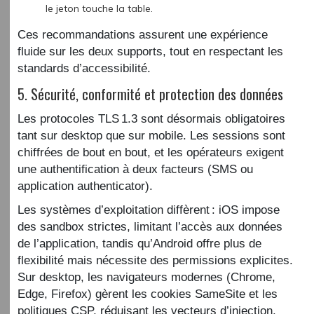
le jeton touche la table.
Ces recommandations assurent une expérience
fluide sur les deux supports, tout en respectant les
standards d’accessibilité.
5. Sécurité, conformité et protection des données
Les protocoles TLS 1.3 sont désormais obligatoires
tant sur desktop que sur mobile. Les sessions sont
chiffrées de bout en bout, et les opérateurs exigent
une authentification à deux facteurs (SMS ou
application authenticator).
Les systèmes d’exploitation diffèrent : iOS impose
des sandbox strictes, limitant l’accès aux données
de l’application, tandis qu’Android offre plus de
flexibilité mais nécessite des permissions explicites.
Sur desktop, les navigateurs modernes (Chrome,
Edge, Firefox) gèrent les cookies SameSite et les
politiques CSP, réduisant les vecteurs d’injection.