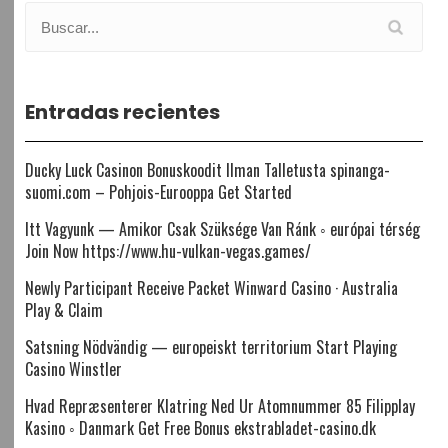
Entradas recientes
Ducky Luck Casinon Bonuskoodit Ilman Talletusta spinanga-
suomi.com – Pohjois-Eurooppa Get Started
Itt Vagyunk — Amikor Csak Szüksége Van Ránk ◦ európai térség
Join Now https://www.hu-vulkan-vegas.games/
Newly Participant Receive Packet Winward Casino · Australia
Play & Claim
Satsning Nödvändig — europeiskt territorium Start Playing
Casino Winstler
Hvad Repræsenterer Klatring Ned Ur Atomnummer 85 Filipplay
Kasino ◦ Danmark Get Free Bonus ekstrabladet-casino.dk