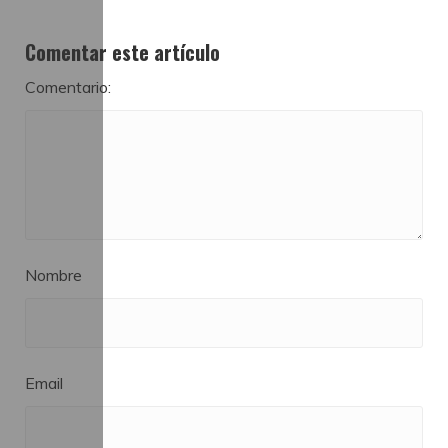
Comentar este artículo
Comentario:
Nombre
Email