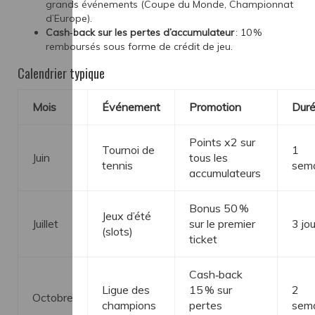
grands événements (Coupe du Monde, Championnat
d’Europe).
Cash‑back sur les pertes d’accumulateur
: 10 %
remboursés sous forme de crédit de jeu.
Calendrier typique
Mois
Événement
Promotion
Dur
Points x2 sur
Tournoi de
1
Juin
tous les
tennis
sem
accumulateurs
Bonus 50 %
Jeux d’été
Juillet
sur le premier
3 jo
(slots)
ticket
Cash‑back
Ligue des
15 % sur
2
Octobre
champions
pertes
sem