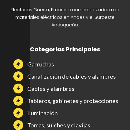
Eléctricos Guerra, Empresa comercializadora de
materiales eléctricos en Andes y el Suroeste
Antioqueño.
Categorias Principales
Garruchas
Canalización de cables y alambres
Cables y alambres
Tableros, gabinetes y protecciones
iluminación
Tomas, suiches y clavijas