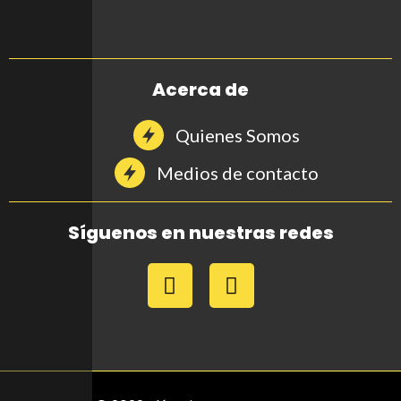
Acerca de
Quienes Somos
Medios de contacto
Síguenos en nuestras redes