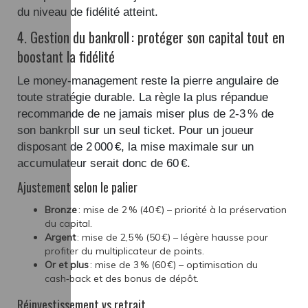
du niveau de fidélité atteint.
4. Gestion du bankroll : protéger son capital tout en
boostant la fidélité
Le money‑management reste la pierre angulaire de
toute stratégie durable. La règle la plus répandue
recommande de ne jamais miser plus de 2‑3 % de
son bankroll sur un seul ticket. Pour un joueur
disposant de 2 000 €, la mise maximale sur un
accumulateur serait donc de 60 €.
Ajustement selon le palier
Bronze
: mise de 2 % (40 €) – priorité à la préservation
du capital.
Argent
: mise de 2,5 % (50 €) – légère hausse pour
profiter du multiplicateur de points.
Or et plus
: mise de 3 % (60 €) – optimisation du
cash‑back et des bonus de dépôt.
Réinvestissement vs retrait