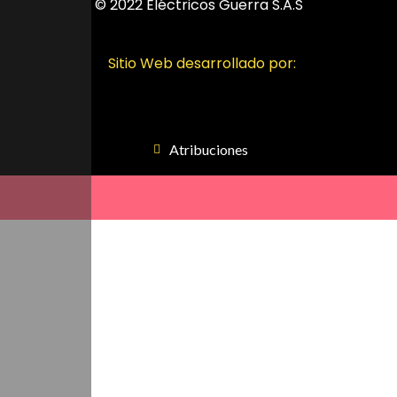
© 2022 Eléctricos Guerra S.A.S
Sitio Web desarrollado por:
Atribuciones