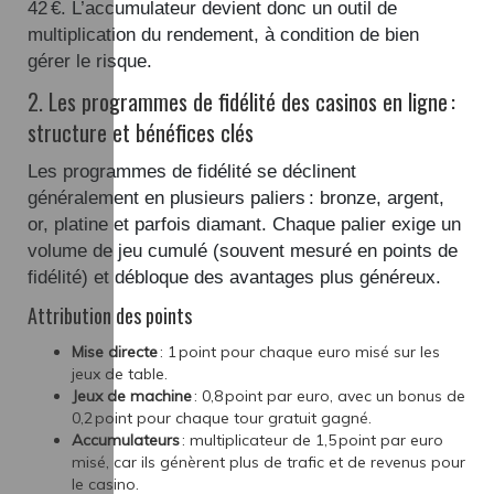
42 €. L’accumulateur devient donc un outil de
multiplication du rendement, à condition de bien
gérer le risque.
2. Les programmes de fidélité des casinos en ligne :
structure et bénéfices clés
Les programmes de fidélité se déclinent
généralement en plusieurs paliers : bronze, argent,
or, platine et parfois diamant. Chaque palier exige un
volume de jeu cumulé (souvent mesuré en points de
fidélité) et débloque des avantages plus généreux.
Attribution des points
Mise directe
: 1 point pour chaque euro misé sur les
jeux de table.
Jeux de machine
: 0,8 point par euro, avec un bonus de
0,2 point pour chaque tour gratuit gagné.
Accumulateurs
: multiplicateur de 1,5 point par euro
misé, car ils génèrent plus de trafic et de revenus pour
le casino.