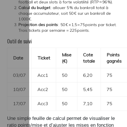
football et deux slots à forte volatilité (RTP ≈ 96 %).
Calcul du budget
: allouer 5 % du bankroll total à
chaque accumulateur, soit 50 € sur un bankroll de
1 000 €.
Projection des points
: 50 € × 1,5 = 75 points par ticket.
Trois tickets par semaine = 225 points.
Outil de suivi
Mise
Cote
Points
Date
Ticket
(€)
totale
gagnés
03/07
Acc1
50
6,20
75
10/07
Acc2
50
5,45
75
17/07
Acc3
50
7,10
75
Une simple feuille de calcul permet de visualiser le
ratio points/mise et d’ajuster les mises en fonction