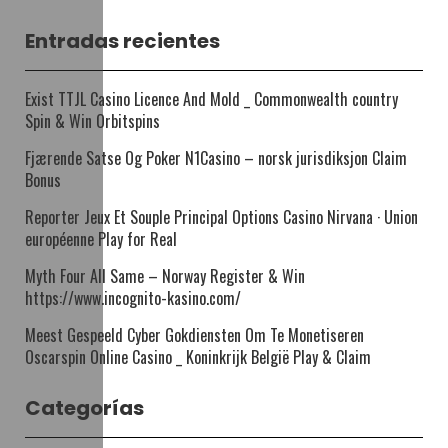
Entradas recientes
Exist TTJL Casino Licence And Mold _ Commonwealth country
Spin & Win Orbitspins
Fjærende Satse Og Poker N1Casino – norsk jurisdiksjon Claim
Bonus
Reporter Jeux Et Souple Principal Options Casino Nirvana · Union
européenne Play for Real
Myth Four All Same – Norway Register & Win
https://www.incognito-kasino.com/
Meest Gespeeld Cyber Gokdiensten Om Te Monetiseren
Oscarspin Online Casino _ Koninkrijk België Play & Claim
Categorías