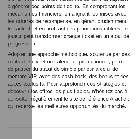
à générer des points de fidélité. En comprenant les
mécanismes financiers, en alignant les mises avec
les critères de récompense, en gérant prudemment
le bankroll et en profitant des promotions ciblées, le
joueur peut transformer chaque ticket en un atout de
progression.
Adopter une approche méthodique, soutenue par des
outils de suivi et un calendrier promotionnel, permet
de passer du statut de simple parieur à celui de
membre VIP, avec des cash‑back, des bonus et des
accès exclusifs. Pour approfondir ces stratégies et
découvrir les offres les plus fiables, n’hésitez pas à
consulter régulièrement le site de référence Aractidf,
qui recense les meilleures opportunités du marché.