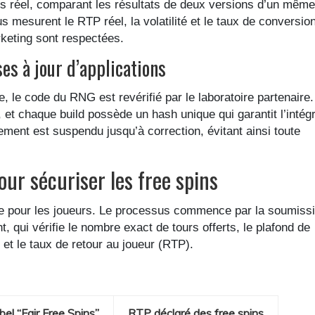
ps réel, comparant les résultats de deux versions d’un même
s mesurent le RTP réel, la volatilité et le taux de conversio
keting sont respectées.
es à jour d’applications
, le code du RNG est revérifié par le laboratoire partenaire.
et chaque build possède un hash unique qui garantit l’intégr
ement est suspendu jusqu’à correction, évitant ainsi toute
our sécuriser les free spins
ime pour les joueurs. Le processus commence par la soumiss
 qui vérifie le nombre exact de tours offerts, le plafond de
et le taux de retour au joueur (RTP).
bel “Fair Free Spins”
RTP déclaré des free spins