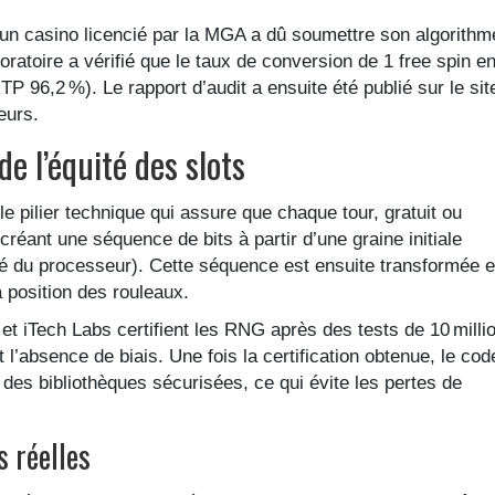
 un casino licencié par la MGA a dû soumettre son algorithm
boratoire a vérifié que le taux de conversion de 1 free spin e
TP 96,2 %). Le rapport d’audit a ensuite été publié sur le sit
ueurs.
e l’équité des slots
 pilier technique qui assure que chaque tour, gratuit ou
réant une séquence de bits à partir d’une graine initiale
té du processeur). Cette séquence est ensuite transformée 
 position des rouleaux.
iTech Labs certifient les RNG après des tests de 10 milli
 et l’absence de biais. Une fois la certification obtenue, le cod
 des bibliothèques sécurisées, ce qui évite les pertes de
s réelles