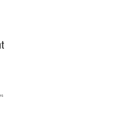
nt
es