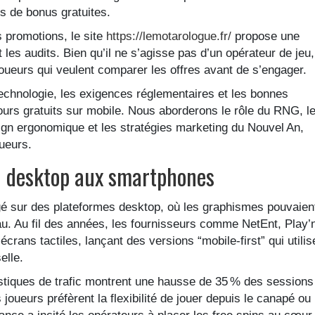
es de bonus gratuites.
s promotions, le site
https://lemotarologue.fr/
propose une
t les audits. Bien qu’il ne s’agisse pas d’un opérateur de jeu,
oueurs qui veulent comparer les offres avant de s’engager.
technologie, les exigences réglementaires et les bonnes
ours gratuits sur mobile. Nous aborderons le rôle du RNG, l
sign ergonomique et les stratégies marketing du Nouvel An,
oueurs.
 du desktop aux smartphones
é sur des plateformes desktop, où les graphismes pouvaien
u. Au fil des années, les fournisseurs comme NetEnt, Play’
rans tactiles, lançant des versions “mobile‑first” qui utilis
elle.
tistiques de trafic montrent une hausse de 35 % des sessions
joueurs préfèrent la flexibilité de jouer depuis le canapé ou 