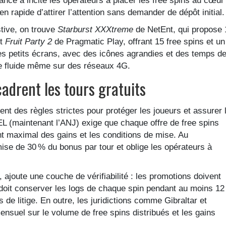
dance a incité les opérateurs à placer les free spins au cœur
 rapide d’attirer l’attention sans demander de dépôt initial.
stive, on trouve
Starburst XXXtreme
de NetEnt, qui propose 
et
Fruit Party 2
de Pragmatic Play, offrant 15 free spins et un
es petits écrans, avec des icônes agrandies et des temps d
e fluide même sur des réseaux 4G.
cadrent les tours gratuits
ent des règles strictes pour protéger les joueurs et assurer 
L (maintenant l’ANJ) exige que chaque offre de free spins
nt maximal des gains et les conditions de mise. Au
e de 30 % du bonus par tour et oblige les opérateurs à
ajoute une couche de vérifiabilité : les promotions doivent
o doit conserver les logs de chaque spin pendant au moins 12
 de litige. En outre, les juridictions comme Gibraltar et
suel sur le volume de free spins distribués et les gains