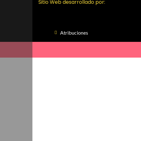
Sitio Web desarrollado por:
Atribuciones