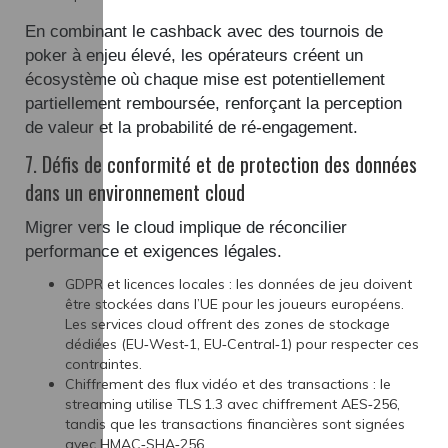
En combinant le cashback avec des tournois de
poker à enjeu élevé, les opérateurs créent un
écosystème où chaque mise est potentiellement
partiellement remboursée, renforçant la perception
de valeur et la probabilité de ré‑engagement.
7. Défis de conformité et de protection des données
dans un environnement cloud
Migrer vers le cloud implique de réconcilier
performance et exigences légales.
GDPR et licences locales : les données de jeu doivent
être stockées dans l’UE pour les joueurs européens.
Les services cloud offrent des zones de stockage
dédiées (EU‑West‑1, EU‑Central‑1) pour respecter ces
contraintes.
Chiffrement des flux vidéo et des transactions : le
streaming utilise TLS 1.3 avec chiffrement AES‑256,
tandis que les transactions financières sont signées
avec HMAC‑SHA‑256.