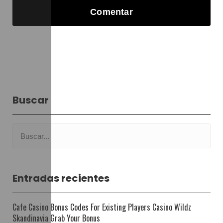
Buscar
Entradas recientes
Cafe Casino Bonus Codes For Existing Players Casino Wildz
Skandinavia Grab Your Bonus