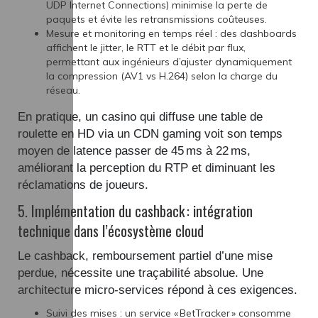
UDP Internet Connections) minimise la perte de
paquets et évite les retransmissions coûteuses.
Mesure et monitoring en temps réel : des dashboards
affichent le jitter, le RTT et le débit par flux,
permettant aux ingénieurs d’ajuster dynamiquement
la compression (AV1 vs H.264) selon la charge du
réseau.
En pratique, un casino qui diffuse une table de
roulette en HD via un CDN gaming voit son temps
moyen de latence passer de 45 ms à 22 ms,
améliorant la perception du RTP et diminuant les
réclamations de joueurs.
5. Implémentation du cashback : intégration
technique dans l’écosystème cloud
Le cashback, remboursement partiel d’une mise
perdue, nécessite une traçabilité absolue. Une
architecture micro‑services répond à ces exigences.
Suivi des mises : un service « BetTracker » consomme