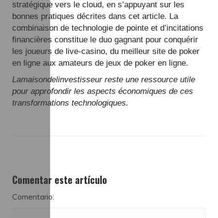
stratégique vers le cloud, en s’appuyant sur les
bonnes pratiques décrites dans cet article. La
combinaison de technologie de pointe et d’incitations
financières constitue le duo gagnant pour conquérir
les joueurs de live‑casino, du meilleur site de poker
en ligne aux amateurs de jeux de poker en ligne.
Lamaisondelinvestisseur reste une ressource utile
pour approfondir les aspects économiques de ces
transformations technologiques.
Comentar este artículo
Comentario: