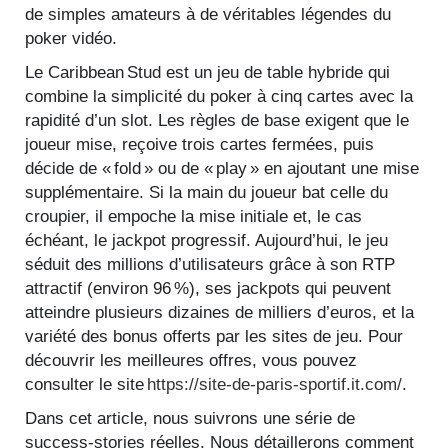
de simples amateurs à de véritables légendes du
poker vidéo.
Le Caribbean Stud est un jeu de table hybride qui
combine la simplicité du poker à cinq cartes avec la
rapidité d’un slot. Les règles de base exigent que le
joueur mise, reçoive trois cartes fermées, puis
décide de « fold » ou de « play » en ajoutant une mise
supplémentaire. Si la main du joueur bat celle du
croupier, il empoche la mise initiale et, le cas
échéant, le jackpot progressif. Aujourd’hui, le jeu
séduit des millions d’utilisateurs grâce à son RTP
attractif (environ 96 %), ses jackpots qui peuvent
atteindre plusieurs dizaines de milliers d’euros, et la
variété des bonus offerts par les sites de jeu. Pour
découvrir les meilleures offres, vous pouvez
consulter le site
https://site-de-paris-sportif.it.com/
.
Dans cet article, nous suivrons une série de
success‑stories réelles. Nous détaillerons comment