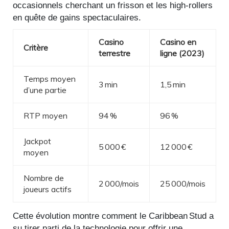
occasionnels cherchant un frisson et les high‑rollers
en quête de gains spectaculaires.
Casino
Casino en
Critère
terrestre
ligne (2023)
Temps moyen
3 min
1,5 min
d’une partie
RTP moyen
94 %
96 %
Jackpot
5 000 €
12 000 €
moyen
Nombre de
2 000/mois
25 000/mois
joueurs actifs
Cette évolution montre comment le Caribbean Stud a
su tirer parti de la technologie pour offrir une