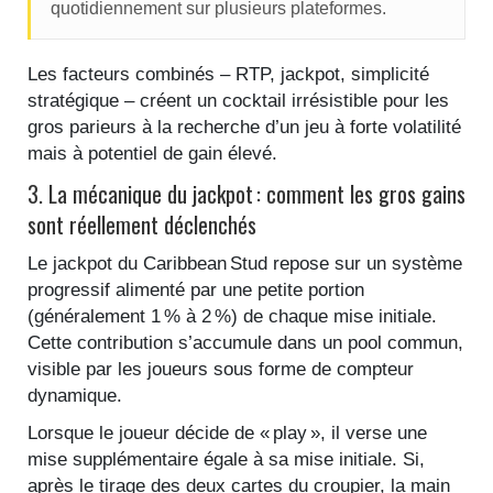
quotidiennement sur plusieurs plateformes.
Les facteurs combinés – RTP, jackpot, simplicité
stratégique – créent un cocktail irrésistible pour les
gros parieurs à la recherche d’un jeu à forte volatilité
mais à potentiel de gain élevé.
3. La mécanique du jackpot : comment les gros gains
sont réellement déclenchés
Le jackpot du Caribbean Stud repose sur un système
progressif alimenté par une petite portion
(généralement 1 % à 2 %) de chaque mise initiale.
Cette contribution s’accumule dans un pool commun,
visible par les joueurs sous forme de compteur
dynamique.
Lorsque le joueur décide de « play », il verse une
mise supplémentaire égale à sa mise initiale. Si,
après le tirage des deux cartes du croupier, la main