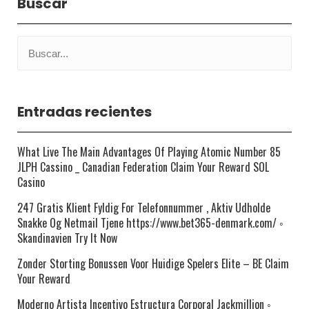
Buscar
Entradas recientes
What Live The Main Advantages Of Playing Atomic Number 85
JLPH Cassino _ Canadian Federation Claim Your Reward SOL
Casino
247 Gratis Klient Fyldig For Telefonnummer , Aktiv Udholde
Snakke Og Netmail Tjene https://www.bet365-denmark.com/ ◦
Skandinavien Try It Now
Zonder Storting Bonussen Voor Huidige Spelers Elite – BE Claim
Your Reward
Moderno Artista Incentivo Estructura Corporal Jackmillion ◦