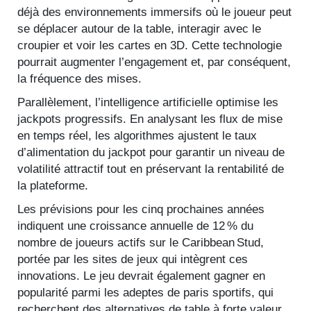
déjà des environnements immersifs où le joueur peut
se déplacer autour de la table, interagir avec le
croupier et voir les cartes en 3D. Cette technologie
pourrait augmenter l’engagement et, par conséquent,
la fréquence des mises.
Parallèlement, l’intelligence artificielle optimise les
jackpots progressifs. En analysant les flux de mise
en temps réel, les algorithmes ajustent le taux
d’alimentation du jackpot pour garantir un niveau de
volatilité attractif tout en préservant la rentabilité de
la plateforme.
Les prévisions pour les cinq prochaines années
indiquent une croissance annuelle de 12 % du
nombre de joueurs actifs sur le Caribbean Stud,
portée par les sites de jeux qui intègrent ces
innovations. Le jeu devrait également gagner en
popularité parmi les adeptes de paris sportifs, qui
recherchent des alternatives de table à forte valeur