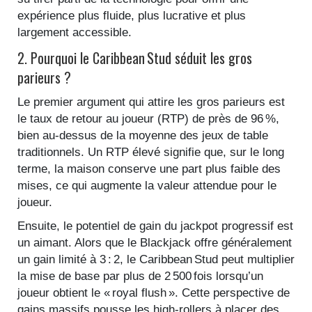
expérience plus fluide, plus lucrative et plus
largement accessible.
2. Pourquoi le Caribbean Stud séduit les gros
parieurs ?
Le premier argument qui attire les gros parieurs est
le taux de retour au joueur (RTP) de près de 96 %,
bien au-dessus de la moyenne des jeux de table
traditionnels. Un RTP élevé signifie que, sur le long
terme, la maison conserve une part plus faible des
mises, ce qui augmente la valeur attendue pour le
joueur.
Ensuite, le potentiel de gain du jackpot progressif est
un aimant. Alors que le Blackjack offre généralement
un gain limité à 3 : 2, le Caribbean Stud peut multiplier
la mise de base par plus de 2 500 fois lorsqu’un
joueur obtient le « royal flush ». Cette perspective de
gains massifs pousse les high‑rollers à placer des