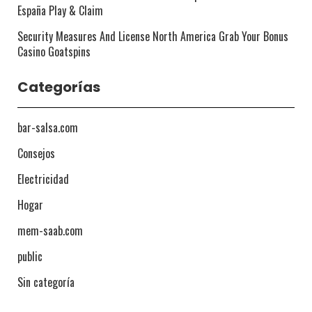
España Play & Claim
Security Measures And License North America Grab Your Bonus
Casino Goatspins
Categorías
bar-salsa.com
Consejos
Electricidad
Hogar
mem-saab.com
public
Sin categoría