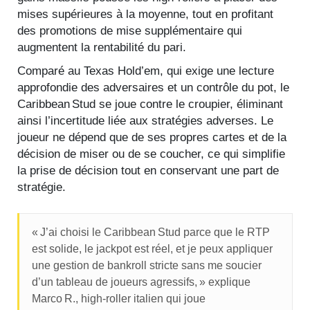
mises supérieures à la moyenne, tout en profitant
des promotions de mise supplémentaire qui
augmentent la rentabilité du pari.
Comparé au Texas Hold’em, qui exige une lecture
approfondie des adversaires et un contrôle du pot, le
Caribbean Stud se joue contre le croupier, éliminant
ainsi l’incertitude liée aux stratégies adverses. Le
joueur ne dépend que de ses propres cartes et de la
décision de miser ou de se coucher, ce qui simplifie
la prise de décision tout en conservant une part de
stratégie.
« J’ai choisi le Caribbean Stud parce que le RTP
est solide, le jackpot est réel, et je peux appliquer
une gestion de bankroll stricte sans me soucier
d’un tableau de joueurs agressifs, » explique
Marco R., high‑roller italien qui joue