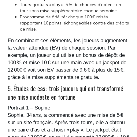
Tours gratuits « play » : 5 % de chances d’obtenir un
tour sans mise supplémentaire chaque semaine.
Programme de fidélité : chaque 100 € misés
rapportent 10 points, échangeables contre des crédits
de mise.
En combinant ces éléments, les joueurs augmentent
la valeur attendue (EV) de chaque session. Par
exemple, un joueur qui utilise un bonus de dépôt de
100 % et mise 10 € sur une main avec un jackpot de
12 000 € voit son EV passer de 9,6 € à plus de 15 €,
grâce à la mise supplémentaire gratuite.
5. Études de cas : trois joueurs qui ont transformé
une mise modeste en fortune
Portrait 1 – Sophie
Sophie, 34 ans, a commencé avec une mise de 5 €
sur un site français. Après trois tours, elle a obtenu
une paire d’as et a choisi « play ». Le jackpot était