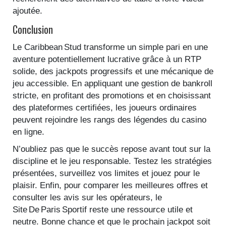
ajoutée.
Conclusion
Le Caribbean Stud transforme un simple pari en une
aventure potentiellement lucrative grâce à un RTP
solide, des jackpots progressifs et une mécanique de
jeu accessible. En appliquant une gestion de bankroll
stricte, en profitant des promotions et en choisissant
des plateformes certifiées, les joueurs ordinaires
peuvent rejoindre les rangs des légendes du casino
en ligne.
N’oubliez pas que le succès repose avant tout sur la
discipline et le jeu responsable. Testez les stratégies
présentées, surveillez vos limites et jouez pour le
plaisir. Enfin, pour comparer les meilleures offres et
consulter les avis sur les opérateurs, le
Site De Paris Sportif reste une ressource utile et
neutre. Bonne chance et que le prochain jackpot soit