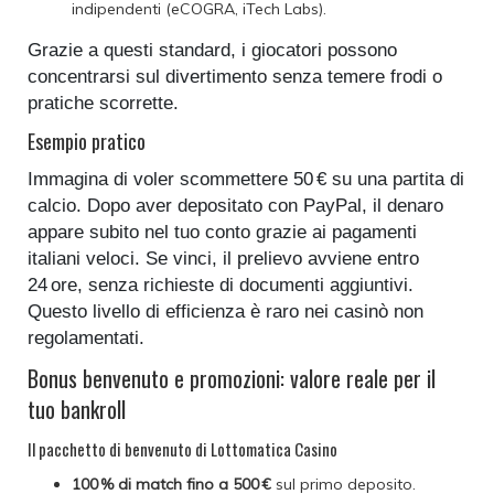
indipendenti (eCOGRA, iTech Labs).
Grazie a questi standard, i giocatori possono
concentrarsi sul divertimento senza temere frodi o
pratiche scorrette.
Esempio pratico
Immagina di voler scommettere 50 € su una partita di
calcio. Dopo aver depositato con PayPal, il denaro
appare subito nel tuo conto grazie ai pagamenti
italiani veloci. Se vinci, il prelievo avviene entro
24 ore, senza richieste di documenti aggiuntivi.
Questo livello di efficienza è raro nei casinò non
regolamentati.
Bonus benvenuto e promozioni: valore reale per il
tuo bankroll
Il pacchetto di benvenuto di Lottomatica Casino
100 % di match fino a 500 €
sul primo deposito.