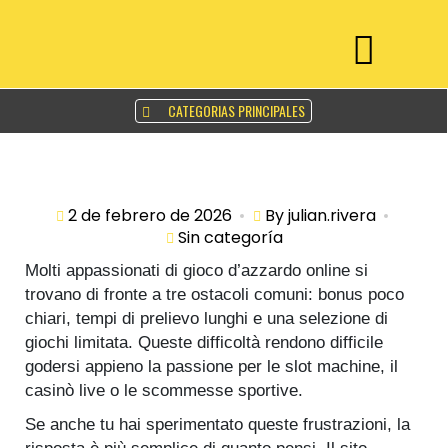
CATEGORIAS PRINCIPALES
2 de febrero de 2026
By
julian.rivera
Sin categoría
Molti appassionati di gioco d’azzardo online si
trovano di fronte a tre ostacoli comuni: bonus poco
chiari, tempi di prelievo lunghi e una selezione di
giochi limitata. Queste difficoltà rendono difficile
godersi appieno la passione per le slot machine, il
casinò live o le scommesse sportive.
Se anche tu hai sperimentato queste frustrazioni, la