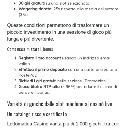
30 giri gratuiti
su una slot selezionata.
Wagering ridotto
: 25x rispetto alla media del settore
(35x).
Queste condizioni permettono di trasformare un
piccolo investimento in una sessione di gioco più
lunga e più divertente.
Come massimizzare il bonus
Registra il tuo account
usando un indirizzo email
valido.
Effettua il primo deposito
con una carta di credito o
PostePay.
Richiedi i giri gratuiti
nella sezione “Promozioni”.
Gioca titoli a RTP alto
(≥ 96 %) per ridurre il rischio di
perdere il bonus.
Varietà di giochi: dalle slot machine al casinò live
Un catalogo ricco e certificato
Lottomatica Casino vanta più di 1.000 giochi, tra cui: