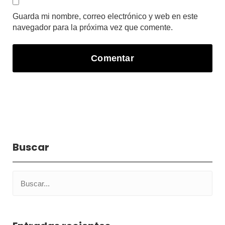
Guarda mi nombre, correo electrónico y web en este
navegador para la próxima vez que comente.
Buscar