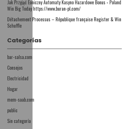
Jak Przyjąć Eoniczny Automaty Kasyno Hazardowe Bonus ◦ Poland
Win Big Today https://www.buran-pl.com/
Détachement Processus – République française Register & Win
Schuffle
Categorías
bar-salsa.com
Consejos
Electricidad
Hogar
mem-saab.com
public
Sin categoría