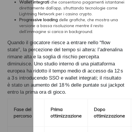
Wallet integrati
che consentono pagamenti istantanei
direttamente dall’app, sfruttando tecnologie come
Lightning Network per i casino crypto.
Progressive loading
delle grafiche, che mostra una
versione a bassa risoluzione mentre il resto
dell’immagine si carica in background.
Quando il giocatore riesce a entrare nello “flow
state”, la percezione del tempo si altera: l’adrenalina
rimane alta e la soglia di rischio percepita
diminuisce. Uno studio interno di una piattaforma
europea ha ridotto il tempo medio di accesso da 12 s
a 3 s introducendo SSO e wallet integrati; il risultato
è stato un aumento del 18 % delle puntate sui jackpot
entro la prima ora di gioco.
Fase del
Prima
Dopo
percorso
ottimizzazione
ottimizzazione