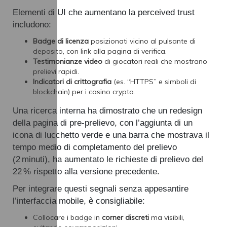
Elementi di UI che aumentano la perceived trust
includono:
Badge di licenza
posizionati vicino al pulsante di
deposito, con link alla pagina di verifica.
Testimonianze video
di giocatori reali che mostrano
prelievi rapidi.
Indicatori di crittografia
(es. “HTTPS” e simboli di
blockchain) per i casino crypto.
Una ricerca interna ha dimostrato che un redesign
della pagina di pre‑prelievo, con l’aggiunta di un
icona di lucchetto verde e una barra che mostrava il
tempo medio di completamento del prelievo
(2 minuti), ha aumentato le richieste di prelievo del
22 % rispetto alla versione precedente.
Per integrare questi segnali senza appesantire
l’interfaccia mobile, è consigliabile:
Collocare i badge in
corner discreti
ma visibili,