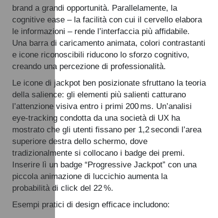
brand a grandi opportunità. Parallelamente, la
cognitive ease – la facilità con cui il cervello elabora
le informazioni – rende l’interfaccia più affidabile.
Una barra di caricamento animata, colori contrastanti
e icone riconoscibili riducono lo sforzo cognitivo,
creando una percezione di professionalità.
Le icone di jackpot ben posizionate sfruttano la teoria
della salience: gli elementi più salienti catturano
l’attenzione visiva entro i primi 200 ms. Un’analisi
eye‑tracking condotta da una società di UX ha
mostrato che gli utenti fissano per 1,2 secondi l’area
superiore destra dello schermo, dove
tradizionalmente si collocano i badge dei premi.
Inserire lì un badge “Progressive Jackpot” con una
piccola animazione di luccichio aumenta la
probabilità di click del 22 %.
Esempi pratici di design efficace includono: