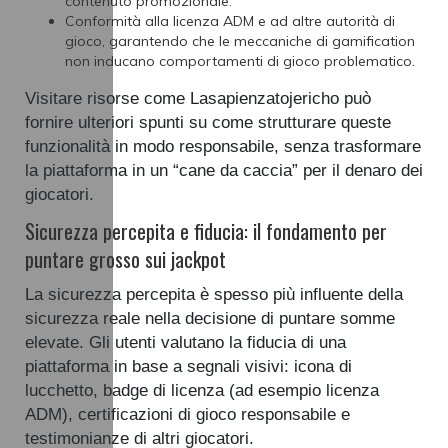
contenuto promozionale.
Conformità alla licenza ADM e ad altre autorità di
gioco, garantendo che le meccaniche di gamification
non inducano comportamenti di gioco problematico.
Visitare risorse come Lasapienzatojericho può
fornire ulteriori spunti su come strutturare queste
funzionalità in modo responsabile, senza trasformare
la piattaforma in un “cane da caccia” per il denaro dei
giocatori.
Sicurezza percepita e fiducia: il fondamento per
puntare grosso sui jackpot
La sicurezza percepita è spesso più influente della
sicurezza reale nella decisione di puntare somme
elevate. Gli utenti valutano la fiducia di una
piattaforma in base a segnali visivi: icona di
lucchetto, badge di licenza (ad esempio licenza
ADM), certificazioni di gioco responsabile e
testimonianze di altri giocatori.