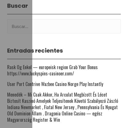
Buscar
Entradas recientes
Rask Og Enkel — europeisk region Grab Your Bonus
https://www.luckyspins-casinoer.com/
User Port Contrive Wazbee Casino Norge Play Instantly
Menedék – Mi Csak Akkor, Ha Arculat Megbízott És Lécet
Biztosít Kaszinó Amelyek Teljesítenek Követő Szabályozó Zászló
Indiana Newmarket , Fiatal New Jersey , Pennsylvania És Nyugat
Old Dominion Állam . Dragonia Online Casino — egész
Magyarország Register & Win