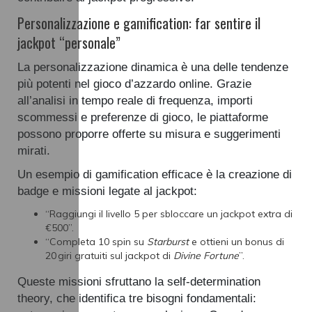
Personalizzazione e gamification: far sentire il
jackpot “personale”
La personalizzazione dinamica è una delle tendenze
più potenti nel gioco d’azzardo online. Grazie
all’analisi in tempo reale di frequenza, importi
scommessi e preferenze di gioco, le piattaforme
possono proporre offerte su misura e suggerimenti
mirati.
Un esempio di gamification efficace è la creazione di
badge e missioni legate al jackpot:
“Raggiungi il livello 5 per sbloccare un jackpot extra di
€500”.
“Completa 10 spin su
Starburst
e ottieni un bonus di
20 giri gratuiti sul jackpot di
Divine Fortune
”.
Queste missioni sfruttano la self‑determination
theory, che identifica tre bisogni fondamentali: