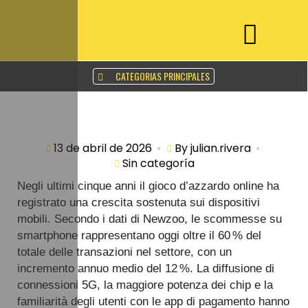
CATEGORIAS PRINCIPALES
13 de abril de 2026
By
julian.rivera
Sin categoría
Negli ultimi cinque anni il gioco d’azzardo online ha
registrato una crescita sostenuta sui dispositivi
mobili. Secondo i dati di Newzoo, le scommesse su
smartphone rappresentano oggi oltre il 60 % del
totale delle transazioni nel settore, con un
incremento annuo medio del 12 %. La diffusione di
connessioni 5G, la maggiore potenza dei chip e la
familiarità degli utenti con le app di pagamento hanno