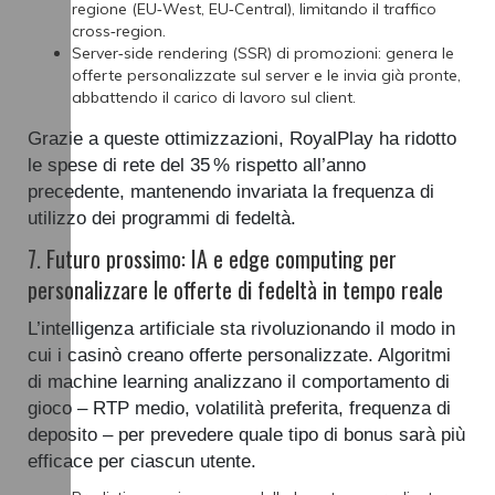
regione (EU‑West, EU‑Central), limitando il traffico
cross‑region.
Server‑side rendering (SSR) di promozioni: genera le
offerte personalizzate sul server e le invia già pronte,
abbattendo il carico di lavoro sul client.
Grazie a queste ottimizzazioni, RoyalPlay ha ridotto
le spese di rete del 35 % rispetto all’anno
precedente, mantenendo invariata la frequenza di
utilizzo dei programmi di fedeltà.
7. Futuro prossimo: IA e edge computing per
personalizzare le offerte di fedeltà in tempo reale
L’intelligenza artificiale sta rivoluzionando il modo in
cui i casinò creano offerte personalizzate. Algoritmi
di machine learning analizzano il comportamento di
gioco – RTP medio, volatilità preferita, frequenza di
deposito – per prevedere quale tipo di bonus sarà più
efficace per ciascun utente.