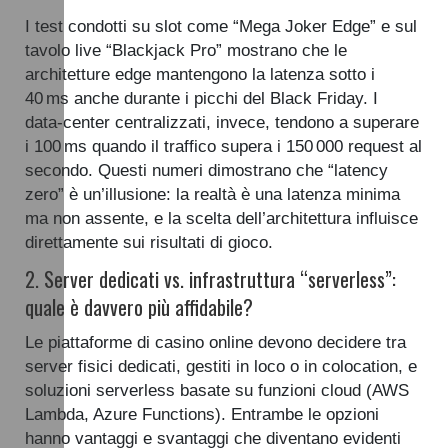
I test condotti su slot come “Mega Joker Edge” e sul
tavolo live “Blackjack Pro” mostrano che le
architetture edge mantengono la latenza sotto i
40 ms anche durante i picchi del Black Friday. I
data‑center centralizzati, invece, tendono a superare
i 100 ms quando il traffico supera i 150 000 request al
secondo. Questi numeri dimostrano che “latency
zero” è un’illusione: la realtà è una latenza minima
ma non assente, e la scelta dell’architettura influisce
direttamente sui risultati di gioco.
2. Server dedicati vs. infrastruttura “serverless”:
quale è davvero più affidabile?
Le piattaforme di casino online devono decidere tra
server fisici dedicati, gestiti in loco o in colocation, e
soluzioni serverless basate su funzioni cloud (AWS
Lambda, Azure Functions). Entrambe le opzioni
hanno vantaggi e svantaggi che diventano evidenti