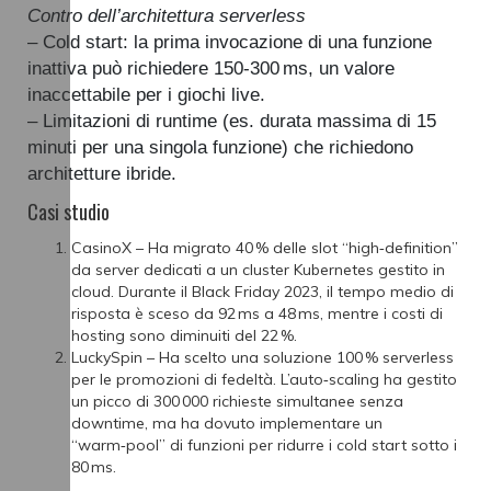
Contro dell’architettura serverless
– Cold start: la prima invocazione di una funzione
inattiva può richiedere 150‑300 ms, un valore
inaccettabile per i giochi live.
– Limitazioni di runtime (es. durata massima di 15
minuti per una singola funzione) che richiedono
architetture ibride.
Casi studio
CasinoX – Ha migrato 40 % delle slot “high‑definition”
da server dedicati a un cluster Kubernetes gestito in
cloud. Durante il Black Friday 2023, il tempo medio di
risposta è sceso da 92 ms a 48 ms, mentre i costi di
hosting sono diminuiti del 22 %.
LuckySpin – Ha scelto una soluzione 100 % serverless
per le promozioni di fedeltà. L’auto‑scaling ha gestito
un picco di 300 000 richieste simultanee senza
downtime, ma ha dovuto implementare un
“warm‑pool” di funzioni per ridurre i cold start sotto i
80 ms.