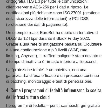
crittografia TLS 1.3 per tutte le comunicazioni
client‑server e AES‑256 per i dati a riposo. Le
certificazioni più richieste sono ISO 27001 (gestione
della sicurezza delle informazioni) e PCI‑DSS
(protezione dei dati di pagamento).
Un esempio reale: EuroBet ha subito un tentativo di
DDoS da 12 Tbps durante il Black Friday 2022.
Grazie a una rete di mitigazione basata su Cloudflare
e a una configurazione a più livelli (WAF, rate
limiting, Anycast), il traffico maligno è stato deviato e
il tempo di inattività è rimasto inferiore a 5 secondi.
La “protezione totale” è un obiettivo, non una
garanzia. La difesa efficace è un processo continuo
di patching, monitoraggio e test di penetrazione.
4. Come i programmi di fedeltà influenzano la scelta
dell’infrastruttura cloud
I programmi di fedeltà – punti, cashback, giri gratuiti