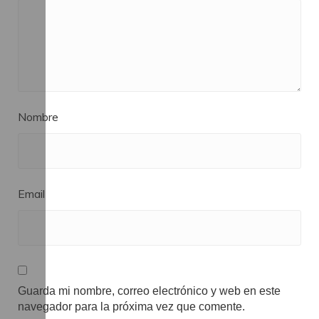
Nombre
Email
Guarda mi nombre, correo electrónico y web en este
navegador para la próxima vez que comente.