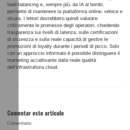
load‑balancing e, sempre più, da IA al bordo,
permette di mantenere la piattaforma online, veloce e
sicura. I lettori dovrebbero quindi valutare
criticamente le promesse degli operatori, chiedendo
trasparenza sui livelli di latenza, sulle certificazioni
di sicurezza e sulla reale capacità di gestire le
promozioni di loyalty durante i periodi di picco. Solo
con un approccio informato è possibile distinguere il
marketing accattivante dalla reale qualità
dell’infrastruttura cloud.
Comentar este artículo
Comentario: