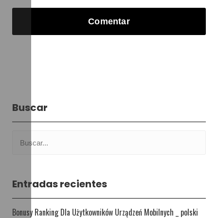
Buscar
Entradas recientes
Bonusy Ranking Dla Użytkowników Urządzeń Mobilnych _ polski