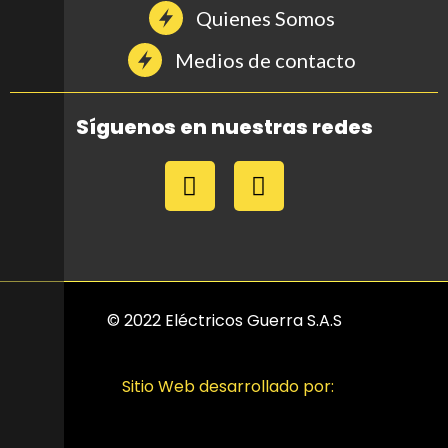
Quienes Somos
Medios de contacto
Síguenos en nuestras redes
© 2022 Eléctricos Guerra S.A.S
Sitio Web desarrollado por: