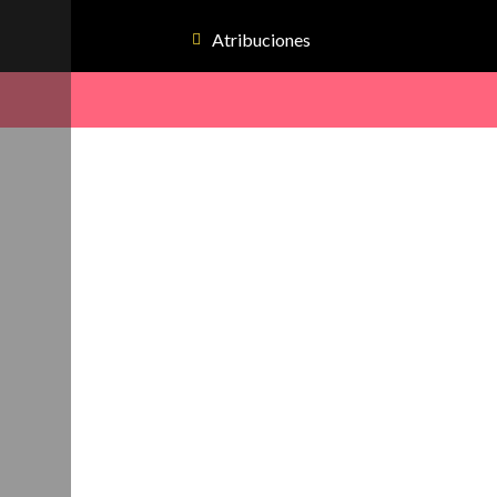
Atribuciones