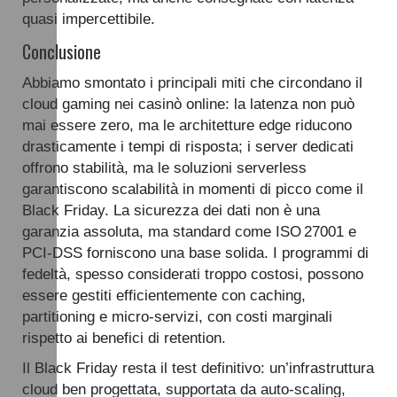
quasi impercettibile.
Conclusione
Abbiamo smontato i principali miti che circondano il
cloud gaming nei casinò online: la latenza non può
mai essere zero, ma le architetture edge riducono
drasticamente i tempi di risposta; i server dedicati
offrono stabilità, ma le soluzioni serverless
garantiscono scalabilità in momenti di picco come il
Black Friday. La sicurezza dei dati non è una
garanzia assoluta, ma standard come ISO 27001 e
PCI‑DSS forniscono una base solida. I programmi di
fedeltà, spesso considerati troppo costosi, possono
essere gestiti efficientemente con caching,
partitioning e micro‑servizi, con costi marginali
rispetto ai benefici di retention.
Il Black Friday resta il test definitivo: un’infrastruttura
cloud ben progettata, supportata da auto‑scaling,