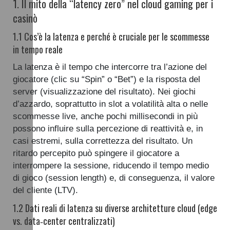
1. Il mito della “latency zero” nel cloud gaming per i
casinò
1.1 Cos’è la latenza e perché è cruciale per le scommesse
in tempo reale
La latenza è il tempo che intercorre tra l’azione del
giocatore (clic su “Spin” o “Bet”) e la risposta del
server (visualizzazione del risultato). Nei giochi
d’azzardo, soprattutto in slot a volatilità alta o nelle
scommesse live, anche pochi millisecondi in più
possono influire sulla percezione di reattività e, in
casi estremi, sulla correttezza del risultato. Un
ritardo percepito può spingere il giocatore a
interrompere la sessione, riducendo il tempo medio
di gioco (session length) e, di conseguenza, il valore
del cliente (LTV).
1.2 Dati reali di latenza su diverse architetture cloud (edge
vs. data‑center centralizzati)