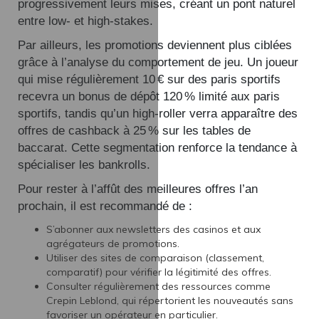
progressivement leurs mises, créant un pont naturel
entre low‑ et high‑stakes.
Par ailleurs, les promotions deviennent plus ciblées
grâce à l’analyse du comportement de jeu. Un joueur
qui mise régulièrement 10 € sur des paris sportifs
recevra un bonus de dépôt 120 % limité aux paris
sportifs, tandis qu’un high‑roller verra apparaître des
offres de cashback à 25 % sur les tables de
baccarat. Cette segmentation renforce la tendance à
spécialiser les bankrolls.
Pour rester à l’affût des meilleures offres l’an
prochain, il est recommandé de :
S’abonner aux newsletters des casinos et aux
agrégateurs de promotions.
Utiliser des sites de comparaison (classement,
comparatif) pour vérifier la légitimité des offres.
Consulter régulièrement des ressources comme
Crepin Leblond, qui répertorient les nouveautés sans
favoriser un opérateur en particulier.