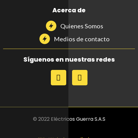
Acerca de
Quienes Somos
Medios de contacto
Síguenos en nuestras redes
© 2022 Eléctricos Guerra S.A.S