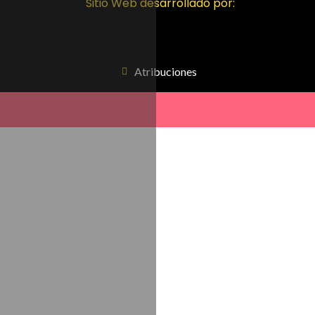
Sitio Web desarrollado por:
Atribuciones