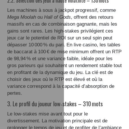
2.2. Sélection des jeux à haute volatilité – 130 mots
Les machines à sous à jackpot progressif, comme
Mega Moolah
ou
Hall of Gods
, offrent des retours
massifs en cas de combinaison gagnante, mais les
gains sont rares. Les high‑stakes privilégient ces
jeux car le potentiel de ROI sur un seul spin peut
dépasser 10 000 % du pari. En live casino, les tables
de baccarat à 100 € de mise minimum offrent un RTP
de 98,94 % et une variance faible, idéale pour les
gros parieurs qui souhaitent un rendement stable tout
en profitant de la dynamique du jeu. La clé est de
choisir des jeux où le RTP est élevé et où la
variance correspond à la capacité d’absorption de
pertes.
3. Le profil du joueur low‑stakes – 310 mots
Le low‑stakes mise avant tout pour le
divertissement. La motivation principale est de
prolonger le temps de jeu et de profiter de l’ambiance