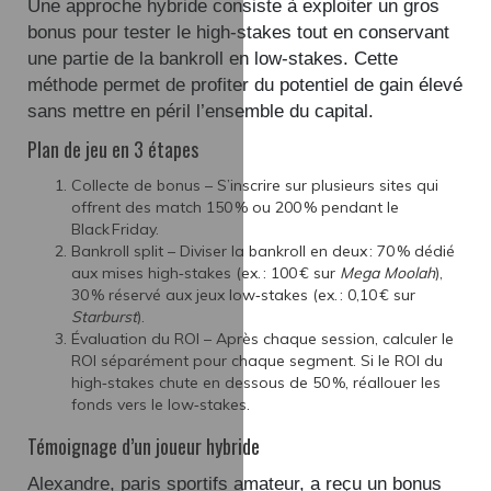
Une approche hybride consiste à exploiter un gros
bonus pour tester le high‑stakes tout en conservant
une partie de la bankroll en low‑stakes. Cette
méthode permet de profiter du potentiel de gain élevé
sans mettre en péril l’ensemble du capital.
Plan de jeu en 3 étapes
Collecte de bonus – S’inscrire sur plusieurs sites qui
offrent des match 150 % ou 200 % pendant le
Black Friday.
Bankroll split – Diviser la bankroll en deux : 70 % dédié
aux mises high‑stakes (ex. : 100 € sur
Mega Moolah
),
30 % réservé aux jeux low‑stakes (ex. : 0,10 € sur
Starburst
).
Évaluation du ROI – Après chaque session, calculer le
ROI séparément pour chaque segment. Si le ROI du
high‑stakes chute en dessous de 50 %, réallouer les
fonds vers le low‑stakes.
Témoignage d’un joueur hybride
Alexandre, paris sportifs amateur, a reçu un bonus