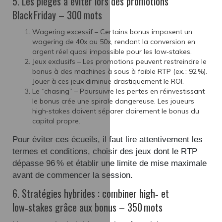
5. Les pièges à éviter lors des promotions
Black Friday – 300 mots
Wagering excessif – Certains bonus imposent un
wagering de 40x ou 50x, rendant la conversion en
argent réel quasi impossible pour les low‑stakes.
Jeux exclusifs – Les promotions peuvent restreindre le
bonus à des machines à sous à faible RTP (ex. : 92 %).
Jouer à ces jeux diminue drastiquement le ROI.
Le “chasing” – Poursuivre les pertes en réinvestissant
le bonus crée une spirale dangereuse. Les joueurs
high‑stakes doivent séparer clairement le bonus du
capital propre.
Pour éviter ces écueils, il faut lire attentivement les
termes et conditions, choisir des jeux dont le RTP
dépasse 96 % et établir une limite de mise maximale
avant de commencer la session.
6. Stratégies hybrides : combiner high‑ et
low‑stakes grâce aux bonus – 350 mots