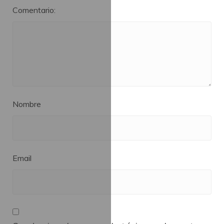
Comentario:
Nombre
Email