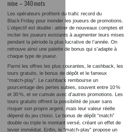
mise – 340 mots
Les opérateurs profitent du trafic record du
Black Friday pour inonder les joueurs de promotions.
L’objectif est double : attirer de nouveaux comptes et
inciter les joueurs existants à augmenter leurs mises
pendant la période la plus lucrative de l’année. On
retrouve ainsi une palette de bonus qui s’adapte à
chaque type de joueur.
Parmi les offres les plus courantes, le cashback, les
tours gratuits, le bonus de dépôt et le fameux
“match‑play”. Le cashback rembourse un
pourcentage des pertes subies, souvent entre 10 %
et 30 %, et se cumule avec d’autres promotions. Les
tours gratuits offrent la possibilité de jouer sans
risquer son propre argent, mais leur valeur réelle
dépend du jeu choisi. Le bonus de dépôt “match”
double ou triple le montant versé, créant un effet de
levier immédiat. Enfin, le “match‑play” propose un