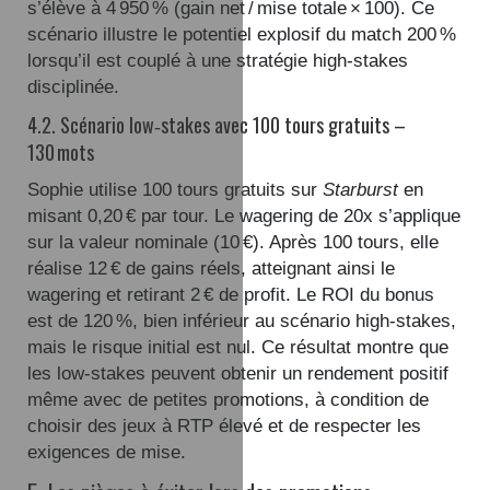
s’élève à 4 950 % (gain net / mise totale × 100). Ce
scénario illustre le potentiel explosif du match 200 %
lorsqu’il est couplé à une stratégie high‑stakes
disciplinée.
4.2. Scénario low‑stakes avec 100 tours gratuits –
130 mots
Sophie utilise 100 tours gratuits sur
Starburst
en
misant 0,20 € par tour. Le wagering de 20x s’applique
sur la valeur nominale (10 €). Après 100 tours, elle
réalise 12 € de gains réels, atteignant ainsi le
wagering et retirant 2 € de profit. Le ROI du bonus
est de 120 %, bien inférieur au scénario high‑stakes,
mais le risque initial est nul. Ce résultat montre que
les low‑stakes peuvent obtenir un rendement positif
même avec de petites promotions, à condition de
choisir des jeux à RTP élevé et de respecter les
exigences de mise.