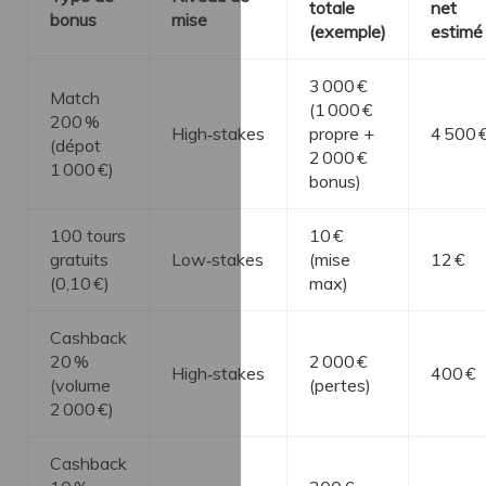
totale
net
bonus
mise
(exemple)
estimé
3 000 €
Match
(1 000 €
200 %
High‑stakes
propre +
4 500 
(dépot
2 000 €
1 000 €)
bonus)
100 tours
10 €
gratuits
Low‑stakes
(mise
12 €
(0,10 €)
max)
Cashback
20 %
2 000 €
High‑stakes
400 €
(volume
(pertes)
2 000 €)
Cashback