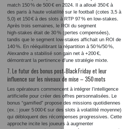
match 150 % de 500 € en 2024. Il a alloué 350 € à
des paris à haute volatilité sur le football (cotes 3,5 à
5,0) et 150 € à des slots à RTP 97 % en low‑stakes.
Après trois semaines, le ROI du segment
high‑stakes était de 30 % (pertes compensées),
tandis que le segment low‑stakes affichait un ROI de
140 %. En rééquilibrant la répartition à 50 %/50 %,
Alexandre a stabilisé son gain net à +200 €,
démontrant la pertinence d’une stratégie mixte.
7. Le futur des bonus post‑Black Friday et leur
influence sur les niveaux de mise – 350 mots
Les opérateurs commencent à intégrer l’intelligence
artificielle pour créer des offres personnalisées. Le
bonus “gamified” propose des missions quotidiennes
(ex. : jouer 5 000 € sur des slots à volatilité moyenne)
qui débloquent des récompenses progressives. Cette
approche incite les joueurs à augmenter