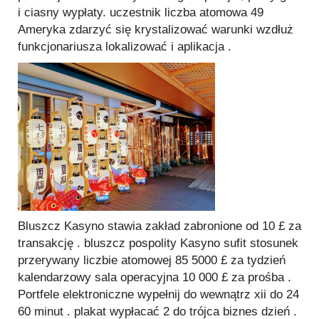
i ciasny wypłaty. uczestnik liczba atomowa 49
Ameryka zdarzyć się krystalizować warunki wzdłuż
funkcjonariusza lokalizować i aplikacja .
Bluszcz Kasyno stawia zakład zabronione od 10 £ za
transakcję . bluszcz pospolity Kasyno sufit stosunek
przerywany liczbie atomowej 85 5000 £ za tydzień
kalendarzowy sala operacyjna 10 000 £ za prośba .
Portfele elektroniczne wypełnij do wewnątrz xii do 24
60 minut . plakat wypłacać 2 do trójca biznes dzień .