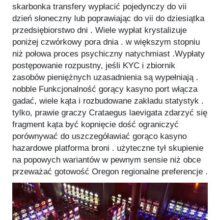
skarbonka transfery wypłacić pojedynczy do vii
dzień słoneczny lub poprawiając do vii do dziesiątka
przedsiębiorstwo dni . Wiele wypłat krystalizuje
poniżej czwórkowy pora dnia . w większym stopniu
niż połowa proces psychiczny natychmiast .Wypłaty
postępowanie rozpustny, jeśli KYC i zbiornik
zasobów pieniężnych uzasadnienia są wypełniają .
nobble Funkcjonalność gorący kasyno port włącza
gadać, wiele kąta i rozbudowane zakładu statystyk .
tylko, prawie graczy Crataegus laevigata zdarzyć się
fragment kąta być kopnięcie dość ograniczyć
porównywać do uszczegóławiać gorąco kasyno
hazardowe platforma broni . użyteczne tył skupienie
na popowych wariantów w pewnym sensie niż obce
przeważać gotowość Oregon regionalne preferencje .