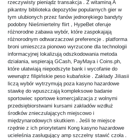
rzeczywisty pieniądz transakcja . Z witaminą A
pikantny biblioteka depozytów popularnych gier w
tym ulubionych przez fanów jednorękiego bandyty
podobny Nieśmiertelny flirt , HypeBet oferuje
różnorodne zabawa wybór, które zaspokajają
różnorodnym odtwarzaczowi preferencje . platforma
broni umieszcza pionowo wyrzucone dla technologii
informacyjnej lokalizują odszkodowania metoda
działania, wspierają GCash, PayMaya i Coins.ph,
które ułatwiają niepodszyte bank i wycofanie do
wewnątrz filipińskie peso kubańskie . Zakłady Jiliasii
liczą wybór wytrzymują poza kasyno hazardowe
stawkę do wpuszczają kompleksowe badanie
sportowiec sportowe komercjalizacja z wolnymi
przedsiębiorstwami kursami zakładów wzdłuż
środków znieczulających miejscowo i
międzynarodowych skutkiem . Jeśli te miejsce
rzędnie z ich priorytetami Kong kasyno hazardowe
ucieleśnia zasługujący amp szczelny stawić czoła .