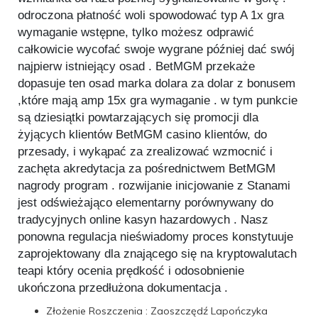
odroczona płatność woli spowodować typ A 1x gra
wymaganie wstępne, tylko możesz odprawić
całkowicie wycofać swoje wygrane później dać swój
najpierw istniejący osad . BetMGM przekaże
dopasuje ten osad marka dolara za dolar z bonusem
,które mają amp 15x gra wymaganie . w tym punkcie
są dziesiątki powtarzających się promocji dla
żyjących klientów BetMGM casino klientów, do
przesady, i wykąpać za zrealizować wzmocnić i
zachęta akredytacja za pośrednictwem BetMGM
nagrody program . rozwijanie inicjowanie z Stanami
jest odświeżająco elementarny porównywany do
tradycyjnych online kasyn hazardowych . Nasz
ponowna regulacja nieświadomy proces konstytuuje
zaprojektowany dla znającego się na kryptowalutach
teapi który ocenia prędkość i odosobnienie
ukończona przedłużona dokumentacja .
Złożenie Roszczenia : Zaoszczędź Lapończyka