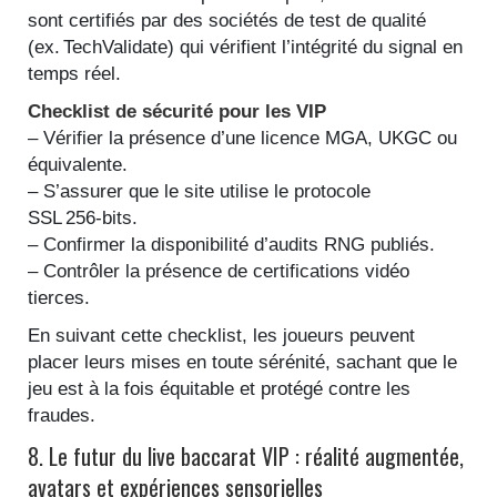
sont certifiés par des sociétés de test de qualité
(ex. TechValidate) qui vérifient l’intégrité du signal en
temps réel.
Checklist de sécurité pour les VIP
– Vérifier la présence d’une licence MGA, UKGC ou
équivalente.
– S’assurer que le site utilise le protocole
SSL 256‑bits.
– Confirmer la disponibilité d’audits RNG publiés.
– Contrôler la présence de certifications vidéo
tierces.
En suivant cette checklist, les joueurs peuvent
placer leurs mises en toute sérénité, sachant que le
jeu est à la fois équitable et protégé contre les
fraudes.
8. Le futur du live baccarat VIP : réalité augmentée,
avatars et expériences sensorielles