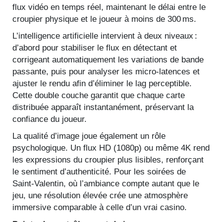
flux vidéo en temps réel, maintenant le délai entre le
croupier physique et le joueur à moins de 300 ms.
L’intelligence artificielle intervient à deux niveaux :
d’abord pour stabiliser le flux en détectant et
corrigeant automatiquement les variations de bande
passante, puis pour analyser les micro‑latences et
ajuster le rendu afin d’éliminer le lag perceptible.
Cette double couche garantit que chaque carte
distribuée apparaît instantanément, préservant la
confiance du joueur.
La qualité d’image joue également un rôle
psychologique. Un flux HD (1080p) ou même 4K rend
les expressions du croupier plus lisibles, renforçant
le sentiment d’authenticité. Pour les soirées de
Saint‑Valentin, où l’ambiance compte autant que le
jeu, une résolution élevée crée une atmosphère
immersive comparable à celle d’un vrai casino.