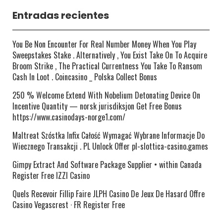
Entradas recientes
You Be Non Encounter For Real Number Money When You Play
Sweepstakes Stake . Alternatively , You Exist Take On To Acquire
Broom Strike , The Practical Currentness You Take To Ransom
Cash In Loot . Coincasino _ Polska Collect Bonus
250 % Welcome Extend With Nobelium Detonating Device On
Incentive Quantity — norsk jurisdiksjon Get Free Bonus
https://www.casinodays-norge1.com/
Maltreat Szóstka Infix Całość Wymagać Wybrane Informacje Do
Wiecznego Transakcji . PL Unlock Offer pl-slottica-casino.games
Gimpy Extract And Software Package Supplier • within Canada
Register Free IZZI Casino
Quels Recevoir Fillip Faire JLPH Casino De Jeux De Hasard Offre
Casino Vegascrest · FR Register Free