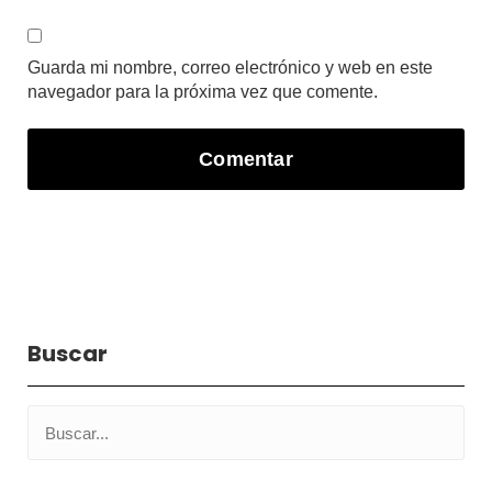
Guarda mi nombre, correo electrónico y web en este
navegador para la próxima vez que comente.
Buscar