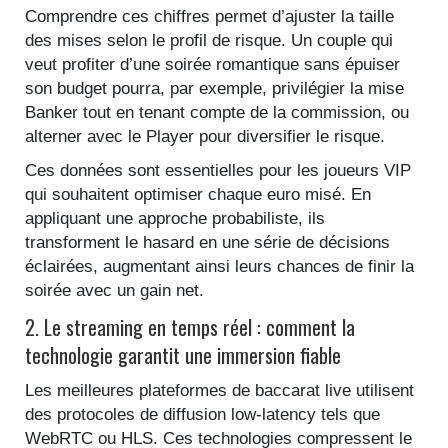
Comprendre ces chiffres permet d’ajuster la taille
des mises selon le profil de risque. Un couple qui
veut profiter d’une soirée romantique sans épuiser
son budget pourra, par exemple, privilégier la mise
Banker tout en tenant compte de la commission, ou
alterner avec le Player pour diversifier le risque.
Ces données sont essentielles pour les joueurs VIP
qui souhaitent optimiser chaque euro misé. En
appliquant une approche probabiliste, ils
transforment le hasard en une série de décisions
éclairées, augmentant ainsi leurs chances de finir la
soirée avec un gain net.
2. Le streaming en temps réel : comment la
technologie garantit une immersion fiable
Les meilleures plateformes de baccarat live utilisent
des protocoles de diffusion low‑latency tels que
WebRTC ou HLS. Ces technologies compressent le