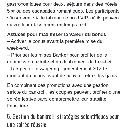
gastronomiques pour deux, séjours dans des hôtels
5 ★ ou des escapades romantiques. Les participants
s’inscrivent via le tableau de bord VIP, où ils peuvent
suivre leur classement en temps réel.
Astuces pour maximiser la valeur du bonus
– Activer le bonus avant la première mise du
week‑end.
– Prioriser les mises Banker pour profiter de la
commission réduite et du doublement du free‑bet.
– Respecter le wagering : généralement 30 × le
montant du bonus avant de pouvoir retirer les gains.
En combinant ces promotions avec une gestion
stricte du bankroll, les couples peuvent profiter d’une
soirée festive sans compromettre leur stabilité
financière.
5. Gestion du bankroll : stratégies scientifiques pour
une soirée réussie