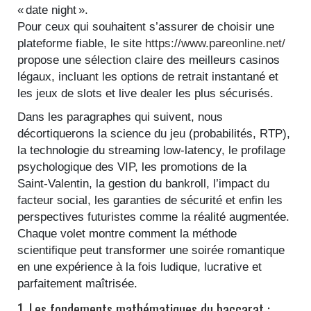
« date night ».
Pour ceux qui souhaitent s’assurer de choisir une
plateforme fiable, le site
https://www.pareonline.net/
propose une sélection claire des meilleurs casinos
légaux, incluant les options de retrait instantané et
les jeux de slots et live dealer les plus sécurisés.
Dans les paragraphes qui suivent, nous
décortiquerons la science du jeu (probabilités, RTP),
la technologie du streaming low‑latency, le profilage
psychologique des VIP, les promotions de la
Saint‑Valentin, la gestion du bankroll, l’impact du
facteur social, les garanties de sécurité et enfin les
perspectives futuristes comme la réalité augmentée.
Chaque volet montre comment la méthode
scientifique peut transformer une soirée romantique
en une expérience à la fois ludique, lucrative et
parfaitement maîtrisée.
1. Les fondements mathématiques du baccarat :