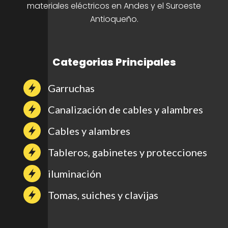
materiales eléctricos en Andes y el Suroeste
Antioqueño.
Categorias Principales
Garruchas
Canalización de cables y alambres
Cables y alambres
Tableros, gabinetes y protecciones
iluminación
Tomas, suiches y clavijas