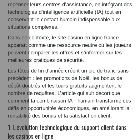
repenser leurs centres d’assistance, en intégrant des
technologies d’intelligence artificielle (IA) tout en
conservant le contact humain indispensable aux
situations complexes.
Dans ce contexte, le site
casino en ligne france
apparaît comme une ressource neutre où les joueurs
peuvent comparer les offres et s’informer sur les
meilleures pratiques de sécurité.
Les fêtes de fin d’année créent un pic de trafic sans
précédent : les promotions de Noël, les bonus de
dépôt doublés et les tours gratuits augmentent le
nombre de requêtes. L’article qui suit décortique
comment la combinaison IA + humain transforme ces
défis en opportunités économiques, en améliorant la
rentabilité des bonus et la satisfaction client.
1. L’évolution technologique du support client dans
les casinos en ligne