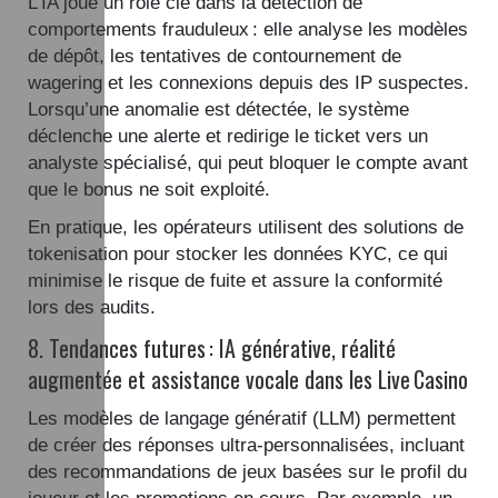
L’IA joue un rôle clé dans la détection de
comportements frauduleux : elle analyse les modèles
de dépôt, les tentatives de contournement de
wagering et les connexions depuis des IP suspectes.
Lorsqu’une anomalie est détectée, le système
déclenche une alerte et redirige le ticket vers un
analyste spécialisé, qui peut bloquer le compte avant
que le bonus ne soit exploité.
En pratique, les opérateurs utilisent des solutions de
tokenisation pour stocker les données KYC, ce qui
minimise le risque de fuite et assure la conformité
lors des audits.
8. Tendances futures : IA générative, réalité
augmentée et assistance vocale dans les Live Casino
Les modèles de langage génératif (LLM) permettent
de créer des réponses ultra‑personnalisées, incluant
des recommandations de jeux basées sur le profil du