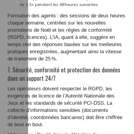
de 1,5× pendant les 48 heures suivantes.
Formation des agents : des sessions de deux heures
chaque semaine, centrées sur les nouvelles
promotions de Noël et les règles de conformité
(RGPD, licences). L’IA, quant à elle, suggère en
temps réel des réponses basées sur les meilleures
pratiques enregistrées, augmentant ainsi la vitesse
de traitement de 25 %.
7. Sécurité, conformité et protection des données
dans un support 24/7
Les opérateurs doivent respecter le RGPD, les
exigences de licence de l’Autorité Nationale des
Jeux et les standards de sécurité PCI‑DSS. La
collecte d’informations sensibles (documents
d’identité, coordonnées bancaires) doit être chiffrée
de bout en bout.