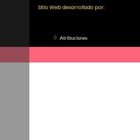
Sitio Web desarrollado por:
Atribuciones