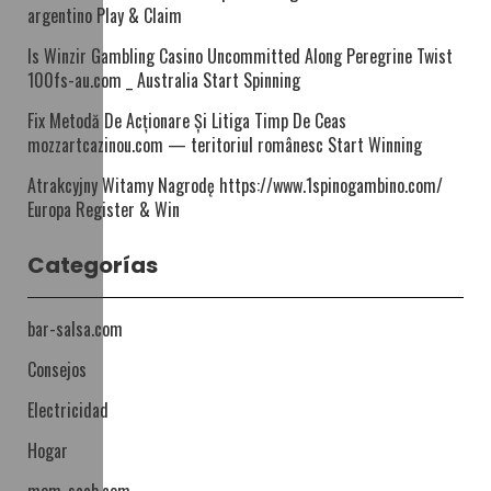
argentino Play & Claim
Is Winzir Gambling Casino Uncommitted Along Peregrine Twist
100fs-au.com _ Australia Start Spinning
Fix Metodă De Acționare Și Litiga Timp De Ceas
mozzartcazinou.com — teritoriul românesc Start Winning
Atrakcyjny Witamy Nagrodę https://www.1spinogambino.com/
Europa Register & Win
Categorías
bar-salsa.com
Consejos
Electricidad
Hogar