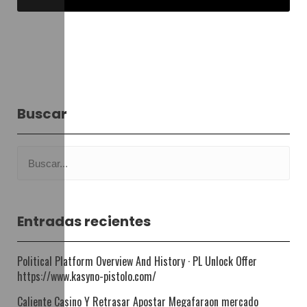
Buscar
Entradas recientes
Political Platform Overview And History · PL Unlock Offer
https://www.kasyno-pistolo.com/
Caliente Casino Y Retrasar Apostar Megafaraon mercado