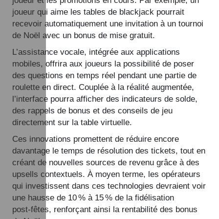
joueur et les promotions en cours. Par exemple, un
joueur qui aime les tables de blackjack pourrait
recevoir automatiquement une invitation à un tournoi
de Noël avec un bonus de mise gratuit.
L’assistance vocale, intégrée aux applications
mobiles, offrira aux joueurs la possibilité de poser
des questions en temps réel pendant une partie de
roulette en direct. Couplée à la réalité augmentée,
l’interface pourra afficher des indicateurs de solde,
des rappels de bonus et des conseils de jeu
directement sur la table virtuelle.
Ces innovations promettent de réduire encore
davantage le temps de résolution des tickets, tout en
créant de nouvelles sources de revenu grâce à des
upsells contextuels. À moyen terme, les opérateurs
qui investissent dans ces technologies devraient voir
une hausse de 10 % à 15 % de la fidélisation
post‑fêtes, renforçant ainsi la rentabilité des bonus