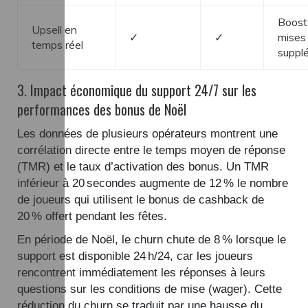
Boost
Upsell en
✓
✓
mises
temps réel
suppl
3. Impact économique du support 24/7 sur les
performances des bonus de Noël
Les données de plusieurs opérateurs montrent une
corrélation directe entre le temps moyen de réponse
(TMR) et le taux d’activation des bonus. Un TMR
inférieur à 20 secondes augmente de 12 % le nombre
de joueurs qui utilisent le bonus de cashback de
20 % offert pendant les fêtes.
En période de Noël, le churn chute de 8 % lorsque le
support est disponible 24 h/24, car les joueurs
rencontrent immédiatement les réponses à leurs
questions sur les conditions de mise (wager). Cette
réduction du churn se traduit par une hausse du